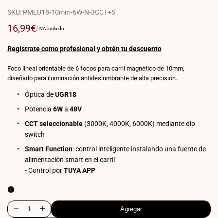
SKU:
PMLU18-10mm-6W-N-3CCT+S
Precio
16,99€
PRECIO
POR
/
IVA incluido
POR
de
UNIDAD
venta
Regístrate como profesional y obtén tu descuento
Foco lineal orientable de 6 focos para carril magnético de 10mm,
diseñado para iluminación antideslumbrante de alta precisión.
Óptica de
UGR18
Potencia
6W
a
48V
CCT seleccionable
(3000K, 4000K, 6000K) mediante dip
switch
Smart Function
: control inteligente instalando una fuente de
alimentación smart en el carril
- Control por
TUYA APP
Agregar
Disminuir
Aumentar