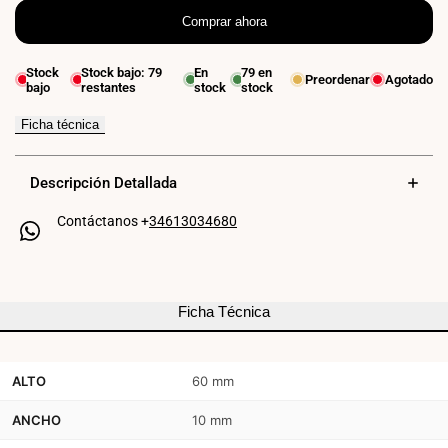
Comprar ahora
cantidad
cantidad
para
para
Stock
Stock bajo:
79
En
79
en
Preordenar
Agotado
bajo
restantes
stock
stock
Foco
Foco
lineal
lineal
Ficha técnica
orientable
orientable
Descripción Detallada
para
para
Contáctanos +
34613034680
carril
carril
magnético
magnético
-
-
Ficha Técnica
6W
6W
-
-
ALTO
60 mm
10mm
10mm
ANCHO
10 mm
-
-