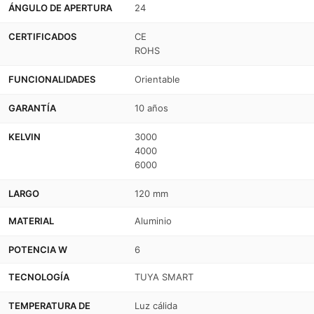
CCT
CCT
ÁNGULO DE APERTURA
24
+
+
CERTIFICADOS
CE
ROHS
SMART
SMART
-
-
FUNCIONALIDADES
Orientable
UGR18
UGR18
GARANTÍA
10 años
-
-
KELVIN
3000
48V
48V
4000
6000
LARGO
120 mm
MATERIAL
Aluminio
POTENCIA W
6
TECNOLOGÍA
TUYA SMART
TEMPERATURA DE
Luz cálida