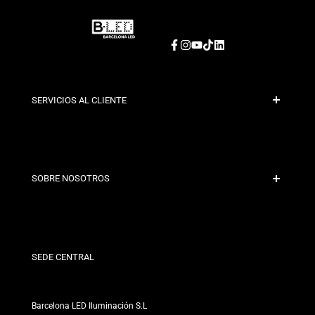
Facebook
Instagram
YouTube
TikTok
LinkedIn
SERVICIOS AL CLIENTE
Pago Seguro
Políticas de Envío
Contacto
SOBRE NOSOTROS
Condiciones de Descuento
Políticas de Cambios y Devoluciones
¿Quiénes somos?
Términos y Condiciones
Para Profesionales
Política de Privacidad
Nuestras Tiendas
SEDE CENTRAL
Barcelona LED Iluminación S.L