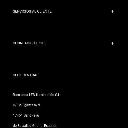
SERVICIOS AL CLIENTE
Pago Seguro
Políticas de Envío
Contacto
SOBRE NOSOTROS
Condiciones de Descuento
Políticas de Cambios y Devoluciones
¿Quiénes somos?
Términos y Condiciones
Para Profesionales
Política de Privacidad
Nuestras Tiendas
SEDE CENTRAL
Barcelona LED Iluminación S.L
C/ Galligants S/N
17451 Sant Feliu
de Buixalleu Girona, España