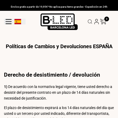
Ir
al
Envíos gratis a partir de 19,95€* No aplica para items grandes - Expedición en 24h
contenido
0
Geolocation Button: España
Políticas de Cambios y Devoluciones ESPAÑA
Derecho de desistimiento / devolución
1)
De acuerdo con la normativa legal vigente, tiene usted derecho a
desistir del presente contrato en un plazo de 14 días naturales sin
necesidad de justificación.
El plazo de desistimiento expirará a los 14 días naturales del día que
usted o un tercero por usted indicado, diferente del transportista,