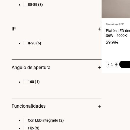
80-85
(3)
Proveedor:
Barcelona LED
IP
Plafón LED dec
36W - 4000K -
Precio
29,99€
IP20
(5)
de
venta
-
+
Ángulo de apertura
160
(1)
Funcionalidades
Con LED integrado
(2)
Fijo
(3)