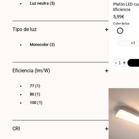
Luz neutra
(5)
Plafón LED cu
Eficiencia
Precio
5,99€
de
Color de luz
venta
Tipo de luz
Blanco
frío
Blanco
6000K
neutro
+1
Monocolor
(2)
4000K
-
+
Eficiencia (lm/W)
77
(1)
80
(1)
100
(1)
CRI