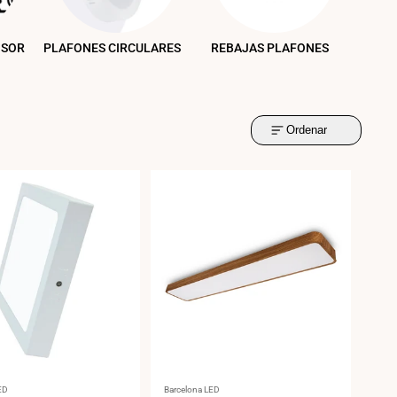
NSOR
PLAFONES CIRCULARES
REBAJAS PLAFONES
Ordenar
:
Proveedor:
ED
Barcelona LED