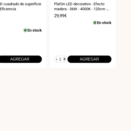
D cuadrado de superficie
Plafón LED decorativo - Efecto
Eficiencia
madera - 36W - 4000K - 120cm -
IP20
Precio
29,99€
de
En stock
venta
En stock
-
+
AGREGAR
AGREGAR