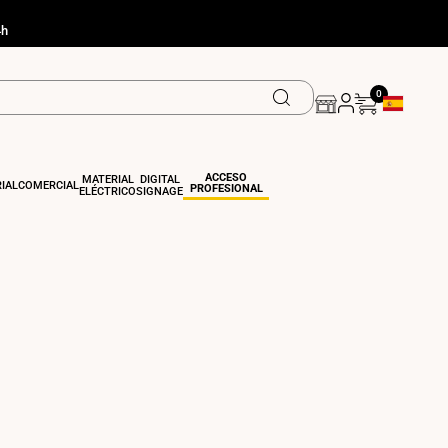
4h
0
Geolocation
ACCESO
MATERIAL
DIGITAL
IAL
COMERCIAL
PROFESIONAL
ELÉCTRICO
SIGNAGE