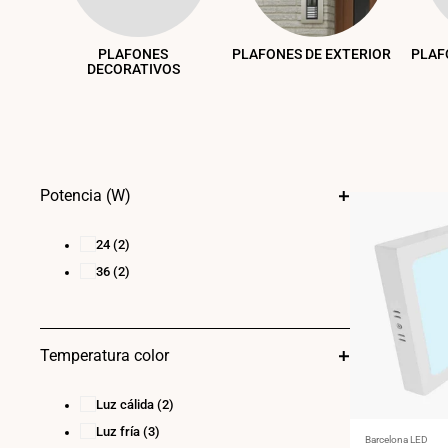
PLAFONES
PLAFONES DE EXTERIOR
PLAF
DECORATIVOS
Potencia (W)
24
(2)
36
(2)
Temperatura color
Luz cálida
(2)
Luz fría
(3)
Proveedor:
Barcelona LED