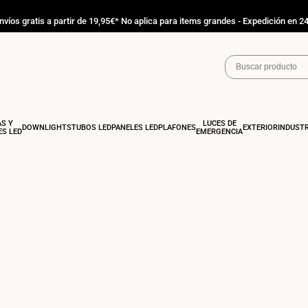
nvíos gratis a partir de 19,95€* No aplica para items grandes - Expedición en 2
AS Y
LUCES DE
DOWNLIGHTS
TUBOS LED
PANELES LED
PLAFONES
EXTERIOR
INDUSTR
S LED
EMERGENCIA