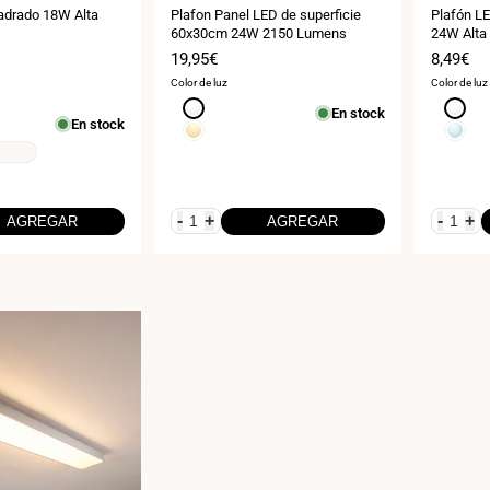
adrado 18W Alta
Plafon Panel LED de superficie
Plafón LE
60x30cm 24W 2150 Lumens
24W Alta 
Precio
19,95€
Precio
8,49€
de
de
Color de luz
Color de luz
venta
venta
Blanco
Blanco
En stock
En stock
neutro
neutro
Blanco
Blanco
4000K
4000K
cálido
frío
3000K
6000K
-
+
-
+
AGREGAR
AGREGAR