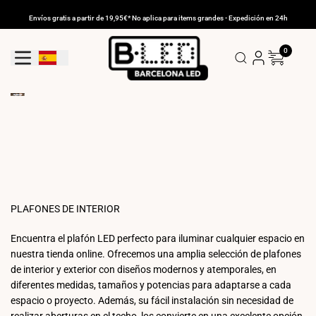
Ir
al
Envíos gratis a partir de 19,95€* No aplica para items grandes - Expedición en 24h
contenido
0
Geolocation Button: España
PLAFONES DE INTERIOR
Encuentra el plafón LED perfecto para iluminar cualquier espacio en
nuestra tienda online. Ofrecemos una amplia selección de plafones
de interior y exterior con diseños modernos y atemporales, en
diferentes medidas, tamaños y potencias para adaptarse a cada
espacio o proyecto. Además, su fácil instalación sin necesidad de
realizar aberturas en el techo, los convierte en una excelente opción.