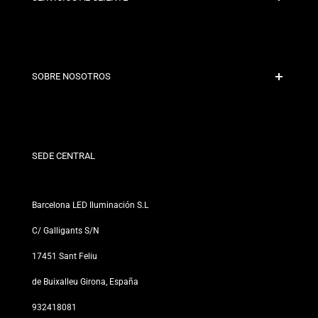
Pago Seguro
Políticas de Envío
Contacto
SOBRE NOSOTROS
Condiciones de Descuento
Políticas de Cambios y Devoluciones
¿Quiénes somos?
Términos y Condiciones
Para Profesionales
Política de Privacidad
Nuestras Tiendas
SEDE CENTRAL
Barcelona LED Iluminación S.L
C/ Galligants S/N
17451 Sant Feliu
de Buixalleu Girona, España
932418081