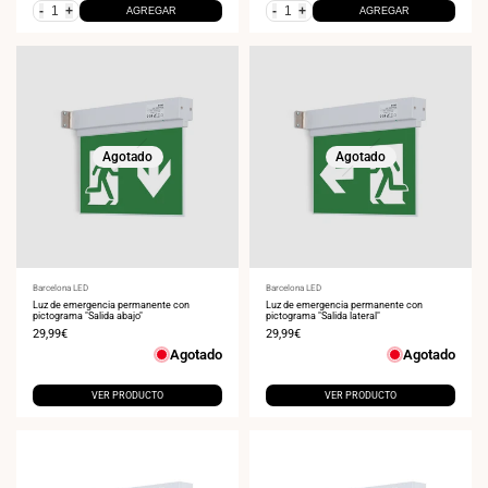
-
+
-
+
AGREGAR
AGREGAR
Agotado
Agotado
Proveedor:
Barcelona LED
Proveedor:
Barcelona LED
Luz de emergencia permanente con
Luz de emergencia permanente con
pictograma "Salida abajo"
pictograma "Salida lateral"
Precio
29,99€
Precio
29,99€
de
de
Agotado
Agotado
venta
venta
VER PRODUCTO
VER PRODUCTO