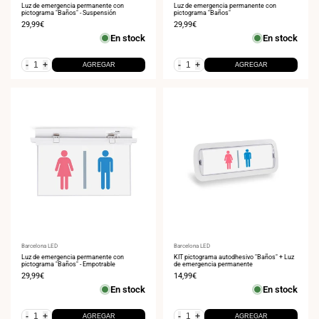
Luz de emergencia permanente con
Luz de emergencia permanente con
pictograma "Baños" - Suspensión
pictograma "Baños"
Precio
29,99€
Precio
29,99€
de
de
En stock
En stock
venta
venta
-
+
-
+
AGREGAR
AGREGAR
Proveedor:
Barcelona LED
Proveedor:
Barcelona LED
Luz de emergencia permanente con
KIT pictograma autodhesivo "Baños" + Luz
pictograma "Baños" - Empotrable
de emergencia permanente
Precio
29,99€
Precio
14,99€
de
de
En stock
En stock
venta
venta
-
+
-
+
AGREGAR
AGREGAR