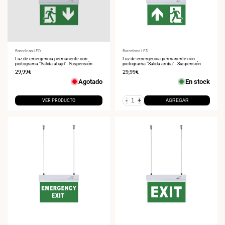
Proveedor:
Barcelona LED
Proveedor:
Barcelona LED
Luz de emergencia permanente con
Luz de emergencia permanente con
pictograma "Salida abajo" - Suspensión
pictograma "Salida arriba" - Suspensión
Precio
29,99€
Precio
29,99€
de
de
Agotado
En stock
venta
venta
-
+
VER PRODUCTO
AGREGAR