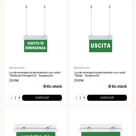
Proveedor:
Barcelona LED
Proveedor:
Barcelona LED
Luz de emergencia permanente con cartel
Luz de emergencia permanente con cartel
"Salida de Emergencia" - Suspensión
"Salida" - Suspensión
Precio
29,99€
Precio
29,99€
de
de
En stock
En stock
venta
venta
-
+
-
+
AGREGAR
AGREGAR