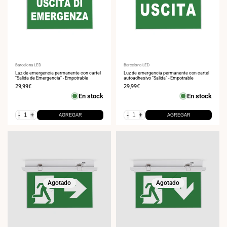
Proveedor:
Barcelona LED
Proveedor:
Barcelona LED
Luz de emergencia permanente con cartel
Luz de emergencia permanente con cartel
"Salida de Emergencia" - Empotrable
autoadhesivo "Salida" - Empotrable
Precio
29,99€
Precio
29,99€
de
de
En stock
En stock
venta
venta
-
+
-
+
AGREGAR
AGREGAR
Agotado
Agotado