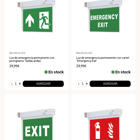
Proveedor:
Barcelona LED
Proveedor:
Barcelona LED
Luz de emergencia permanente con
Luz de emergencia permanente con cartel
pictograma "Salida arriba"
"Emergency Exit"
Precio
29,99€
Precio
29,99€
de
de
En stock
En stock
venta
venta
-
+
-
+
AGREGAR
AGREGAR