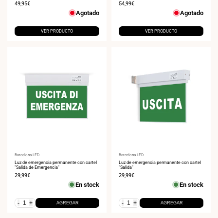
Precio
49,95€
Precio
54,99€
de
de
Agotado
Agotado
venta
venta
VER PRODUCTO
VER PRODUCTO
Proveedor:
Barcelona LED
Proveedor:
Barcelona LED
Luz de emergencia permanente con cartel
Luz de emergencia permanente con cartel
"Salida de Emergencia"
"Salida"
Precio
29,99€
Precio
29,99€
de
de
En stock
En stock
venta
venta
-
+
-
+
AGREGAR
AGREGAR