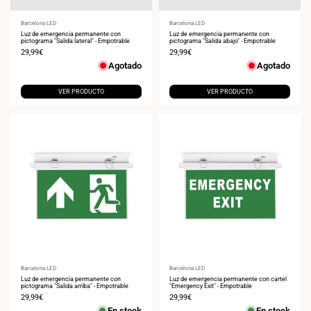
Proveedor:
Barcelona LED
Proveedor:
Barcelona LED
Luz de emergencia permanente con
Luz de emergencia permanente con
pictograma "Salida lateral" - Empotrable
pictograma "Salida abajo" - Empotrable
Precio
29,99€
Precio
29,99€
de
de
Agotado
Agotado
venta
venta
VER PRODUCTO
VER PRODUCTO
Proveedor:
Barcelona LED
Proveedor:
Barcelona LED
Luz de emergencia permanente con
Luz de emergencia permanente con cartel
pictograma "Salida arriba" - Empotrable
"Emergency Exit" - Empotrable
Precio
29,99€
Precio
29,99€
de
de
En stock
En stock