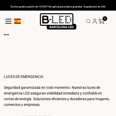
Ir
al
Envíos gratis a partir de 19,95€* No aplica para items grandes - Expedición en 24h
contenido
0
Geolocation Button: España
LUCES DE EMERGENCIA
Seguridad garantizada en todo momento. Nuestras luces de
emergencia LED aseguran visibilidad inmediata y confiable en
cortes de energía. Soluciones eficientes y duraderas para hogares,
comercios y empresas