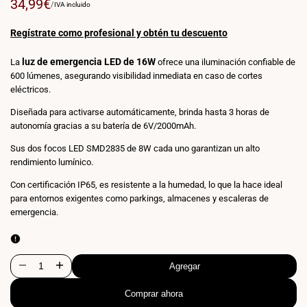
Precio
34,99€
PRECIO
POR
/
IVA incluido
POR
de
UNIDAD
venta
Regístrate como profesional y obtén tu descuento
luz de emergencia LED de 16W
La
ofrece una iluminación confiable de
600 lúmenes, asegurando visibilidad inmediata en caso de cortes
eléctricos.
Diseñada para activarse automáticamente, brinda hasta 3 horas de
autonomía gracias a su batería de 6V/2000mAh.
Sus dos focos LED SMD2835 de 8W cada uno garantizan un alto
rendimiento lumínico.
Con certificación IP65, es resistente a la humedad, lo que la hace ideal
para entornos exigentes como parkings, almacenes y escaleras de
emergencia.
Agregar
Disminuir
Aumentar
Comprar ahora
cantidad
cantidad