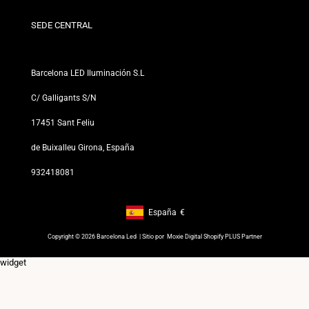
Para Profesionales
Política de Privacidad
Nuestras Tiendas
SEDE CENTRAL
Barcelona LED Iluminación S.L
C/ Galligants S/N
17451 Sant Feliu
de Buixalleu Girona, España
932418081
España
€
Footer: España, €
Copyright © 2026 Barcelona Led | Sitio por
Moxie Digital Shopify PLUS Partner
widget