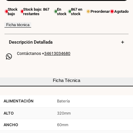
para
para
Stock
Stock bajo:
867
En
867
en
Preordenar
Agotado
bajo
restantes
stock
stock
Luz
Luz
de
de
Ficha técnica
emergencia
emergencia
Descripción Detallada
LED
LED
Contáctanos +
34613034680
industrial
industrial
-
-
2
2
Ficha Técnica
x
x
8W
8W
ALIMENTACIÓN
Batería
-
-
IP65
IP65
ALTO
320mm
ANCHO
60mm