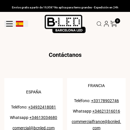
Ir
al
Envíos gratis a partir de 19,95€* No aplica para items grandes - Expedición en 24h
contenido
0
Geolocation Button: España
Contáctanos
FRANCIA
ESPAÑA
Teléfono:
+33178902746
Teléfono:
+34932418081
Whatsapp
+34621316016
Whatsapp
+34613034680
commercialfrance@bcnled.
comercial@bcnled.com
com