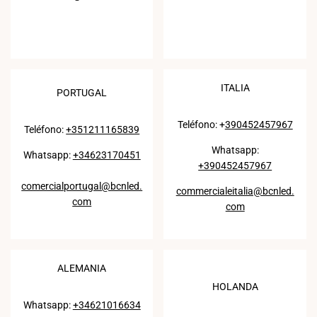
ITALIA
PORTUGAL
Teléfono: +
390452457967
Teléfono:
+351211165839
Whatsapp:
Whatsapp:
+34623170451
+390452457967
comercialportugal@bcnled.
commercialeitalia@bcnled.
com
com
ALEMANIA
HOLANDA
Whatsapp:
+34621016634