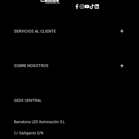
Facebook
Instagram
YouTube
TikTok
LinkedIn
SERVICIOS AL CLIENTE
Pago Seguro
Políticas de Envío
Contacto
SOBRE NOSOTROS
Condiciones de Descuento
Políticas de Cambios y Devoluciones
¿Quiénes somos?
Términos y Condiciones
Para Profesionales
Política de Privacidad
Nuestras Tiendas
SEDE CENTRAL
Barcelona LED Iluminación S.L
C/ Galligants S/N