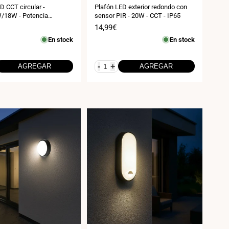
D CCT circular -
Plafón LED exterior redondo con
18W - Potencia
sensor PIR - 20W - CCT - IP65
 - Superficie o empotrado
Precio
14,99€
de
En stock
En stock
venta
-
+
AGREGAR
AGREGAR