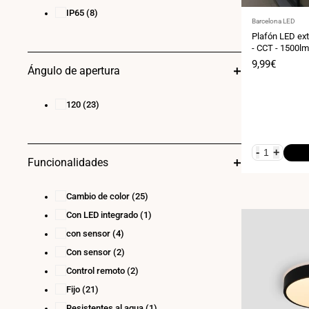
IP65
(8)
Proveedor:
Barcelona LED
Plafón LED ext
- CCT - 1500lm
Precio
9,99€
Ángulo de apertura
de
venta
120
(23)
-
+
Funcionalidades
Cambio de color
(25)
Con LED integrado
(1)
con sensor
(4)
Con sensor
(2)
Control remoto
(2)
Fijo
(21)
Resistentes al agua
(1)