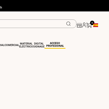
4h
0
Geolocation
ACCESO
MATERIAL
DIGITAL
IAL
COMERCIAL
PROFESIONAL
ELÉCTRICO
SIGNAGE