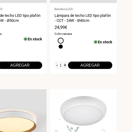
:
Proveedor:
ED
Barcelona LED
e techo LED tipo plafón
Lámpara de techo LED tipo plafón
36W - Ø50cm
- CCT - 24W - Ø40cm
Precio
24,99€
de
sa
Color carcasa
venta
En stock
Blanco
En stock
Negro
-
+
AGREGAR
AGREGAR