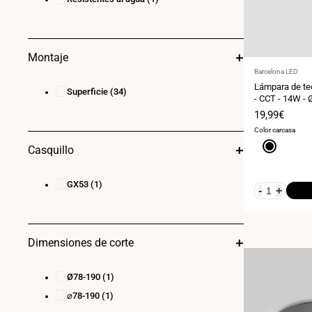
Montaje
Proveedor:
Barcelona LED
Lámpara de te
Superficie
(34)
- CCT - 14W -
Precio
19,99€
de
Color carcasa
venta
Negro
Casquillo
GX53
(1)
-
+
Dimensiones de corte
Ø78-190
(1)
⌀78-190
(1)