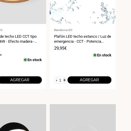
:
Proveedor:
ED
Barcelona LED
de techo LED CCT tipo
Plafón LED techo estanco / Luz de
36W - Efecto madera -
emergencia - CCT - Potencia
ajustable 12W-16W - Ø31cm -
Precio
29,95€
IP65
de
sa
En stock
venta
En stock
-
+
AGREGAR
AGREGAR