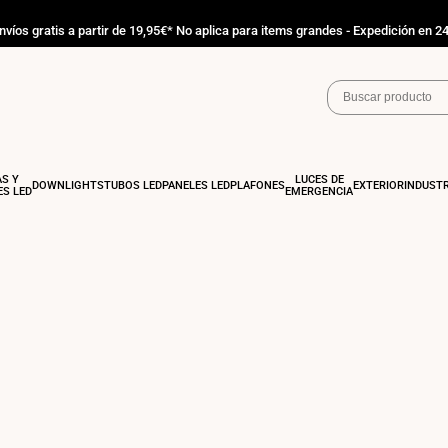
nvíos gratis a partir de 19,95€* No aplica para items grandes - Expedición en 2
AS Y
LUCES DE
DOWNLIGHTS
TUBOS LED
PANELES LED
PLAFONES
EXTERIOR
INDUSTR
S LED
EMERGENCIA