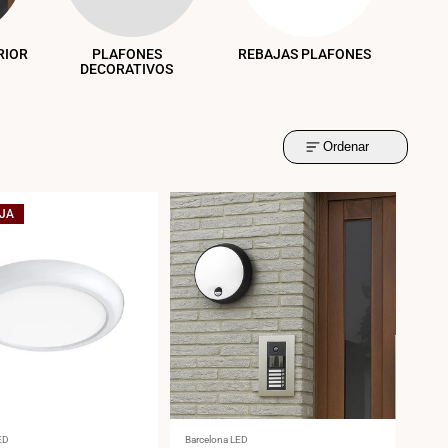
RIOR
PLAFONES
REBAJAS PLAFONES
DECORATIVOS
Ordenar
JA
:
Proveedor:
ED
Barcelona LED