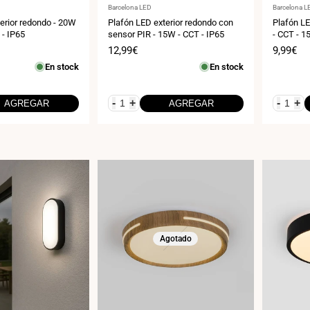
Proveedor:
Proveedor
Barcelona LED
Barcelona L
erior redondo - 20W
Plafón LED exterior redondo con
Plafón LE
 - IP65
sensor PIR - 15W - CCT - IP65
- CCT - 1
Precio
12,99€
Precio
9,99€
de
de
En stock
En stock
venta
venta
-
+
-
+
AGREGAR
AGREGAR
Agotado