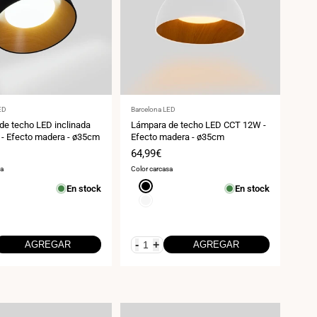
:
Proveedor:
ED
Barcelona LED
de techo LED inclinada
Lámpara de techo LED CCT 12W -
- Efecto madera - ø35cm
Efecto madera - ø35cm
Precio
64,99€
de
sa
Color carcasa
venta
Negro
En stock
En stock
Blanco
-
+
AGREGAR
AGREGAR