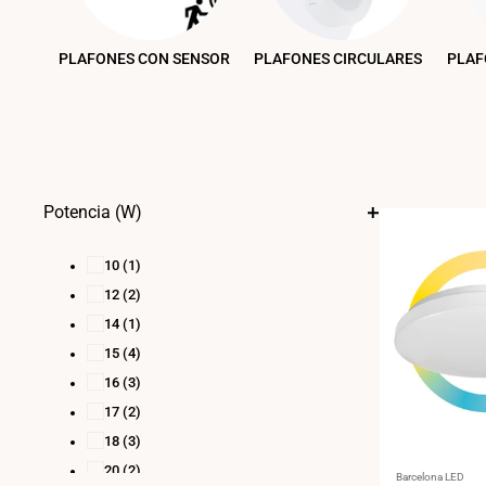
PLAFONES CON SENSOR
PLAFONES CIRCULARES
PLAF
Potencia (W)
10
(1)
12
(2)
14
(1)
15
(4)
16
(3)
17
(2)
18
(3)
20
(2)
Proveedor:
Barcelona LED