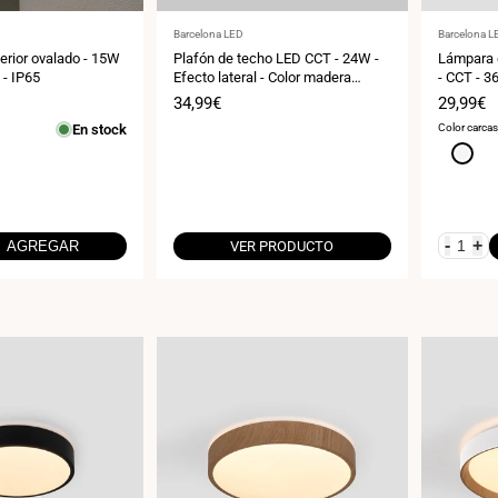
Proveedor:
Proveedor
Barcelona LED
Barcelona L
erior ovalado - 15W
Plafón de techo LED CCT - 24W -
Lámpara d
 - IP65
Efecto lateral - Color madera
- CCT - 
Ø40cm
Precio
34,99€
Precio
29,99€
de
de
En stock
Color carca
venta
venta
Blanco
-
+
AGREGAR
VER PRODUCTO