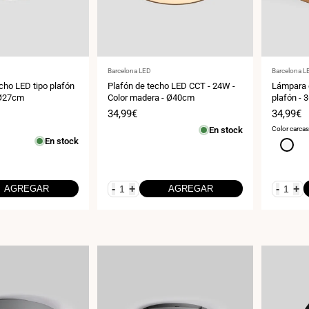
Proveedor:
Proveedor
Barcelona LED
Barcelona L
cho LED tipo plafón
Plafón de techo LED CCT - 24W -
Lámpara 
 Ø27cm
Color madera - Ø40cm
plafón - 
Ø50cm
Precio
34,99€
Precio
34,99€
de
de
En stock
Color carca
venta
venta
En stock
Blanco
-
+
-
+
AGREGAR
AGREGAR