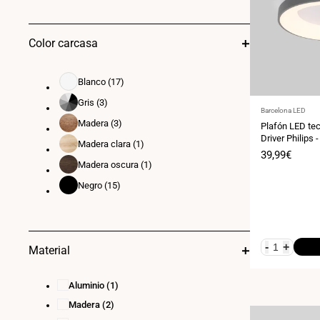
Color carcasa
Blanco
(17)
Blanco
Gris
(3)
Gris
Proveedor:
Barcelona LED
Madera
(3)
Plafón LED te
Madera
Driver Philips 
Madera clara
(1)
Madera
Precio
39,99€
clara
Madera oscura
(1)
de
Madera
venta
oscura
Negro
(15)
Negro
-
+
Material
Aluminio
(1)
Madera
(2)