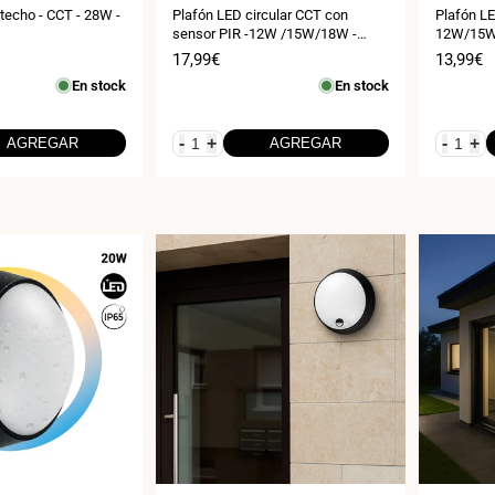
techo - CCT - 28W -
Plafón LED circular CCT con
Plafón LE
sensor PIR -12W /15W/18W -
12W/15W/
Diámetro ajustable - Superficie /
ajustable
Precio
17,99€
Precio
13,99€
empotrable - IP54
- IP54
de
de
En stock
En stock
venta
venta
-
+
-
+
AGREGAR
AGREGAR