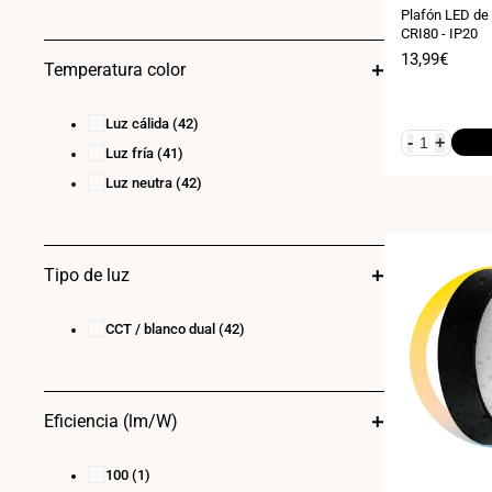
21
(1)
Plafón LED de 
CRI80 - IP20
23
(2)
Precio
13,99€
Temperatura color
24
(11)
de
venta
28
(1)
Luz cálida
(42)
30
(3)
-
+
Luz fría
(41)
36
(5)
Luz neutra
(42)
40
(1)
Tipo de luz
CCT / blanco dual
(42)
Eficiencia (lm/W)
100
(1)