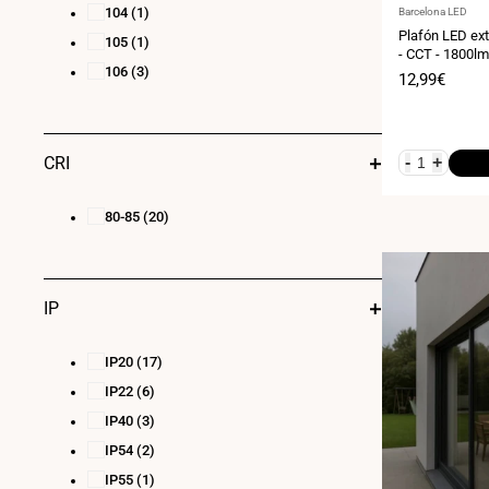
104
(1)
Proveedor:
Barcelona LED
Plafón LED ext
105
(1)
- CCT - 1800lm
106
(3)
Precio
12,99€
de
venta
CRI
-
+
80-85
(20)
IP
IP20
(17)
IP22
(6)
IP40
(3)
IP54
(2)
IP55
(1)