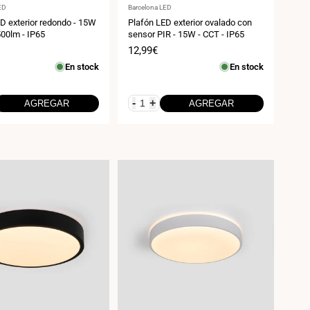
:
Proveedor:
ED
Barcelona LED
D exterior redondo - 15W
Plafón LED exterior ovalado con
500lm - IP65
sensor PIR - 15W - CCT - IP65
Precio
12,99€
de
En stock
En stock
venta
-
+
AGREGAR
AGREGAR