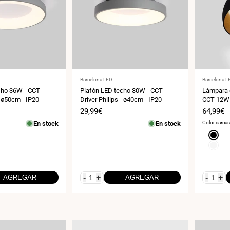
Proveedor:
Proveedor
Barcelona LED
Barcelona L
cho 36W - CCT -
Plafón LED techo 30W - CCT -
Lámpara 
- ø50cm - IP20
Driver Philips - ø40cm - IP20
CCT 12W 
Precio
29,99€
Precio
64,99€
de
de
En stock
En stock
Color carca
venta
venta
Negro
Blanco
-
+
-
+
AGREGAR
AGREGAR