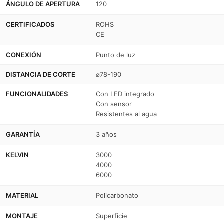
ÁNGULO DE APERTURA
120
Superficie
Superficie
/
/
CERTIFICADOS
ROHS
CE
empotrable
empotrable
CONEXIÓN
Punto de luz
-
-
IP54
IP54
DISTANCIA DE CORTE
⌀78-190
FUNCIONALIDADES
Con LED integrado
Con sensor
Resistentes al agua
GARANTÍA
3 años
KELVIN
3000
4000
6000
MATERIAL
Policarbonato
MONTAJE
Superficie