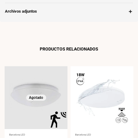
＋
Archivos adjuntos
PRODUCTOS RELACIONADOS
Agotado
Proveedor:
Barcelona LED
Proveedor:
Barcelona LED