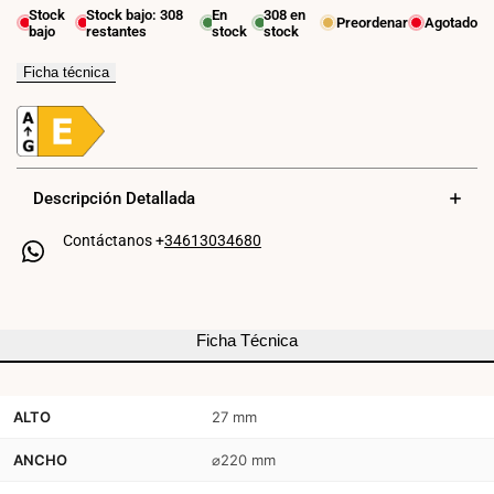
Stock
Stock bajo:
308
En
308
en
Preordenar
Agotado
bajo
restantes
stock
stock
Plafón
Plafón
LED
LED
Ficha técnica
circular
circular
CCT
CCT
con
con
Descripción Detallada
sensor
sensor
Contáctanos +
34613034680
PIR
PIR
-12W
-12W
/15W/18W
/15W/18W
Ficha Técnica
-
-
Diámetro
Diámetro
ALTO
27 mm
ajustable
ajustable
ANCHO
⌀220 mm
-
-