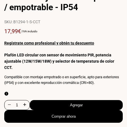
/ empotrable - IP54
SKU:
B1294-1-S-CCT
Precio
17,99€
PRECIO
POR
/
IVA incluido
POR
de
UNIDAD
venta
Regístrate como profesional y obtén tu descuento
Plafón LED circular con sensor de movimiento PIR, potencia
ajustable (12W/15W/18W) y selector de temperatura de color
CCT.
Compatible con montaje empotrado o en superficie, apto para exteriores
(IP54) y con excelente reproducción cromática (CRI>80).
Agregar
Disminuir
Aumentar
Comprar ahora
cantidad
cantidad
para
para