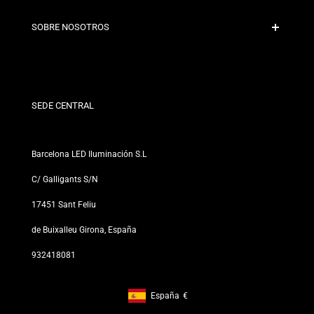
Políticas de Envío
Contacto
SOBRE NOSOTROS
Condiciones de Descuento
Políticas de Cambios y Devoluciones
¿Quiénes somos?
Términos y Condiciones
Para Profesionales
Política de Privacidad
Nuestras Tiendas
SEDE CENTRAL
Barcelona LED Iluminación S.L
C/ Galligants S/N
17451 Sant Feliu
de Buixalleu Girona, España
932418081
España
€
Footer: España, €