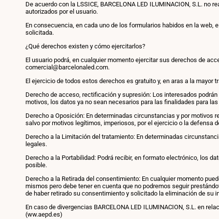
De acuerdo con la LSSICE, BARCELONA LED ILUMINACION, S.L. no realiz
autorizados por el usuario.
En consecuencia, en cada uno de los formularios habidos en la web, el
solicitada.
¿Qué derechos existen y cómo ejercitarlos?
El usuario podrá, en cualquier momento ejercitar sus derechos de acceso
comercial@barcelonaled.com.
El ejercicio de todos estos derechos es gratuito y, en aras a la mayor
Derecho de acceso, rectificación y supresión: Los interesados podrán a
motivos, los datos ya no sean necesarios para las finalidades para las
Derecho a Oposición: En determinadas circunstancias y por motivos re
salvo por motivos legítimos, imperiosos, por el ejercicio o la defensa
Derecho a la Limitación del tratamiento: En determinadas circunstanc
legales.
Derecho a la Portabilidad: Podrá recibir, en formato electrónico, los 
posible.
Derecho a la Retirada del consentimiento: En cualquier momento puede r
mismos pero debe tener en cuenta que no podremos seguir prestándot
de haber retirado su consentimiento y solicitado la eliminación de su 
En caso de divergencias BARCELONA LED ILUMINACION, S.L. en relación
(ww.aepd.es)