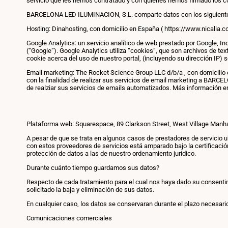
servicio que les hemos contratado y con quienes hemos firmado los co
BARCELONA LED ILUMINACION, S.L. comparte datos con los siguientes
Hosting: Dinahosting, con domicilio en España ( https://www.nicalia.co
Google Analytics: un servicio analítico de web prestado por Google, I
(“Google”). Google Analytics utiliza “cookies”, que son archivos de te
cookie acerca del uso de nuestro portal, (incluyendo su dirección IP) 
Email marketing: The Rocket Science Group LLC d/b/a , con domicilio
con la finalidad de realizar sus servicios de email marketing a BARCE
de realziar sus servicios de emails automatizados. Más información en 
Plataforma web: Squarespace, 89 Clarkson Street, West Village Manh
A pesar de que se trata en algunos casos de prestadores de servicio ub
con estos proveedores de servicios está amparado bajo la certificació
protección de datos a las de nuestro ordenamiento jurídico.
Durante cuánto tiempo guardamos sus datos?
Respecto de cada tratamiento para el cual nos haya dado su consentimi
solicitado la baja y eliminación de sus datos.
En cualquier caso, los datos se conservaran durante el plazo necesari
Comunicaciones comerciales