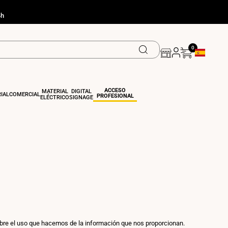
4h
0
Geolocation
ACCESO
MATERIAL
DIGITAL
IAL
COMERCIAL
PROFESIONAL
ELÉCTRICO
SIGNAGE
bre el uso que hacemos de la información que nos proporcionan.