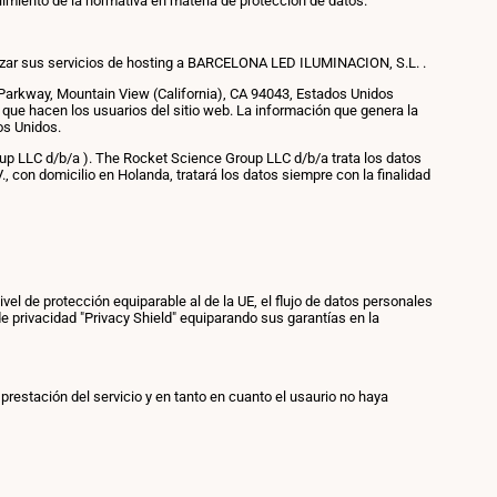
miento de la normativa en materia de protección de datos.
realizar sus servicios de hosting a BARCELONA LED ILUMINACION, S.L. .
 Parkway, Mountain View (California), CA 94043, Estados Unidos
o que hacen los usuarios del sitio web. La información que genera la
os Unidos.
p LLC d/b/a ). The Rocket Science Group LLC d/b/a trata los datos
con domicilio en Holanda, tratará los datos siempre con la finalidad
el de protección equiparable al de la UE, el flujo de datos personales
 privacidad "Privacy Shield" equiparando sus garantías en la
restación del servicio y en tanto en cuanto el usaurio no haya