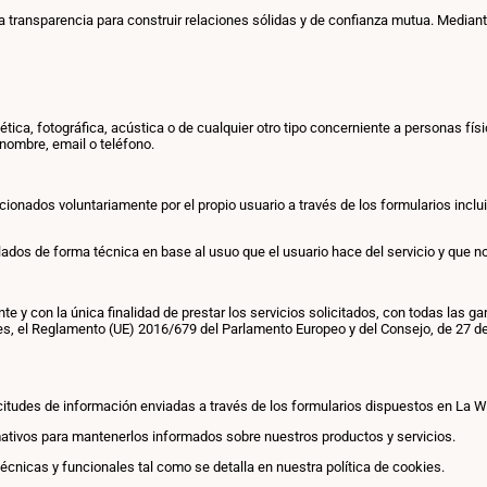
 la transparencia para construir relaciones sólidas y de confianza mutua. Media
ica, fotográfica, acústica o de cualquier otro tipo concerniente a personas físic
nombre, email o teléfono.
rcionados voluntariamente por el propio usuario a través de los formularios incl
ados de forma técnica en base al usuo que el usuario hace del servicio y que no
 con la única finalidad de prestar los servicios solicitados, con todas las ga
es, el Reglamento (UE) 2016/679 del Parlamento Europeo y del Consejo, de 27 de a
licitudes de información enviadas a través de los formularios dispuestos en La 
ormativos para mantenerlos informados sobre nuestros productos y servicios.
técnicas y funcionales tal como se detalla en nuestra política de cookies.