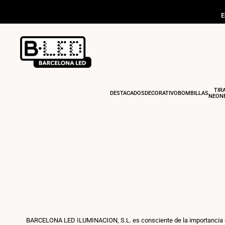
Ir
al
E
contenido
TIR
DESTACADOS
DECORATIVO
BOMBILLAS
NEONE
BARCELONA LED ILUMINACION, S.L. es consciente de la importancia qu