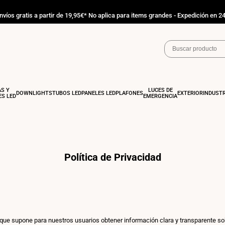
nvíos gratis a partir de 19,95€* No aplica para items grandes - Expedición en 2
AS Y
LUCES DE
DOWNLIGHTS
TUBOS LED
PANELES LED
PLAFONES
EXTERIOR
INDUSTR
S LED
EMERGENCIA
Política de Privacidad
e supone para nuestros usuarios obtener información clara y transparente so