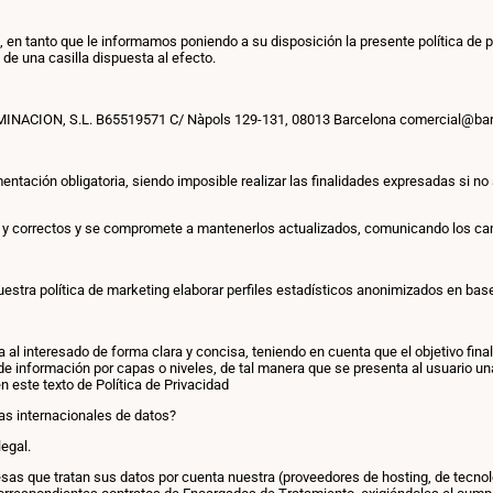
o, en tanto que le informamos poniendo a su disposición la presente política de p
de una casilla dispuesta al efecto.
UMINACION, S.L. B65519571 C/ Nàpols 129-131, 08013 Barcelona comercial@ba
entación obligatoria, siendo imposible realizar las finalidades expresadas si no
ertos y correctos y se compromete a mantenerlos actualizados, comunicando lo
estra política de marketing elaborar perfiles estadísticos anonimizados en bas
ta al interesado de forma clara y concisa, teniendo en cuenta que el objetivo fi
de información por capas o niveles, de tal manera que se presenta al usuario u
 este texto de Política de Privacidad
as internacionales de datos?
egal.
as que tratan sus datos por cuenta nuestra (proveedores de hosting, de tecnolo