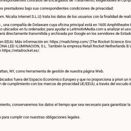
rrespondientes contratos de Encargados de Tratamiento, exigiéndoles el cumpli
 prestadores bajo sus correspondientes condiciones de privacidad:
m. Nicalia Internet S.L.U) trata los datos de los usuarios con la finalidad de 
nc., una compañía de Delaware cuya oficina principal está en 1600 Amphitheatre
xto ubicados en tu ordenador, para ayudar a LeitmotivMedia.com a analizar el us
será directamente transmitida y archivada por Google en los servidores de Estad
 en EEUU. Más información en: https://mailchimp.com/ (The Rocket Science Grou
LONA LED ILUMINACION, S.L. También la empresa Retail Rocket Netherlands B.V., 
https://retailrocket.es/.
attan, NY, como herramienta de gestión de nuestra página Web.
icados fuera del Espacio Económico Europeo y que no proporciona a priori un niv
n de cumplimiento con los marcos de privacidad UE/EEUU, a través del escudo de
ento, conservaremos los datos el tiempo que sea necesario para garantizar la p
o para cumplir con nuestras obligaciones legales.