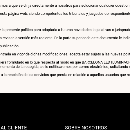
tamos a que se dirija directamente a nosotros para solucionar cualquier cuestió
a esta página web, siendo competentes los tribunales y juzgados correspondient
presente política para adaptarla a futuras novedades legislativas o jurispruden
evisar la versión más reciente. En la parte superior de este documento le indic
publicación.
ntrada en vigor de dichas modificaciones, acepta estar sujeto a las nuevas polít
ubiera formulado en lo que respecta al modo en que BARCELONA LED ILUMINACION
 momento de la recogida, se lo notificaremos por correo electrónico, solicitando
a rescisión de los servicios que presta en relación a aquellos usuarios que n
 AL CLIENTE
SOBRE NOSOTROS