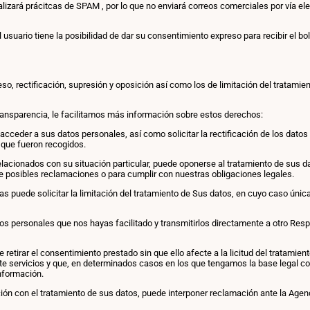
ará prácitcas de SPAM , por lo que no enviará correos comerciales por vía el
 usuario tiene la posibilidad de dar su consentimiento expreso para recibir el 
, rectificación, supresión y oposición así como los de limitación del tratamient
 transparencia, le facilitamos más información sobre estos derechos:
cceder a sus datos personales, así como solicitar la rectificación de los datos 
 que fueron recogidos.
lacionados con su situación particular, puede oponerse al tratamiento de sus 
 de posibles reclamaciones o para cumplir con nuestras obligaciones legales.
ias puede solicitar la limitación del tratamiento de Sus datos, en cuyo caso ú
datos personales que nos hayas facilitado y transmitirlos directamente a otro R
etirar el consentimiento prestado sin que ello afecte a la licitud del tratamien
e servicios y que, en determinados casos en los que tengamos la base legal 
información.
 con el tratamiento de sus datos, puede interponer reclamación ante la Agenc