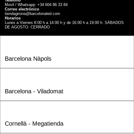
Teléfono
Movil / Whatsapp: +34 604 86 33 84
Correo electrónico
tiendagirona@barcelonaled.com
Horarios
Lunes a Viernes 8:00 h a 14:00 h y de 16:00 h a 19:00 h. SÁBADOS
DE AGOSTO: CERRADO
Barcelona Nàpols
Barcelona - Viladomat
Cornellà - Megatienda