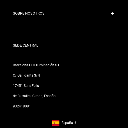
Políticas de Envío
Contacto
SOBRE NOSOTROS
Condiciones de Descuento
Políticas de Cambios y Devoluciones
¿Quiénes somos?
Términos y Condiciones
Para Profesionales
Política de Privacidad
Nuestras Tiendas
SEDE CENTRAL
Barcelona LED Iluminación S.L
C/ Galligants S/N
17451 Sant Feliu
de Buixalleu Girona, España
932418081
España
€
Footer: España, €