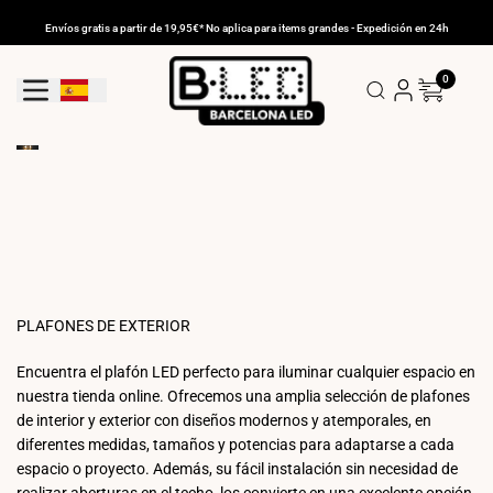
Ir
al
Envíos gratis a partir de 19,95€* No aplica para items grandes - Expedición en 24h
contenido
0
Geolocation Button: España
PLAFONES DE EXTERIOR
Encuentra el plafón LED perfecto para iluminar cualquier espacio en
nuestra tienda online. Ofrecemos una amplia selección de plafones
de interior y exterior con diseños modernos y atemporales, en
diferentes medidas, tamaños y potencias para adaptarse a cada
espacio o proyecto. Además, su fácil instalación sin necesidad de
realizar aberturas en el techo, los convierte en una excelente opción.