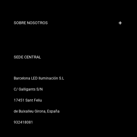
Pago Seguro
Políticas de Envío
Contacto
SOBRE NOSOTROS
Condiciones de Descuento
Políticas de Cambios y Devoluciones
¿Quiénes somos?
Términos y Condiciones
Para Profesionales
Política de Privacidad
Nuestras Tiendas
SEDE CENTRAL
Barcelona LED Iluminación S.L
C/ Galligants S/N
17451 Sant Feliu
de Buixalleu Girona, España
932418081