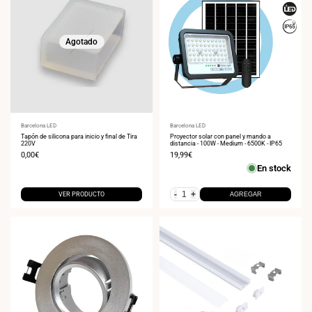
Agotado
Proveedor:
Barcelona LED
Proveedor:
Barcelona LED
Tapón de silicona para inicio y final de Tira
Proyector solar con panel y mando a
220V
distancia - 100W - Medium - 6500K - IP65
Precio
0,00€
Precio
19,99€
de
de
En stock
venta
venta
-
+
VER PRODUCTO
AGREGAR