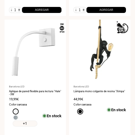
-
+
-
+
AGREGAR
AGREGAR
Proveedor:
Barcelona LED
Proveedor:
Barcelona LED
Aplique de pared flexible para lectura "Hale"
Lámpara mono colgante de resina "Ximpa"
- 3W
Precio
19,99€
Precio
44,99€
de
de
Color carcasa
Color carcasa
venta
venta
En stock
Blanco
Negro
En stock
Cromo
+1