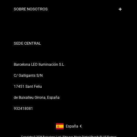
Políticas de Envío
Contacto
SOBRE NOSOTROS
Condiciones de Descuento
Políticas de Cambios y Devoluciones
¿Quiénes somos?
Términos y Condiciones
Para Profesionales
Política de Privacidad
Nuestras Tiendas
SEDE CENTRAL
Barcelona LED Iluminación S.L
C/ Galligants S/N
17451 Sant Feliu
de Buixalleu Girona, España
932418081
España
€
Footer: España, €