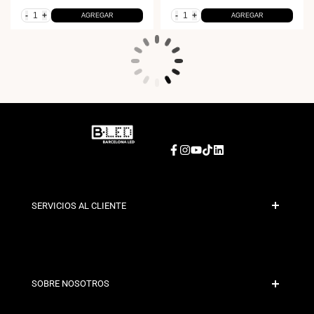
-
+
-
+
AGREGAR
AGREGAR
Facebook
Instagram
YouTube
TikTok
LinkedIn
SERVICIOS AL CLIENTE
Pago Seguro
Políticas de Envío
Contacto
SOBRE NOSOTROS
Condiciones de Descuento