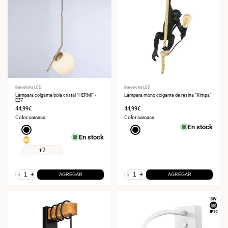
Proveedor:
Barcelona LED
Proveedor:
Barcelona LED
Lámpara colgante bola cristal "HERMI" -
Lámpara mono colgante de resina "Ximpa"
E27
Precio
44,99€
Precio
44,99€
de
de
Color carcasa
Color carcasa
venta
venta
En stock
Negro
Negro
En stock
Dorado
+2
-
+
-
+
AGREGAR
AGREGAR