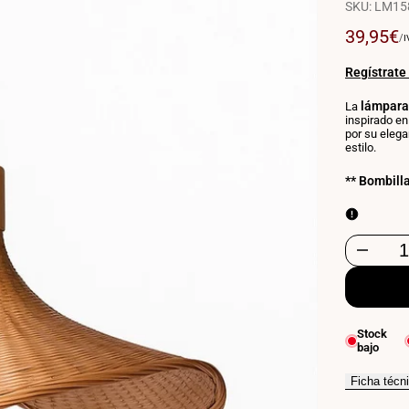
SKU:
LM15
Precio
39,95€
P
/
I
P
de
U
venta
Regístrate
lámpara 
La
inspirado e
por su elega
estilo.
** Bombill
Disminuir
cantidad
para
Stock
bajo
Lámpara
colgante
Ficha técn