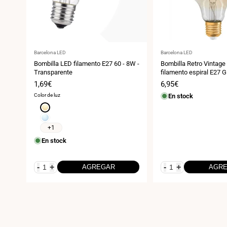
Proveedor:
Proveedor:
Barcelona LED
Barcelona LED
Bombilla LED filamento E27 60 - 8W -
Bombilla Retro Vintage
Transparente
filamento espiral E27
Precio
1,69€
Precio
6,95€
de
de
Color de luz
En stock
venta
venta
Blanco
cálido
Blanco
3000K
frío
+1
6000K
En stock
-
+
-
+
AGREGAR
AGR