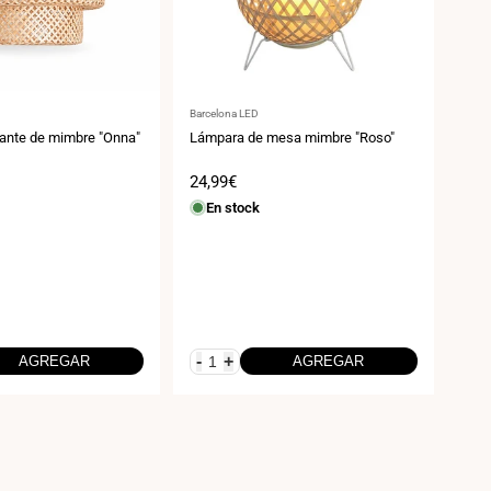
Proveedor:
Prov
Barcelona LED
Barce
ante de mimbre "Onna"
Lámpara de mesa mimbre "Roso"
Lámp
"RO
Precio
24,99€
Pre
44,
de
de
En stock
E
venta
ven
-
+
-
AGREGAR
AGREGAR