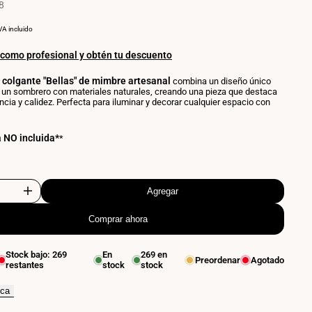
8
RECIO
POR
VA incluido
OR
NIDAD
 como profesional y obtén tu descuento
colgante "Bellas" de mimbre artesanal
combina un diseño único
n un sombrero con materiales naturales, creando una pieza que destaca
ncia y calidez. Perfecta para iluminar y decorar cualquier espacio con
a NO incluida*
*
Agregar
Aumentar
Comprar ahora
cantidad
para
Stock bajo:
269
En
269
en
Preordenar
Agotado
restantes
stock
stock
Lámpara
colgante
ica