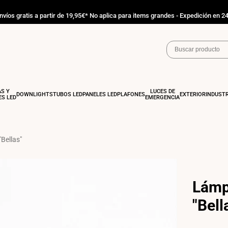
nvíos gratis a partir de 19,95€* No aplica para items grandes - Expedición en 2
AS Y
LUCES DE
DOWNLIGHTS
TUBOS LED
PANELES LED
PLAFONES
EXTERIOR
INDUSTR
S LED
EMERGENCIA
Bellas"
Lámp
"Bell