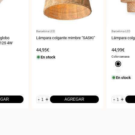
Proveedor:
Proveedor:
Barcelona LED
Barcelona LED
 globo
Lámpara colgante mimbre "SASKI"
Lámpara colg
 G125 4W
Precio
44,95€
Precio
44,99€
de
de
En stock
Color carcasa
venta
venta
Negro
Blanco
En stock
-
+
-
+
EGAR
AGREGAR