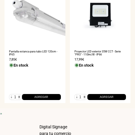
20
%
OFF
COMPRA AHORA
Proyector LED exterior 35W CCT - Serie
Pantalla estanca para tubo LED 120cm -
"PRO" - 110lm/W - IP66
IP65
Precio
17,99€
Precio
7,85€
de
de
En stock
En stock
venta
venta
-
+
-
+
AGREGAR
AGREGAR
Digital Signage
para tu comercio