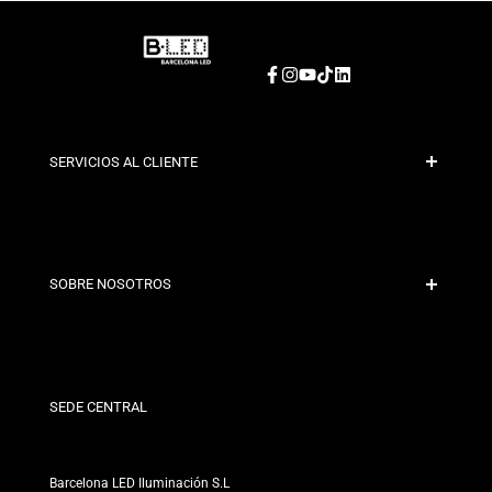
Facebook
Instagram
YouTube
TikTok
LinkedIn
SERVICIOS AL CLIENTE
Pago Seguro
Políticas de Envío
Contacto
SOBRE NOSOTROS
Condiciones de Descuento
Políticas de Cambios y Devoluciones
¿Quiénes somos?
Términos y Condiciones
Para Profesionales
Política de Privacidad
Nuestras Tiendas
SEDE CENTRAL
Barcelona LED Iluminación S.L