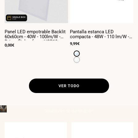
Panel LED empotrable Backlit
Pantalla estanca LED
P
60x60cm - 40W - 100lm/W -
compacta - 48W - 110 lm/W -
c
Driver flicker free - UGR19 -
150cm - ENLAZABLE - IP65
1
Precio
9,99€
P
6
Precio
0,00€
IP40 - (Caja x1 und)
de
d
de
venta
v
venta
Blanco
frío
Blanco
6500K
neutro
4000K
VER TODO
Soluciones de
Iluminación
____________________________________
INDUSTRIAL