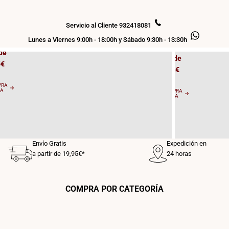
Bombill
os
as
 T8
Servicio al Cliente 932418081
LED E27
Lunes a Viernes 9:00h - 18:00h y Sábado 9:30h - 13:30h
de
Desde
5€
0,62€
PRA
RA
COMPRA
AHORA
Envío Gratis
Expedición en
a partir de 19,95€*
24 horas
COMPRA POR CATEGORÍA