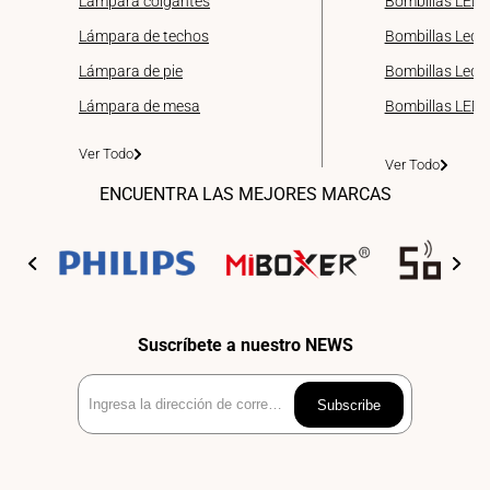
Lámpara colgantes
Bombillas LED 
Lámpara de techos
Bombillas Led 
Lámpara de pie
Bombillas Led d
Lámpara de mesa
Bombillas LED
Ver Todo
Ver Todo
ENCUENTRA LAS MEJORES MARCAS
Suscríbete a nuestro NEWS
Ingresa
Subscribe
la
dirección
de
correo
electrónico