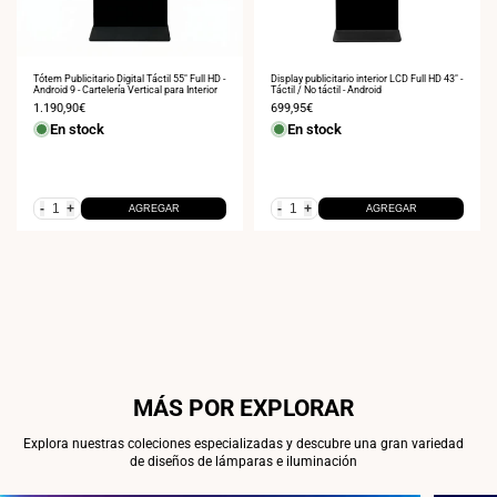
Tótem Publicitario Digital Táctil 55" Full HD -
Display publicitario interior LCD Full HD 43" -
Android 9 - Cartelería Vertical para Interior
Táctil / No táctil - Android
Precio
1.190,90€
Precio
699,95€
de
de
En stock
En stock
venta
venta
-
+
-
+
AGREGAR
AGREGAR
MÁS POR EXPLORAR
Explora nuestras coleciones especializadas y descubre una gran variedad
de diseños de lámparas e iluminación