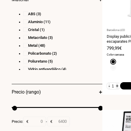
ABS
(3)
Aluminio
(11)
Cristal
(1)
Proveedor:
Barcelona LED
Display public
Metacrilato
(3)
escaparates F
Metal
(48)
Android - Indo
Precio
799,99€
de
Policarbonato
(2)
Color carcasa
venta
Poliuretano
(5)
Negro
Blanco
Vidrio antivandálico
(4)
-
+
Precio (rango)
Precio:
€
-
€