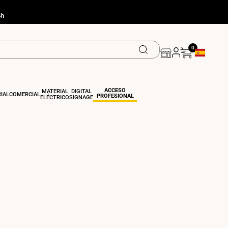
4h
0
Geolocation
ACCESO
MATERIAL
DIGITAL
IAL
COMERCIAL
PROFESIONAL
ELÉCTRICO
SIGNAGE