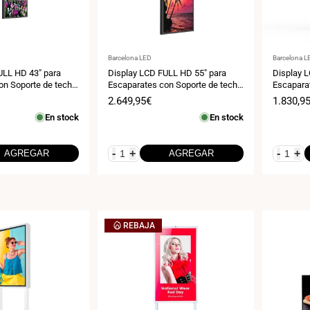
Proveedor:
Proveedor
Barcelona LED
Barcelona L
ULL HD 43" para
Display LCD FULL HD 55" para
Display 
on Soporte de techo
Escaparates con Soporte de techo
Escaparat
500 NITS - Android
- Alto Brillo 2500 NITS - Android
NITS - An
Precio
2.649,95€
Precio
1.830,9
de
de
En stock
En stock
venta
venta
-
+
-
+
AGREGAR
AGREGAR
REBAJA