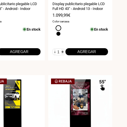
ublicitario plegable LCD
Display publicitario plegable LCD
" - Android - Indoor
Full HD 43" - Android 13 - Indoor
Precio
1.099,99€
de
sa
Color carcasa
venta
Blanco
En stock
En stock
Negro
-
+
AGREGAR
AGREGAR
JA
REBAJA