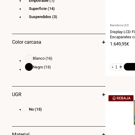
Empotrable
(1)
Superficie
(14)
Suspendidos
(3)
Proveedor:
Barcelona LED
Display LCD F
Escaparates c
Color carcasa
- Alto Brillo 2
Precio
1.649,95€
de
venta
Blanco
(16)
Blanco
-
+
Negro
(13)
Negro
UGR
REBAJA
No
(13)
Material