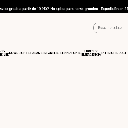
nvíos gratis a partir de 19,95€* No aplica para items grandes - Expedición en 2
AS Y
LUCES DE
DOWNLIGHTS
TUBOS LED
PANELES LED
PLAFONES
EXTERIOR
INDUSTR
S LED
EMERGENCIA