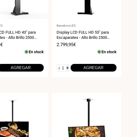
:
Proveedor:
ED
Barcelona LED
LCD FULL HD 43" para
Display LCD FULL HD 55" para
es - Alto Brillo 2500
Escaparates - Alto Brillo 2500
droid
NITS - Android 9
5€
Precio
2.799,95€
de
En stock
En stock
venta
-
+
AGREGAR
AGREGAR