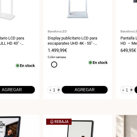
Proveedor:
Proveedor
Barcelona LED
Barcelona L
itario LCD para
Display publicitario LCD para
Pantalla 
ULL HD 43" -
escaparates UHD 4K - 55" -
HD – Men
or
Android - Indoor
Digital -
Precio
1.499,99€
Precio
649,95€
de
de
Color carcasa
venta
venta
En stock
Blanco
En stock
-
+
-
+
AGREGAR
AGREGAR
REBAJA