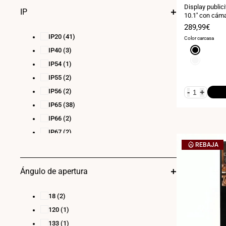
Display public
IP
10.1'' con cáma
11
Precio
289,99€
de
IP20
(41)
Color carcasa
venta
Negro
IP40
(3)
Blanco
IP54
(1)
IP55
(2)
IP56
(2)
-
+
IP65
(38)
IP66
(2)
IP67
(2)
REBAJA
Ángulo de apertura
18
(2)
120
(1)
133
(1)