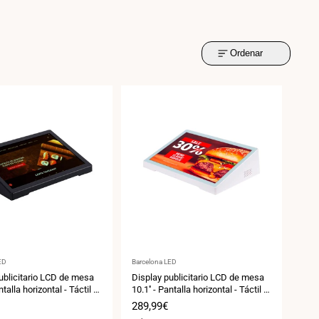
Ordenar
:
Proveedor:
ED
Barcelona LED
ublicitario LCD de mesa
Display publicitario LCD de mesa
ntalla horizontal - Táctil -
10.1'' - Pantalla horizontal - Táctil -
0
Android 11
Precio
289,99€
de