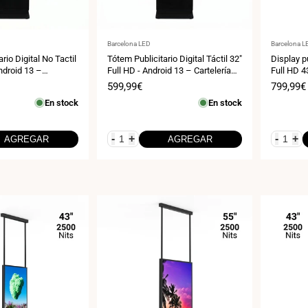
Proveedor:
Proveedor
Barcelona LED
Barcelona L
igital No Tactil
Tótem Publicitario Digital Táctil 32"
Display pu
Full HD - Android 13 – Cartelería
Full HD 43
cal para Interior
Vertical para Interior
Android
Precio
599,99€
Precio
799,99€
de
de
En stock
En stock
venta
venta
-
+
-
+
AGREGAR
AGREGAR