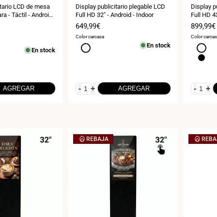
itario LCD de mesa
Display publicitario plegable LCD
Display p
ra - Táctil - Android
Full HD 32" - Android - Indoor
Full HD 43
Precio
649,99€
Precio
899,99€
de
de
Color carcasa
Color carca
venta
venta
En stock
Blanco
Blanco
En stock
Negro
-
+
-
+
AGREGAR
AGREGAR
REBAJA
REBA