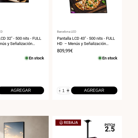
:
Proveedor:
ED
Barcelona LED
LCD 32" - 500 nits - FULL
Pantalla LCD 43" - 500 nits - FULL
ús y Señalización
HD – Menús y Señalización
 Soporte de techo
Digital - Soporte de techo
Precio
809,99€
de
En stock
En stock
venta
-
+
AGREGAR
AGREGAR
REBAJA