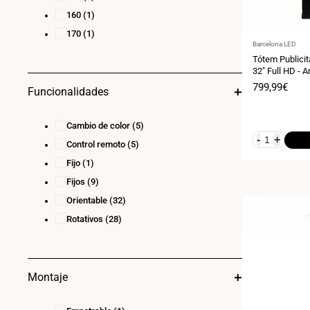
160
(1)
170
(1)
Proveedor:
Barcelona LED
Tótem Publicitario D
32" Full HD - Android 13 –
Cartelería Verti
Precio
799,99€
Funcionalidades
de
venta
Cambio de color
(5)
-
+
Control remoto
(5)
Fijo
(1)
Fijos
(9)
Orientable
(32)
Rotativos
(28)
Montaje