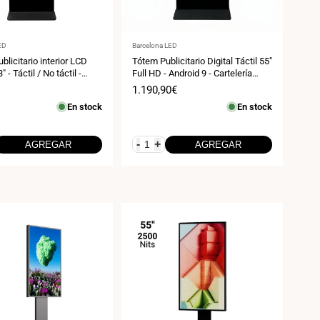
:
Proveedor:
ED
Barcelona LED
blicitario interior LCD
Tótem Publicitario Digital Táctil 55"
" - Táctil / No táctil -
Full HD - Android 9 - Cartelería
Vertical para Interior
Precio
1.190,90€
de
En stock
En stock
venta
-
+
AGREGAR
AGREGAR