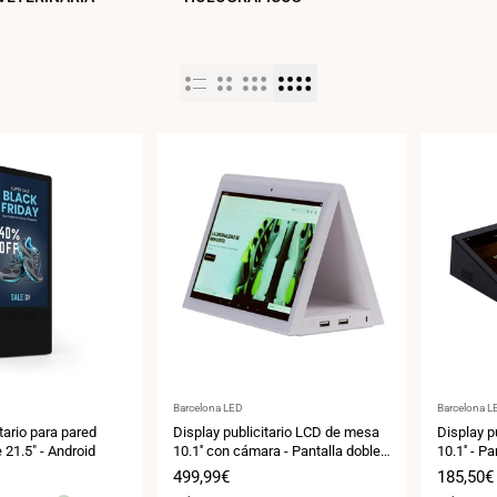
Proveedor:
Proveedor
Barcelona LED
Barcelona L
tario para pared
Display publicitario LCD de mesa
Display p
 21.5" - Android
10.1'' con cámara - Pantalla doble -
10.1'' - Pa
Táctil - Android 10
Android 1
Precio
499,99€
Precio
185,50€
de
de