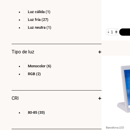
venta
100
(6)
Luz cálida
(1)
236
(1)
Luz fría
(27)
1.2W
(2)
Luz neutra
(1)
-
+
Tipo de luz
Monocolor
(6)
RGB
(2)
CRI
80-85
(33)
Proveedor:
Barcelona LED