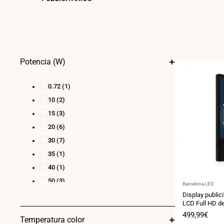
Potencia (W)
0.72
(1)
10
(2)
15
(3)
20
(6)
30
(7)
35
(1)
40
(1)
50
(3)
Proveedor:
Barcelona LED
60
(1)
Display publici
LCD Full HD de
72
(3)
Precio
499,99€
Temperatura color
80
(1)
de