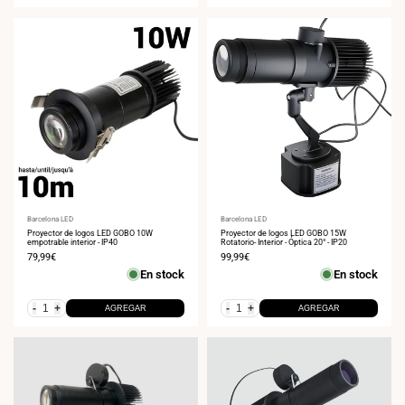
Proveedor:
Barcelona LED
Proveedor:
Barcelona LED
Proyector de logos LED GOBO 10W
Proyector de logos LED GOBO 15W
empotrable interior - IP40
Rotatorio- Interior - Óptica 20° - IP20
Precio
79,99€
Precio
99,99€
de
de
En stock
En stock
venta
venta
-
+
-
+
AGREGAR
AGREGAR