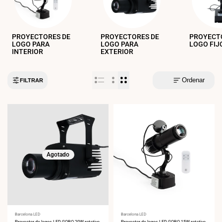
PROYECTORES DE
PROYECTORES DE
PROYECT
LOGO PARA
LOGO PARA
LOGO FIJ
INTERIOR
EXTERIOR
Ordenar
FILTRAR
Agotado
Proveedor:
Barcelona LED
Proveedor:
Barcelona LED
Proyector de logos LED GOBO 20W rotativo
Proyector de logos LED GOBO 15W rotativo