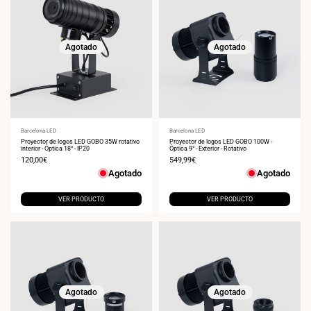
Agotado
Agotado
Proveedor:
Barcelona LED
Proveedor:
Barcelona LED
Proyector de logos LED GOBO 35W rotativo
Proyector de logos LED GOBO 100W -
interior - Óptica 18° - IP20
Óptica 9° - Exterior - Rotativo
Precio
120,00€
Precio
549,99€
de
de
Agotado
Agotado
venta
venta
VER PRODUCTO
VER PRODUCTO
Agotado
Agotado