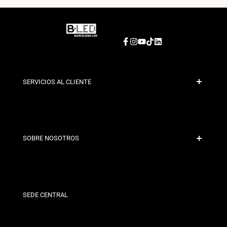
Facebook
Instagram
YouTube
TikTok
LinkedIn
SERVICIOS AL CLIENTE
Pago Seguro
Políticas de Envío
Contacto
SOBRE NOSOTROS
Condiciones de Descuento
Políticas de Cambios y Devoluciones
¿Quiénes somos?
Términos y Condiciones
Para Profesionales
Política de Privacidad
Nuestras Tiendas
SEDE CENTRAL