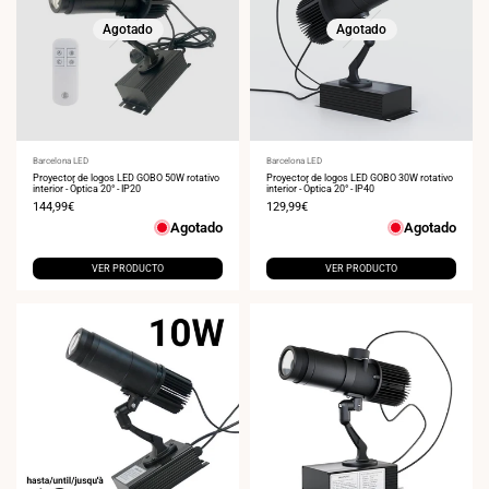
Agotado
Agotado
Proveedor:
Barcelona LED
Proveedor:
Barcelona LED
Proyector de logos LED GOBO 50W rotativo
Proyector de logos LED GOBO 30W rotativo
interior - Óptica 20° - IP20
interior - Óptica 20° - IP40
Precio
144,99€
Precio
129,99€
de
de
Agotado
Agotado
venta
venta
VER PRODUCTO
VER PRODUCTO