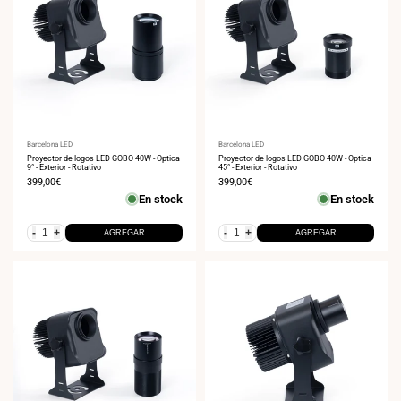
Proveedor:
Barcelona LED
Proveedor:
Barcelona LED
Proyector de logos LED GOBO 40W - Óptica
Proyector de logos LED GOBO 40W - Óptica
9° - Exterior - Rotativo
45° - Exterior - Rotativo
Precio
399,00€
Precio
399,00€
de
de
En stock
En stock
venta
venta
-
+
-
+
AGREGAR
AGREGAR