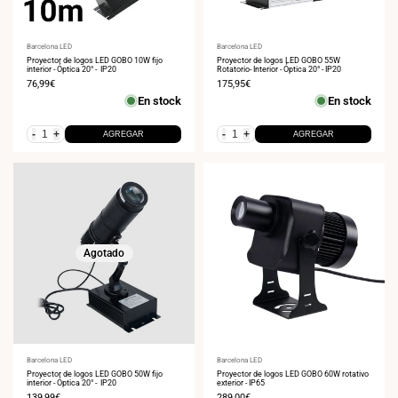
Proveedor:
Barcelona LED
Proveedor:
Barcelona LED
Proyector de logos LED GOBO 10W fijo
Proyector de logos LED GOBO 55W
interior - Óptica 20° - IP20
Rotatorio- Interior - Óptica 20° - IP20
Precio
76,99€
Precio
175,95€
de
de
En stock
En stock
venta
venta
-
+
-
+
AGREGAR
AGREGAR
Agotado
Proveedor:
Barcelona LED
Proveedor:
Barcelona LED
Proyector de logos LED GOBO 50W fijo
Proyector de logos LED GOBO 60W rotativo
interior - Óptica 20° - IP20
exterior - IP65
Precio
139,99€
Precio
289,00€