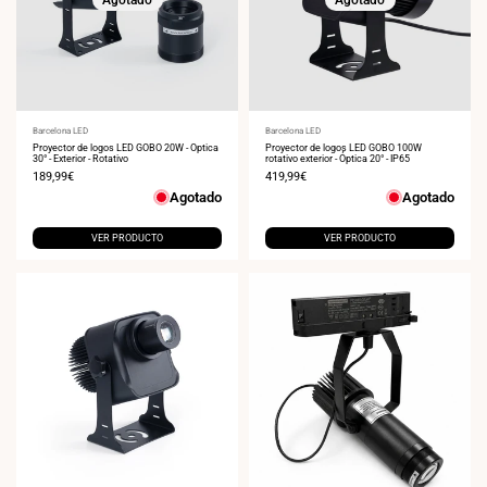
Proveedor:
Barcelona LED
Proveedor:
Barcelona LED
Proyector de logos LED GOBO 20W - Óptica
Proyector de logos LED GOBO 100W
30° - Exterior - Rotativo
rotativo exterior - Óptica 20° - IP65
Precio
189,99€
Precio
419,99€
de
de
Agotado
Agotado
venta
venta
VER PRODUCTO
VER PRODUCTO