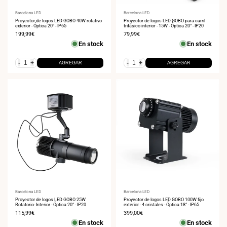
Proveedor:
Barcelona LED
Proveedor:
Barcelona LED
Proyector de logos LED GOBO 40W rotativo
Proyector de logos LED GOBO para carril
exterior - Óptica 20° - IP65
trifásico interior - 15W - Óptica 20° - IP20
Precio
199,99€
Precio
79,99€
de
de
En stock
En stock
venta
venta
-
+
-
+
AGREGAR
AGREGAR
Proveedor:
Barcelona LED
Proveedor:
Barcelona LED
Proyector de logos LED GOBO 25W
Proyector de logos LED GOBO 100W fijo
Rotatorio- Interior - Óptica 20° - IP20
exterior - 4 cristales - Óptica 18° - IP65
Precio
115,99€
Precio
399,00€
de
de
En stock
En stock
venta
venta