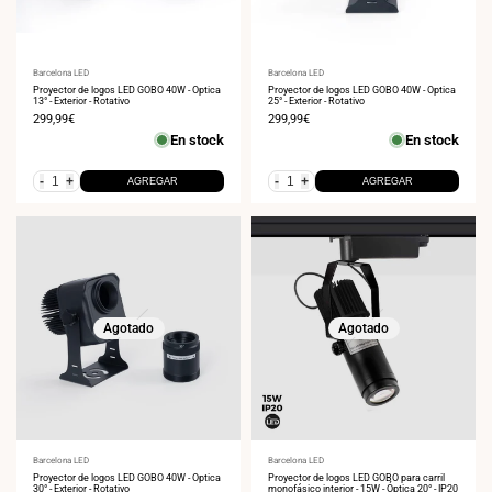
Proveedor:
Barcelona LED
Proveedor:
Barcelona LED
Proyector de logos LED GOBO 40W - Óptica
Proyector de logos LED GOBO 40W - Óptica
13° - Exterior - Rotativo
25° - Exterior - Rotativo
Precio
299,99€
Precio
299,99€
de
de
En stock
En stock
venta
venta
-
+
-
+
AGREGAR
AGREGAR
Agotado
Agotado
Proveedor:
Barcelona LED
Proveedor:
Barcelona LED
Proyector de logos LED GOBO 40W - Óptica
Proyector de logos LED GOBO para carril
30° - Exterior - Rotativo
monofásico interior - 15W - Óptica 20° - IP20