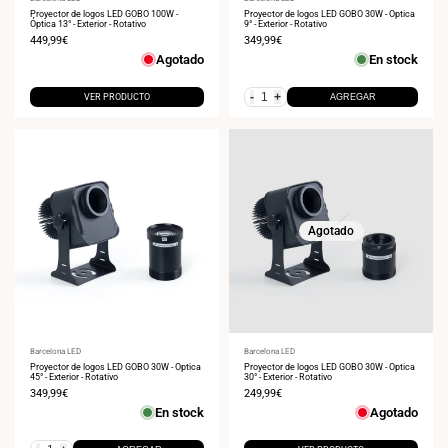
Proveedor:
Proveedor:
Proyector de logos LED GOBO 100W -
Proyector de logos LED GOBO 30W - Óptica
Óptica 13° - Exterior - Rotativo
9° - Exterior - Rotativo
Precio
449,99€
Precio
349,99€
de
de
Agotado
En stock
venta
venta
-
+
VER PRODUCTO
AGREGAR
Agotado
Proveedor:
Barcelona LED
Proveedor:
Barcelona LED
Proyector de logos LED GOBO 30W - Óptica
Proyector de logos LED GOBO 30W - Óptica
45° - Exterior - Rotativo
30° - Exterior - Rotativo
Precio
349,99€
Precio
249,99€
de
de
En stock
Agotado
venta
venta