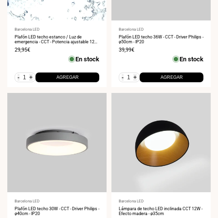
Proveedor:
Barcelona LED
Proveedor:
Barcelona LED
Plafón LED techo estanco / Luz de
Plafón LED techo 36W - CCT - Driver Philips -
emergencia - CCT - Potencia ajustable 12W-
ø50cm - IP20
16W - Ø31cm - IP65
Precio
29,95€
Precio
39,99€
de
de
En stock
En stock
venta
venta
-
+
-
+
AGREGAR
AGREGAR
Proveedor:
Barcelona LED
Proveedor:
Barcelona LED
Plafón LED techo 30W - CCT - Driver Philips -
Lámpara de techo LED inclinada CCT 12W -
ø40cm - IP20
Efecto madera - ø35cm