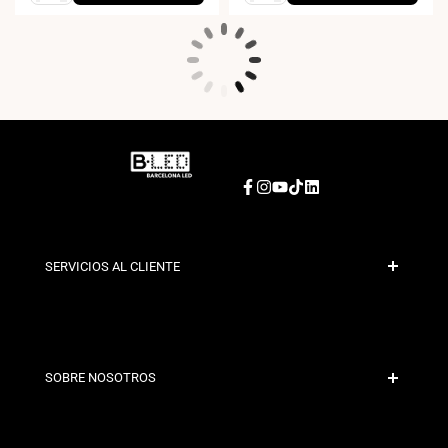
Facebook
Instagram
YouTube
TikTok
LinkedIn
SERVICIOS AL CLIENTE
Pago Seguro
Políticas de Envío
Contacto
SOBRE NOSOTROS
Condiciones de Descuento
Políticas de Cambios y Devoluciones
¿Quiénes somos?