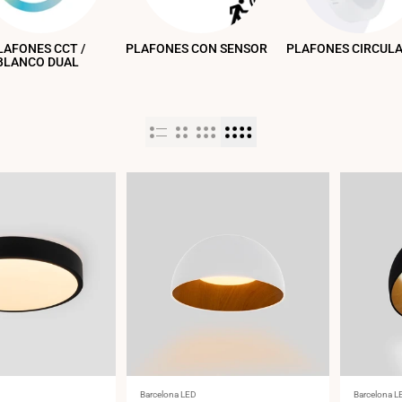
LAFONES CCT /
PLAFONES CON SENSOR
PLAFONES CIRCUL
BLANCO DUAL
Proveedor:
Proveedor
Barcelona LED
Barcelona L