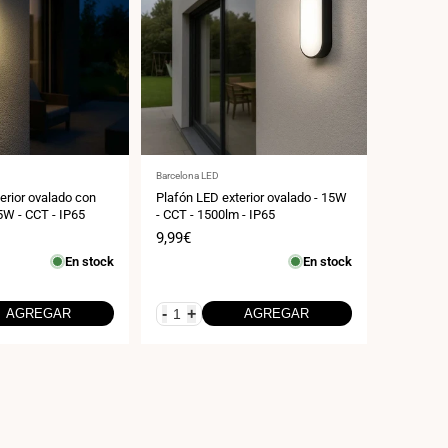
Proveedor:
Barcelona LED
erior ovalado con
Plafón LED exterior ovalado - 15W
5W - CCT - IP65
- CCT - 1500lm - IP65
Precio
9,99€
de
En stock
En stock
venta
-
+
AGREGAR
AGREGAR