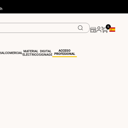
4h
0
Geolocation
ACCESO
MATERIAL
DIGITAL
IAL
COMERCIAL
PROFESIONAL
ELÉCTRICO
SIGNAGE