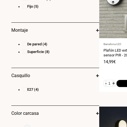
Fijo
(5)
Montaje
De pared
(4)
Proveedor:
Barcelona LED
Plafón LED ext
Superficie
(8)
sensor PIR - 2
Precio
14,99€
de
venta
Casquillo
-
+
E27
(4)
Color carcasa