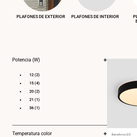
PLAFONES DE EXTERIOR
PLAFONES DE INTERIOR
P
Potencia (W)
12
(2)
15
(4)
20
(2)
21
(1)
36
(1)
Temperatura color
Proveedor:
Barcelona LED