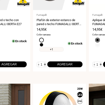
Proveedor:
Proveedor
Fumagalli
Fumagalli
ed o techo con
Plafón de exterior estanco de
Aplique d
ALLI BERTA E27
pared o techo FUMAGALLI BERTA
FUMAGAL
E27 IP66
Precio
14,95€
Precio
14,95€
de
de
Color carcasa
Color carca
venta
venta
Blanco
Negro
En stock
En stock
Negro
Blanco
+1
-
+
-
+
AGREGAR
AGREGAR