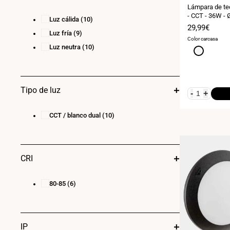
Lámpara de te
- CCT - 36W -
Luz cálida
(10)
Precio
29,99€
Luz fría
(9)
de
Color carcasa
venta
Luz neutra
(10)
Blanco
Tipo de luz
-
+
CCT / blanco dual
(10)
CRI
80-85
(6)
IP