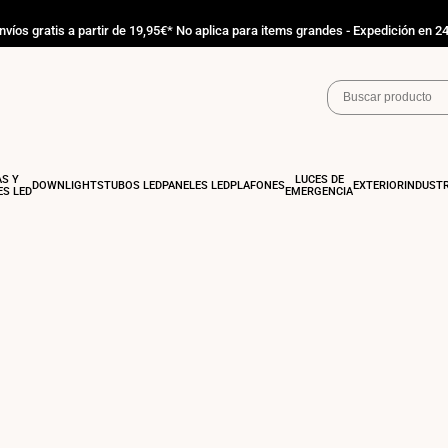
nvíos gratis a partir de 19,95€* No aplica para items grandes - Expedición en 2
AS Y
LUCES DE
DOWNLIGHTS
TUBOS LED
PANELES LED
PLAFONES
EXTERIOR
INDUSTR
S LED
EMERGENCIA