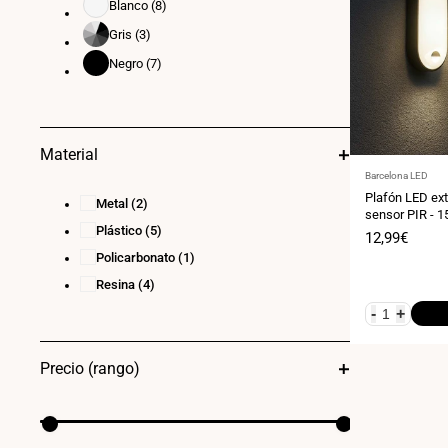
Blanco
(8)
Blanco
Gris
(3)
Gris
Negro
(7)
Negro
Material
Proveedor:
Barcelona LED
Plafón LED ext
Metal
(2)
sensor PIR - 1
Plástico
(5)
Precio
12,99€
de
Policarbonato
(1)
venta
Resina
(4)
-
+
Precio (rango)