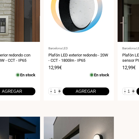
Proveedor:
Proveedor
Barcelona LED
Barcelona L
erior redondo con
Plafón LED exterior redondo - 20W
Plafón LE
0W - CCT - IP65
- CCT - 1800lm - IP65
sensor PI
Precio
12,99€
Precio
12,99€
de
de
En stock
En stock
venta
venta
-
+
-
+
AGREGAR
AGREGAR