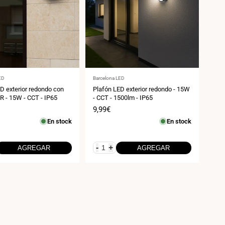
:
Proveedor:
ED
Barcelona LED
D exterior redondo con
Plafón LED exterior redondo - 15W
R - 15W - CCT - IP65
- CCT - 1500lm - IP65
Precio
9,99€
de
En stock
En stock
venta
-
+
AGREGAR
AGREGAR