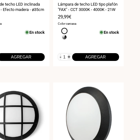
de techo LED inclinada
Lámpara de techo LED tipo plafón
- Efecto madera - ø35cm
"FAX" - CCT 3000K - 4000K - 21W
Precio
29,99€
de
sa
Color carcasa
venta
Blanco
En stock
En stock
Gris
-
+
AGREGAR
AGREGAR