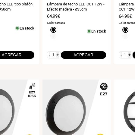
cho LED tipo plafón
Lámpara de techo LED CCT 12W -
Lámpara 
 Ø50cm
Efecto madera - ø35cm
CCT 12W 
Precio
64,99€
Precio
64,99€
de
de
Color carcasa
Color carca
venta
venta
En stock
Negro
Negro
En stock
Blanco
Blanco
-
+
-
+
AGREGAR
AGREGAR