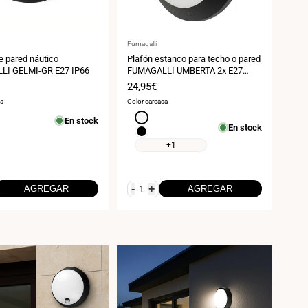
:
Proveedor:
Fumagalli
e pared náutico
Plafón estanco para techo o pared
LI GELMI-GR E27 IP66
FUMAGALLI UMBERTA 2x E27
IP66
Precio
24,95€
de
sa
Color carcasa
venta
Blanco
En stock
En stock
Negro
+1
-
+
AGREGAR
AGREGAR