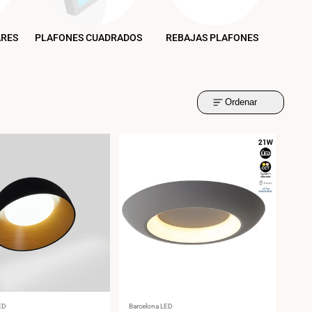
ARES
PLAFONES CUADRADOS
REBAJAS PLAFONES
Ordenar
:
Proveedor:
ED
Barcelona LED