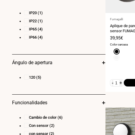
IP20
(1)
Proveedor:
Fumagalli
IP22
(1)
Aplique de par
IP65
(4)
sensor FUMAG
IP66
(4)
Precio
39,95€
de
Color carcasa
venta
Negro
Blanco
Ángulo de apertura
120
(5)
-
+
Funcionalidades
Cambio de color
(6)
Con sensor
(2)
con sensor
(2)