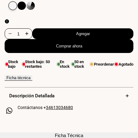
Variante
Blanco
Variante
Negro
Variante
Gris
agotada
agotada
agotada
Agregar
Disminuir
Aumentar
Comprar ahora
cantidad
cantidad
para
para
Stock
Stock bajo:
50
En
50
en
Preordenar
Agotado
bajo
restantes
stock
stock
Plafón
Plafón
estanco
estanco
Ficha técnica
para
para
Descripción Detallada
techo
techo
Contáctanos +
34613034680
o
o
pared
pared
FUMAGALLI
FUMAGALLI
Ficha Técnica