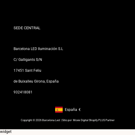
Condiciones de Descuento
Políticas de Cambios y Devoluciones
¿Quiénes somos?
Términos y Condiciones
Para Profesionales
Política de Privacidad
Nuestras Tiendas
SEDE CENTRAL
Barcelona LED Iluminación S.L
C/ Galligants S/N
17451 Sant Feliu
de Buixalleu Girona, España
932418081
España
€
Footer: España, €
Copyright © 2026 Barcelona Led | Sitio por
Moxie Digital Shopify PLUS Partner
widget