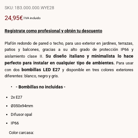
SKU:
1B3.000.000.WYE28
Precio
24,95€
PRECIO
POR
/
IVA incluido
POR
de
UNIDAD
venta
Regístrate como profesional y obtén tu descuento
Plafón redondo de pared o techo, para uso exterior en jardines, terrazas,
patios y balcones, gracias a su alto grado de protección IP66 y
Su diseño italiano y minimalista lo hace
aislamiento clase II.
perfecto para instalar en cualquier tipo de ambientes.
Para usar
bombillas LED E27
con dos
y disponible en tres colores exteriores
diferentes: blanco, negro y gris.
- Bombillas no incluidas -
2x E27
Ø350x94mm
Difusor opal
IP66
Color carcasa: