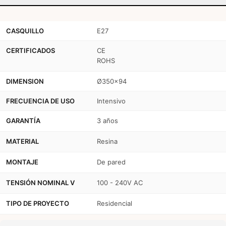
UMBERTA
UMBERTA
2x
2x
CASQUILLO
E27
E27
E27
CERTIFICADOS
CE
IP66
IP66
ROHS
DIMENSION
Ø350x94
FRECUENCIA DE USO
Intensivo
GARANTÍA
3 años
MATERIAL
Resina
MONTAJE
De pared
TENSIÓN NOMINAL V
100 - 240V AC
TIPO DE PROYECTO
Residencial