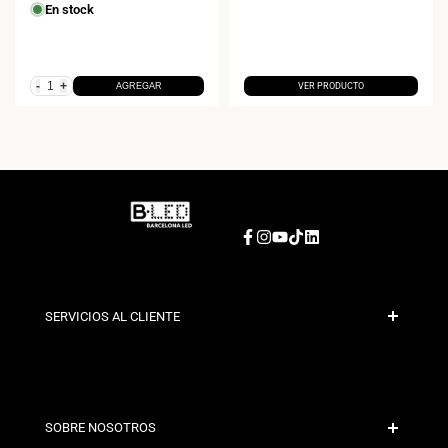
neutro
En stock
4000K
-
+
AGREGAR
VER PRODUCTO
Facebook
Instagram
YouTube
TikTok
LinkedIn
SERVICIOS AL CLIENTE
Pago Seguro
Políticas de Envío
Contacto
SOBRE NOSOTROS