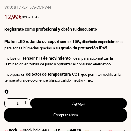
SKU:
B1772-15W-CCT-S-N
Precio
12,99€
PRECIO
POR
/
IVA incluido
POR
de
UNIDAD
venta
Regístrate como profesional y obtén tu descuento
Plafón LED redondo de superficie
15W,
de
diseñado especialmente
grado de protección IP65.
para zonas húmedas gracias a su
sensor PIR de movimiento
Incluye un
, ideal para automatizar la
iluminación en zonas de paso y optimizar el consumo energético.
selector de temperatura CCT,
Incorpora un
que permite modificar la
temperatura de color entre blanco cálido, neutro y frío.
Agregar
Disminuir
Aumentar
Comprar ahora
cantidad
cantidad
para
para
Stock
Stock bajo:
443
En
443
en