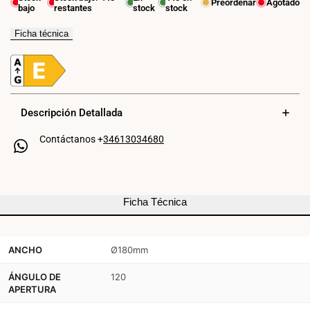
Preordenar
Agotado
bajo
restantes
stock
stock
Plafón
Plafón
LED
LED
Ficha técnica
exterior
exterior
redondo
redondo
con
con
Descripción Detallada
sensor
sensor
Contáctanos +
34613034680
PIR
PIR
-
-
15W
15W
Ficha Técnica
-
-
CCT
CCT
ANCHO
Ø180mm
-
-
ÁNGULO DE
120
IP65
IP65
APERTURA