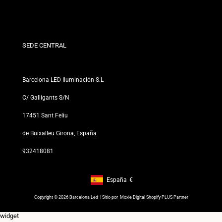
Condiciones de Descuento
Políticas de Cambios y Devoluciones
¿Quiénes somos?
Términos y Condiciones
Para Profesionales
Política de Privacidad
Nuestras Tiendas
SEDE CENTRAL
Barcelona LED Iluminación S.L
C/ Galligants S/N
17451 Sant Feliu
de Buixalleu Girona, España
932418081
España
€
Footer: España, €
Copyright © 2026 Barcelona Led | Sitio por
Moxie Digital Shopify PLUS Partner
widget