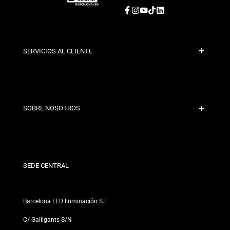
Facebook
Instagram
YouTube
TikTok
LinkedIn
SERVICIOS AL CLIENTE
Pago Seguro
Políticas de Envío
Contacto
SOBRE NOSOTROS
Condiciones de Descuento
Políticas de Cambios y Devoluciones
¿Quiénes somos?
Términos y Condiciones
Para Profesionales
Política de Privacidad
Nuestras Tiendas
SEDE CENTRAL
Barcelona LED Iluminación S.L
C/ Galligants S/N