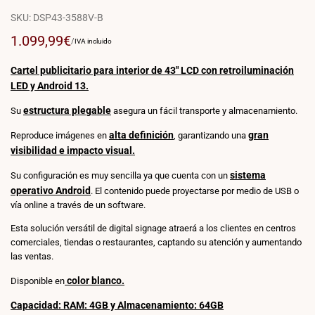
SKU:
DSP43-3588V-B
Precio
1.099,99€
PRECIO
POR
/
IVA incluido
POR
de
UNIDAD
venta
Cartel publicitario para interior de 43"
LCD con retroiluminación
LED y Android 13.
estructura plegable
Su
asegura un fácil transporte y almacenamiento.
alta definición
gran
Reproduce imágenes en
, garantizando una
visibilidad e impacto visual.
sistema
Su configuración es muy sencilla ya que cuenta con un
operativo Android
. El contenido puede proyectarse por medio de USB o
vía online a través de un software.
Esta solución versátil de digital signage atraerá a los clientes en centros
comerciales, tiendas o restaurantes, captando su atención y aumentando
las ventas.
color blanco.
Disponible en
Capacidad: RAM: 4GB y Almacenamiento: 64GB