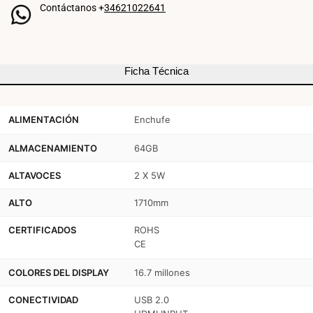
Contáctanos +
34621022641
Full
Full
HD
HD
43"
43"
Ficha Técnica
-
-
Android
Android
ALIMENTACIÓN
Enchufe
13
13
-
-
ALMACENAMIENTO
64GB
Indoor
Indoor
ALTAVOCES
2 X 5W
ALTO
1710mm
CERTIFICADOS
ROHS
CE
COLORES DEL DISPLAY
16.7 millones
CONECTIVIDAD
USB 2.0