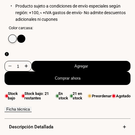
Producto sujeto a condiciones de envío especiales según
región: +100‚¬ +IVA gastos de envío- No admite descuentos
adicionales ni cupones
Color carcasa:
Variante
Blanco
Variante
Negro
agotada
agotada
Agregar
Disminuir
Aumentar
Comprar ahora
cantidad
cantidad
para
para
Stock
Stock bajo:
21
En
21
en
Preordenar
Agotado
bajo
restantes
stock
stock
Display
Display
publicitario
publicitario
Ficha técnica
plegable
plegable
Descripción Detallada
LCD
LCD