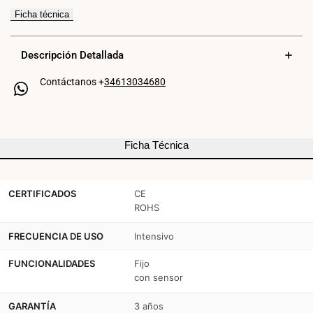
para
para
Ficha técnica
Plafón
Plafón
LED
LED
Descripción Detallada
de
de
Contáctanos +
34613034680
superficie
superficie
con
con
sensor
sensor
Ficha Técnica
para
para
bombilla
bombilla
CERTIFICADOS
CE
ROHS
E27
E27
FRECUENCIA DE USO
Intensivo
FUNCIONALIDADES
Fijo
con sensor
GARANTÍA
3 años