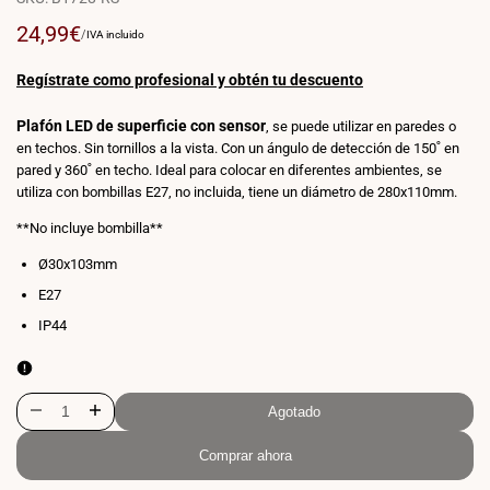
Precio
24,99€
PRECIO
POR
/
IVA incluido
POR
de
UNIDAD
venta
Regístrate como profesional y obtén tu descuento
Plafón LED de superficie con sensor
, se puede utilizar en paredes o
en techos. Sin tornillos a la vista. Con un ángulo de detección de 150˚ en
pared y 360˚ en techo. Ideal para colocar en diferentes ambientes, se
utiliza con bombillas E27, no incluida, tiene un diámetro de 280x110mm.
**No incluye bombilla**
Ø30x103mm
E27
IP44
Agotado
Disminuir
Aumentar
Comprar ahora
cantidad
cantidad