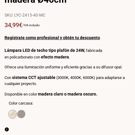
SKU:
LYC-2415-40-MC
Precio
34,99€
PRECIO
POR
/
IVA incluido
POR
de
UNIDAD
venta
Regístrate como profesional y obtén tu descuento
Lámpara LED de techo tipo plafón de 24W,
fabricada
efecto madera
en policarbonato con
.
Ofrece una iluminación uniforme y eficiente gracias a su difusor opal.
sistema CCT ajustable
Con
(3000K, 4000K, 6000K) para adaptarse a
cualquier proyecto.
madera claro o madera oscuro.
Disponible en color
Color carcasa:
Variante
Madera
Variante
Madera
agotada
clara
agotada
oscura