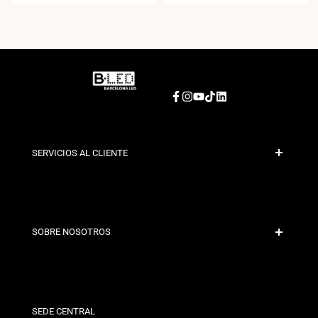
Facebook
Instagram
YouTube
TikTok
LinkedIn
SERVICIOS AL CLIENTE
Pago Seguro
Políticas de Envío
Contacto
SOBRE NOSOTROS
Condiciones de Descuento
Políticas de Cambios y Devoluciones
¿Quiénes somos?
Términos y Condiciones
Para Profesionales
Política de Privacidad
Nuestras Tiendas
SEDE CENTRAL