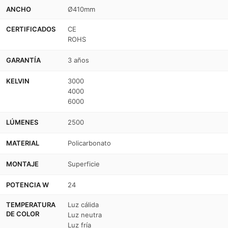
-
-
ANCHO
Ø410mm
Color
Color
CERTIFICADOS
CE
ROHS
madera
madera
Ø40cm
Ø40cm
GARANTÍA
3 años
KELVIN
3000
4000
6000
LÚMENES
2500
MATERIAL
Policarbonato
MONTAJE
Superficie
POTENCIA W
24
TEMPERATURA
Luz cálida
DE COLOR
Luz neutra
Luz fría