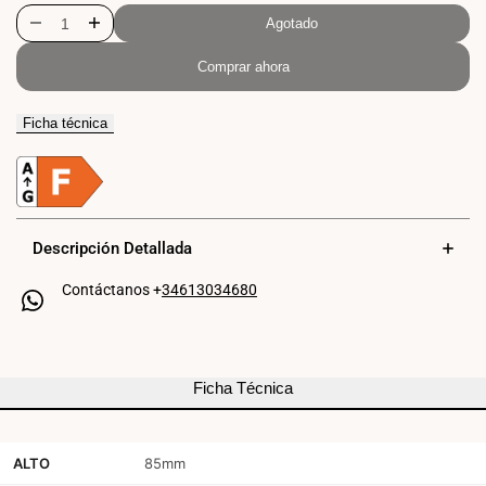
Agotado
Disminuir
Aumentar
Comprar ahora
cantidad
cantidad
para
para
Ficha técnica
Plafón
Plafón
de
de
techo
techo
Descripción Detallada
LED
LED
CCT
CCT
Contáctanos +
34613034680
-
-
24W
24W
Ficha Técnica
-
-
Efecto
Efecto
ALTO
85mm
lateral
lateral