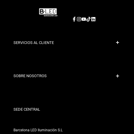
Facebook
Instagram
YouTube
TikTok
LinkedIn
SERVICIOS AL CLIENTE
Pago Seguro
Políticas de Envío
Contacto
SOBRE NOSOTROS
Condiciones de Descuento
Políticas de Cambios y Devoluciones
¿Quiénes somos?
Términos y Condiciones
Para Profesionales
Política de Privacidad
Nuestras Tiendas
SEDE CENTRAL
Barcelona LED Iluminación S.L