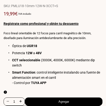
SKU:
PMLU18-10mm-12W-N-3CCT+S
Precio
19,99€
PRECIO
POR
/
IVA incluido
POR
de
UNIDAD
venta
Regístrate como profesional y obtén tu descuento
Foco lineal orientable de 12 focos para carril magnético de 10mm,
diseñado para iluminación antideslumbrante de alta precisión.
Óptica de
UGR18
Potencia
12W
a
48V
CCT seleccionable
(3000K, 4000K, 6000K) mediante dip
switch
Smart Function
: control inteligente instalando una fuente de
alimentación smart en el carril
- Control por
TUYA APP
Agregar
Disminuir
Aumentar