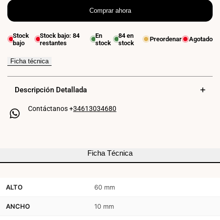
Comprar ahora
cantidad
cantidad
para
para
Stock
Stock bajo:
84
En
84
en
Preordenar
Agotado
bajo
restantes
stock
stock
Foco
Foco
lineal
lineal
Ficha técnica
orientable
orientable
Descripción Detallada
para
para
Contáctanos +
34613034680
carril
carril
magnético
magnético
-
-
Ficha Técnica
12W
12W
-
-
ALTO
60 mm
10mm
10mm
ANCHO
10 mm
-
-