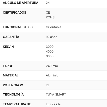
CCT
CCT
ÁNGULO DE APERTURA
24
+
+
CERTIFICADOS
CE
ROHS
SMART
SMART
-
-
FUNCIONALIDADES
Orientable
UGR18
UGR18
GARANTÍA
10 años
-
-
KELVIN
3000
48V
48V
4000
6000
LARGO
240 mm
MATERIAL
Aluminio
POTENCIA W
12
TECNOLOGÍA
TUYA SMART
TEMPERATURA DE
Luz cálida