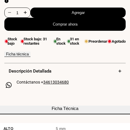
cálido
4000K
2700K
Agregar
Disminuir
Aumentar
Comprar ahora
cantidad
cantidad
para
para
Stock
Stock bajo:
31
En
31
en
Preordenar
Agotado
bajo
restantes
stock
stock
Neon
Neon
LED
LED
Ficha técnica
flexible
flexible
Descripción Detallada
para
para
Contáctanos +
34613034680
carril
carril
magnético
magnético
-
-
Ficha Técnica
5mm
5mm
-
-
ALTO
5 mm