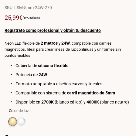
SKU:
LSM-5mm-24W-270
Precio
25,99€
PRECIO
POR
/
IVA incluido
POR
de
UNIDAD
venta
Regístrate como profesional y obtén tu descuento
2 metros
24W
Neón LED flexible de
y
, compatible con carriles
magnéticos. Ideal para crear líneas de luz continuas y uniformes sin
puntos visibles.
Cubierta de
silicona flexible
Potencia de
24W
Formato adaptable a diseños curvos y lineales
Compatible con sistema de
carril magnético de 5mm
Disponible en
2700K
(blanco cálido) y
4000K
(blanco neutro)
Color de luz:
Variante
Blanco
Variante
Blanco
agotada
extra
agotada
neutro