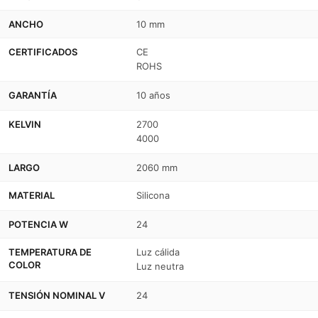
24W
24W
ANCHO
10 mm
-
-
24V
24V
CERTIFICADOS
CE
ROHS
-
-
GARANTÍA
10 años
2
2
metros
metros
KELVIN
2700
4000
LARGO
2060 mm
MATERIAL
Silicona
POTENCIA W
24
TEMPERATURA DE
Luz cálida
COLOR
Luz neutra
TENSIÓN NOMINAL V
24