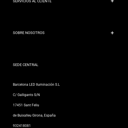
SERVICIOS AL CLIENTE
Pago Seguro
Políticas de Envío
Contacto
SOBRE NOSOTROS
Condiciones de Descuento
Políticas de Cambios y Devoluciones
¿Quiénes somos?
Términos y Condiciones
Para Profesionales
Política de Privacidad
Nuestras Tiendas
SEDE CENTRAL
Barcelona LED Iluminación S.L
C/ Galligants S/N
17451 Sant Feliu
de Buixalleu Girona, España
932418081