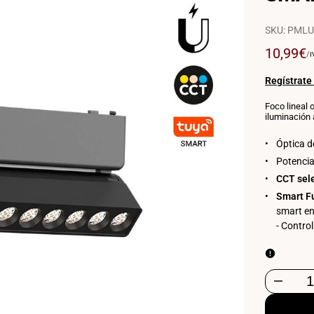
SKU:
PMLU
Precio
10,99€
P
/
I
P
de
U
venta
Regístrate
Foco lineal 
iluminación 
Óptica 
Potenci
CCT sel
Smart F
smart en 
- Contro
Disminuir
cantidad