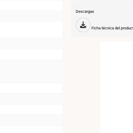
+
Descargas
SMART
-
Ficha técnica del produc
UGR18
-
48V