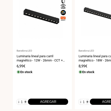
Proveedor:
Proveedor:
Barcelona LED
Barcelona LED
Luminaria lineal para carril
Luminaria lineal para ca
magnético - 12W - 26mm - CCT +
magnético - 18W - 26m
SMART - UGR18 - 48V
SMART - UGR18 - 48V
Precio
6,99€
Precio
8,99€
de
de
En stock
En stock
venta
venta
-
+
-
+
AGREGAR
AGR