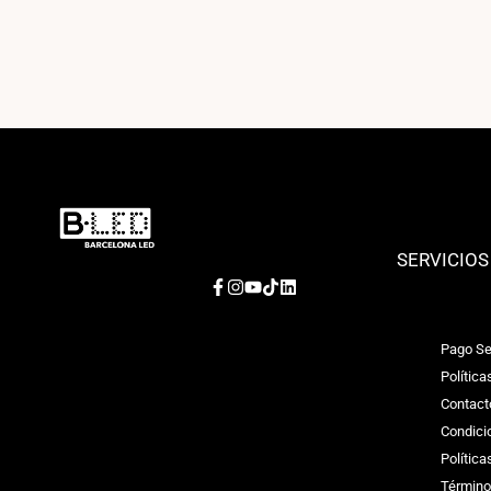
SERVICIOS
Facebook
Instagram
YouTube
TikTok
LinkedIn
Pago Se
Política
Contact
Condici
Polític
Término