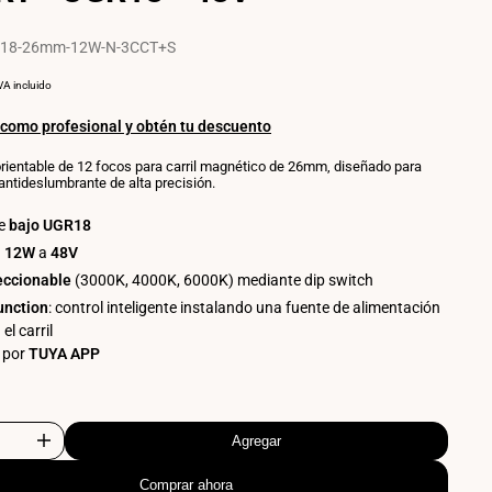
+
+
SMART
SM
-
-
18-26mm-12W-N-3CCT+S
UGR18
UGR
-
-
RECIO
POR
VA incluido
48V
48V
OR
NIDAD
 como profesional y obtén tu descuento
orientable de 12 focos para carril magnético de 26mm, diseñado para
antideslumbrante de alta precisión.
de
bajo UGR18
a
12W
a
48V
eccionable
(3000K, 4000K, 6000K) mediante dip switch
unction
: control inteligente instalando una fuente de alimentación
el carril
l por
TUYA APP
Agregar
Aumentar
Comprar ahora
cantidad