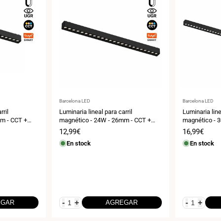
Proveedor:
Proveedor:
Barcelona LED
Barcelona LED
rril
Luminaria lineal para carril
Luminaria line
m - CCT +
magnético - 24W - 26mm - CCT +
magnético - 
SMART - UGR18 - 48V
SMART - UGR1
Precio
12,99€
Precio
16,99€
de
de
En stock
En stock
venta
venta
-
+
-
+
EGAR
AGREGAR