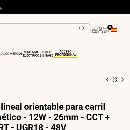
4h
0
Geolocation
ACCESO
MATERIAL
DIGITAL
IAL
COMERCIAL
PROFESIONAL
ELÉCTRICO
SIGNAGE
Foco
Volver
Foc
lineal
a
line
orientable
NUEVO
orie
para
par
carril
carri
magnético
mag
lineal orientable para carril
-
-
18W
6W
-
-
ético - 12W - 26mm - CCT +
26mm
10
-
-
T - UGR18 - 48V
CCT
CC