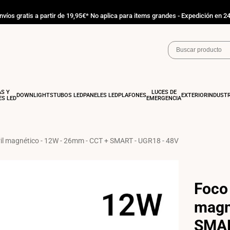
nvíos gratis a partir de 19,95€* No aplica para items grandes - Expedición en 2
AS Y
LUCES DE
DOWNLIGHTS
TUBOS LED
PANELES LED
PLAFONES
EXTERIOR
INDUSTR
S LED
EMERGENCIA
rril magnético - 12W - 26mm - CCT + SMART - UGR18 - 48V
Foco 
magn
SMAR