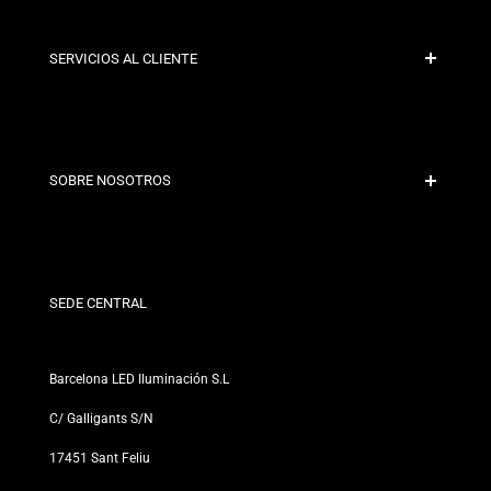
SERVICIOS AL CLIENTE
Pago Seguro
Políticas de Envío
Contacto
SOBRE NOSOTROS
Condiciones de Descuento
Políticas de Cambios y Devoluciones
¿Quiénes somos?
Términos y Condiciones
Para Profesionales
Política de Privacidad
Nuestras Tiendas
SEDE CENTRAL
Barcelona LED Iluminación S.L
C/ Galligants S/N
17451 Sant Feliu