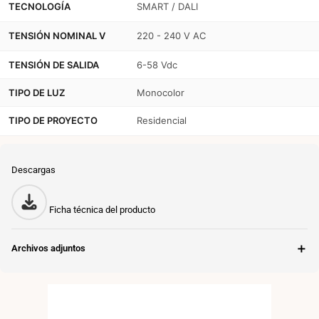
TECNOLOGÍA
SMART / DALI
250-
250-
700mA
700mA
TENSIÓN NOMINAL V
220 - 240 V AC
-
-
TENSIÓN DE SALIDA
6-58 Vdc
25W
25W
TIPO DE LUZ
Monocolor
TIPO DE PROYECTO
Residencial
Descargas
Ficha técnica del producto
＋
Archivos adjuntos