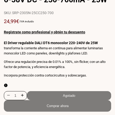
SKU:
SRP-2305N-25CC250-700
Precio
24,99€
PRECIO
POR
/
IVA incluido
POR
de
UNIDAD
venta
Regístrate como profesional y obtén tu descuento
El Driver regulable DALI DT6 monocolor 220-240V de 25W
transforma la corriente alterna en continua para alimentar luminarias
monocolor LED como paneles, downlights y plafones LED.
Ofrece una regulación precisa de 0.01% a 100%, sin flicker, con un alto
factor de potencia, y eficiencia energética.
Incorpora protección contra cortocircuitos y sobrecargas.
Agotado
Disminuir
Aumentar
Comprar ahora
cantidad
cantidad