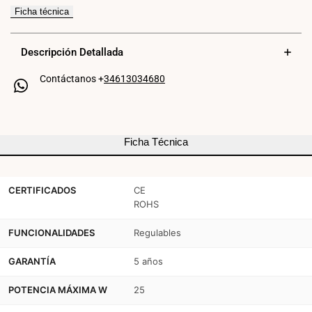
para
para
Ficha técnica
Driver
Driver
regulable
regulable
Descripción Detallada
DALI
DALI
Contáctanos +
34613034680
DT6
DT6
monocolor
monocolor
220-
220-
Ficha Técnica
240V
240V
-
-
CERTIFICADOS
CE
ROHS
Salida
Salida
6-
6-
FUNCIONALIDADES
Regulables
58V
58V
GARANTÍA
5 años
DC
DC
POTENCIA MÁXIMA W
25
-
-