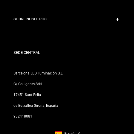
Pago Seguro
Políticas de Envío
Contacto
SOBRE NOSOTROS
Condiciones de Descuento
Políticas de Cambios y Devoluciones
¿Quiénes somos?
Términos y Condiciones
Para Profesionales
Política de Privacidad
Nuestras Tiendas
SEDE CENTRAL
Barcelona LED Iluminación S.L
C/ Galligants S/N
17451 Sant Feliu
de Buixalleu Girona, España
932418081
España
€