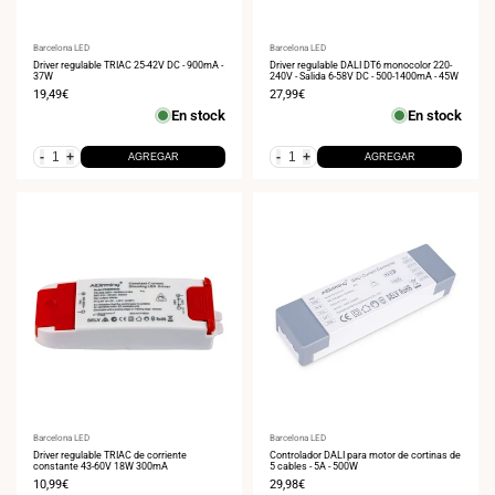
Proveedor:
Barcelona LED
Proveedor:
Barcelona LED
Driver regulable TRIAC 25-42V DC - 900mA -
Driver regulable DALI DT6 monocolor 220-
37W
240V - Salida 6-58V DC - 500-1400mA - 45W
Precio
19,49€
Precio
27,99€
de
de
En stock
En stock
venta
venta
-
+
-
+
AGREGAR
AGREGAR
Proveedor:
Barcelona LED
Proveedor:
Barcelona LED
Driver regulable TRIAC de corriente
Controlador DALI para motor de cortinas de
constante 43-60V 18W 300mA
5 cables - 5A - 500W
Precio
10,99€
Precio
29,98€