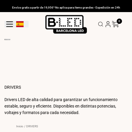
Ir
al
Envíos gratis a partir de 19,95€* No aplica para items grandes - Expedición en 24h
contenido
0
Geolocation Button: España
DRIVERS
Drivers LED de alta calidad para garantizar un funcionamiento
estable, seguro y eficiente. Disponibles en distintas potencias,
voltajes y formatos para cada necesidad.
Inicio
/
DRIVERS