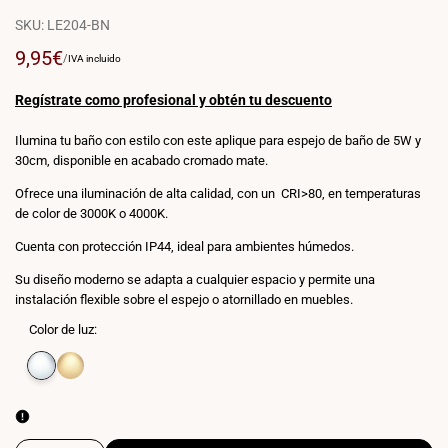
SKU:
LE204-BN
Precio
9,95€
PRECIO
POR
/
IVA incluido
POR
de
UNIDAD
venta
Regístrate como profesional y obtén tu descuento
Ilumina tu baño con estilo con este aplique para espejo de baño de 5W y
30cm, disponible en acabado cromado mate.
Ofrece una iluminación de alta calidad, con un CRI>80, en temperaturas
de color de 3000K o 4000K.
Cuenta con protección IP44, ideal para ambientes húmedos.
Su diseño moderno se adapta a cualquier espacio y permite una
instalación flexible sobre el espejo o atornillado en muebles.
Color de luz:
Variante
Blanco
Variante
Blanco
agotada
neutro
agotada
cálido
4000K
3000K