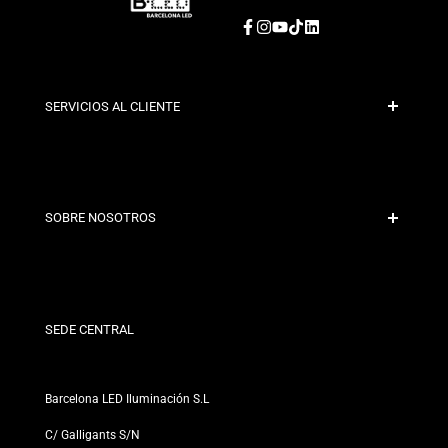
Facebook
Instagram
YouTube
TikTok
LinkedIn
SERVICIOS AL CLIENTE
Pago Seguro
Políticas de Envío
Contacto
SOBRE NOSOTROS
Condiciones de Descuento
Políticas de Cambios y Devoluciones
¿Quiénes somos?
Términos y Condiciones
Para Profesionales
Política de Privacidad
Nuestras Tiendas
SEDE CENTRAL
Barcelona LED Iluminación S.L
C/ Galligants S/N