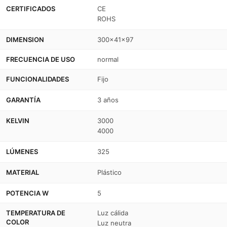
mueble
mueble
CERTIFICADOS
CE
-
-
ROHS
30cm
30cm
DIMENSION
300x41x97
FRECUENCIA DE USO
normal
FUNCIONALIDADES
Fijo
GARANTÍA
3 años
KELVIN
3000
4000
LÚMENES
325
MATERIAL
Plástico
POTENCIA W
5
TEMPERATURA DE
Luz cálida
COLOR
Luz neutra