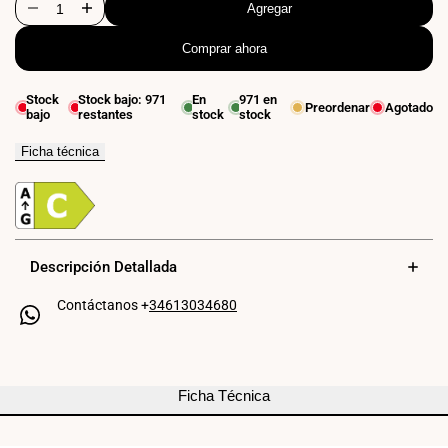
Agregar
Disminuir
Aumentar
Comprar ahora
cantidad
cantidad
para
para
Stock
Stock bajo:
971
En
971
en
Preordenar
Agotado
bajo
restantes
stock
stock
Aplique
Aplique
de
de
Ficha técnica
baño
baño
para
para
espejo
espejo
Descripción Detallada
5W
5W
Contáctanos +
34613034680
-
-
Fijación
Fijación
espejo
espejo
Ficha Técnica
y
y