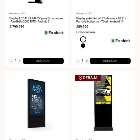
Proveedor:
Barcelona LED
Proveedor:
Barcelona LED
Display LCD FULL HD 55" para Escaparates
Display publicitario LCD de mesa 10.1'' -
- Alto Brillo 2500 NITS - Android 9
Pantalla horizontal - Táctil - Android 11
Precio
2.799,95€
Precio
289,99€
de
de
En stock
Color carcasa
venta
venta
Blanco
En stock
Negro
-
+
-
+
AGREGAR
AGREGAR
REBAJA