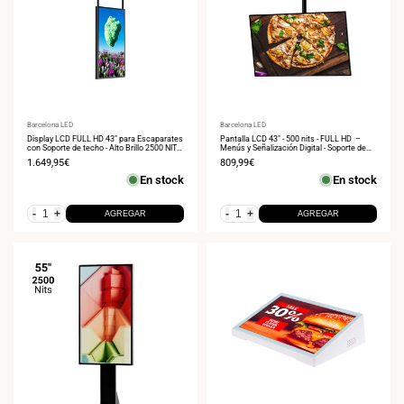
Proveedor:
Barcelona LED
Proveedor:
Barcelona LED
Display LCD FULL HD 43" para Escaparates
Pantalla LCD 43" - 500 nits - FULL HD –
con Soporte de techo - Alto Brillo 2500 NITS
Menús y Señalización Digital - Soporte de
- Android
techo
Precio
1.649,95€
Precio
809,99€
de
de
En stock
En stock
venta
venta
-
+
-
+
AGREGAR
AGREGAR