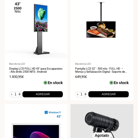
Proveedor:
Barcelona LED
Proveedor:
Barcelona LED
Display LCD FULL HD 43" para Escaparates
Pantalla LCD 32" - 500 nits - FULL HD –
- Alto Brillo 2500 NITS - Android
Menús y Señalización Digital - Soporte de
techo
Precio
1.830,95€
Precio
649,95€
de
de
En stock
En stock
venta
venta
-
+
-
+
AGREGAR
AGREGAR
Agotado