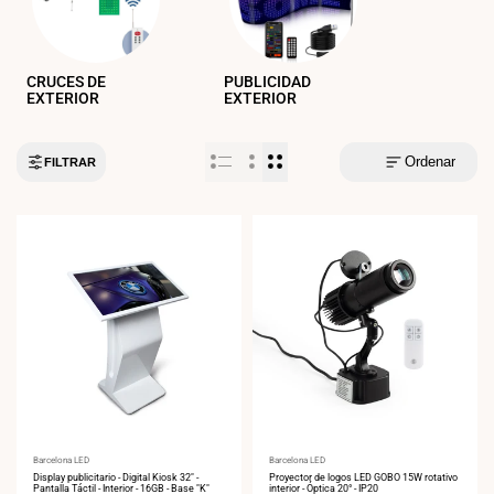
CRUCES DE
PUBLICIDAD
EXTERIOR
EXTERIOR
Ordenar
FILTRAR
Proveedor:
Barcelona LED
Proveedor:
Barcelona LED
Display publicitario - Digital Kiosk 32" -
Proyector de logos LED GOBO 15W rotativo
Pantalla Táctil - Interior - 16GB - Base "K"
interior - Óptica 20° - IP20