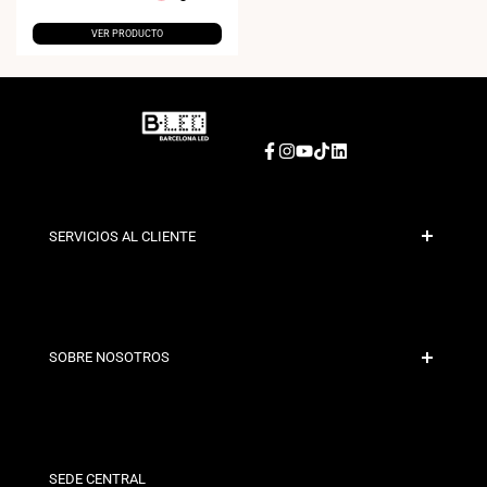
VER PRODUCTO
Facebook
Instagram
YouTube
TikTok
LinkedIn
SERVICIOS AL CLIENTE
Pago Seguro
Políticas de Envío
Contacto
SOBRE NOSOTROS
Condiciones de Descuento
Políticas de Cambios y Devoluciones
¿Quiénes somos?
Términos y Condiciones
Para Profesionales
Política de Privacidad
Nuestras Tiendas
SEDE CENTRAL