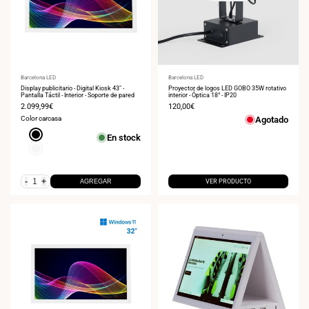
Proveedor:
Barcelona LED
Proveedor:
Barcelona LED
Display publicitario - Digital Kiosk 43" -
Proyector de logos LED GOBO 35W rotativo
Pantalla Táctil - Interior - Soporte de pared
interior - Óptica 18° - IP20
Precio
2.099,99€
Precio
120,00€
de
de
Color carcasa
Agotado
venta
venta
Negro
En stock
Blanco
-
+
AGREGAR
VER PRODUCTO