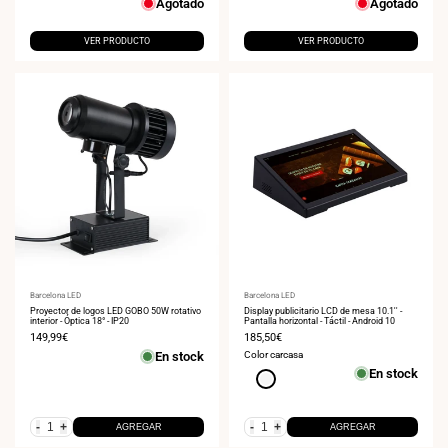
Agotado
Agotado
venta
venta
VER PRODUCTO
VER PRODUCTO
Proveedor:
Barcelona LED
Proveedor:
Barcelona LED
Proyector de logos LED GOBO 50W rotativo
Display publicitario LCD de mesa 10.1'' -
interior - Óptica 18° - IP20
Pantalla horizontal - Táctil - Android 10
Precio
149,99€
Precio
185,50€
de
de
En stock
Color carcasa
venta
venta
En stock
Blanco
-
+
-
+
AGREGAR
AGREGAR