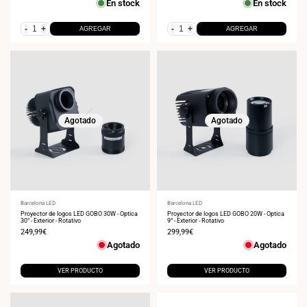
En stock
En stock
venta
venta
-
+
-
+
AGREGAR
AGREGAR
Agotado
Agotado
Proveedor:
Barcelona LED
Proveedor:
Barcelona LED
Proyector de logos LED GOBO 30W - Óptica
Proyector de logos LED GOBO 20W - Óptica
30° - Exterior - Rotativo
9° - Exterior - Rotativo
Precio
249,99€
Precio
299,99€
de
de
Agotado
Agotado
venta
venta
VER PRODUCTO
VER PRODUCTO