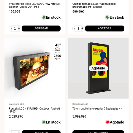
Proveedor:
Proveedor:
Proyector de logos LED GOBO 40W rotativo
Cruz de farmacia LED RGB multicolor
exterior - Óptica 20° - IP65
programable P6 - Exterior
Precio
199,99€
Precio
999,99€
de
de
En stock
En stock
venta
venta
-
+
-
+
AGREGAR
AGREGAR
Agotado
Proveedor:
Barcelona LED
Proveedor:
Barcelona LED
Pantalla LCD 43" Full HD - Outdoor - Android
Tótem publicitario exterior 55 pulgadas 4K
- IP65
Precio
2.529,99€
Precio
3.999,99€
de
de
En stock
Agotado
venta
venta