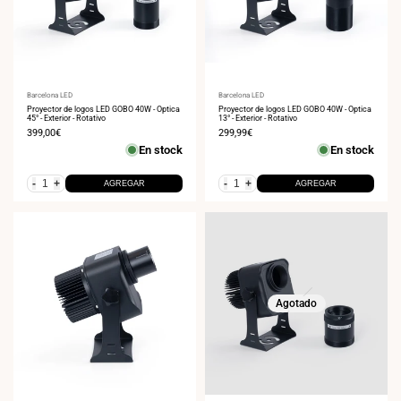
Proveedor:
Barcelona LED
Proveedor:
Barcelona LED
Proyector de logos LED GOBO 40W - Óptica
Proyector de logos LED GOBO 40W - Óptica
45° - Exterior - Rotativo
13° - Exterior - Rotativo
Precio
399,00€
Precio
299,99€
de
de
En stock
En stock
venta
venta
-
+
-
+
AGREGAR
AGREGAR
Agotado