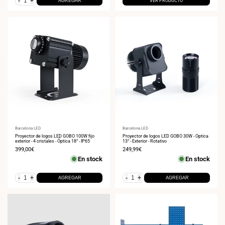
-
+
AGREGAR
VER PRODUCTO
Proveedor:
Barcelona LED
Proveedor:
Barcelona LED
Proyector de logos LED GOBO 100W fijo
Proyector de logos LED GOBO 30W - Óptica
exterior - 4 cristales - Óptica 18° - IP65
13° - Exterior - Rotativo
Precio
399,00€
Precio
249,99€
de
de
En stock
En stock
venta
venta
-
+
-
+
AGREGAR
AGREGAR