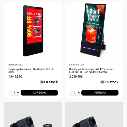
Proveedor:
Barcelona LED
Proveedor:
Barcelona LED
Display publicitario LED exterior P3 - Full
Display publicitario portátil 43'' exterior -
color
LCD full HD - Con ruedas y batería
Precio
4.949,99€
Precio
3.099,49€
de
de
En stock
En stock
venta
venta
-
+
-
+
AGREGAR
AGREGAR