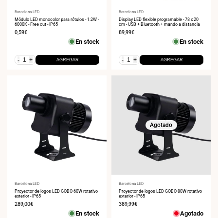
Proveedor:
Barcelona LED
Proveedor:
Barcelona LED
Módulo LED monocolor para rótulos - 1.2W -
Display LED flexible programable - 78 x 20
6000K - Free cut - IP65
cm - USB + Bluetooth + mando a distancia
Precio
0,59€
Precio
89,99€
de
de
En stock
En stock
venta
venta
-
+
-
+
AGREGAR
AGREGAR
Agotado
Proveedor:
Barcelona LED
Proveedor:
Barcelona LED
Proyector de logos LED GOBO 60W rotativo
Proyector de logos LED GOBO 80W rotativo
exterior - IP65
exterior - IP65
Precio
289,00€
Precio
389,99€
de
de
En stock
Agotado
venta
venta