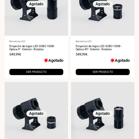
Agotado
Agotado
Proveedor:
Barcelona LED
Proveedor:
Barcelona LED
Proyector de logos LED GOBO 100W -
Proyector de logos LED GOBO 100W -
Óptica 9° - Exterior - Rotativo
Óptica 45° - Exterior - Rotativo
Precio
549,99€
Precio
549,99€
de
de
Agotado
Agotado
venta
venta
VER PRODUCTO
VER PRODUCTO
Agotado
Agotado