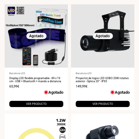
Agotado
Agotado
Proveedor:
Barcelona LED
Proveedor:
Barcelona LED
Display LED flexible programable - 89 x 19
Proyector de logos LED GOBO 20W rotativo
cm - USB + Bluetooth + mando a distancia
exterior - Óptica 20° - IP65
Precio
65,99€
Precio
149,99€
de
de
Agotado
Agotado
venta
venta
VER PRODUCTO
VER PRODUCTO