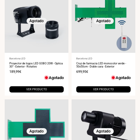
Agotado
Agotado
Proveedor:
Barcelona LED
Proveedor:
Barcelona LED
Proyector de logos LED GOBO 20W - Óptica
Cruz de farmacia LED monocolor verde -
30° - Exterior - Rotativo
50x50cm - Doble cara - Exterior
Precio
189,99€
Precio
699,95€
de
de
Agotado
Agotado
venta
venta
VER PRODUCTO
VER PRODUCTO
Agotado
Agotado