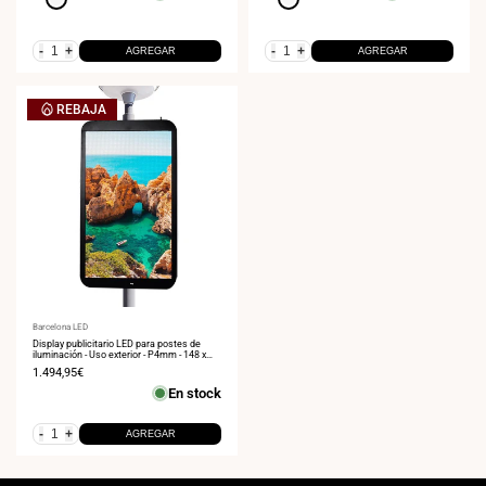
-
+
-
+
AGREGAR
AGREGAR
REBAJA
Proveedor:
Barcelona LED
Display publicitario LED para postes de
iluminación - Uso exterior - P4mm - 148 x
86,5cm
Precio
1.494,95€
de
En stock
venta
-
+
AGREGAR