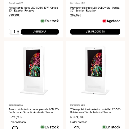
Proveedor:
Barcelona LED
Proveedor:
Barcelona LED
Proyector de logos LED GOBO 40W - Óptica
Proyector de logos LED GOBO 40W - Óptica
25° - Exterior - Rotativo
30° - Exterior - Rotativo
Precio
299,99€
Precio
299,99€
de
de
En stock
Agotado
venta
venta
-
+
AGREGAR
VER PRODUCTO
Proveedor:
Barcelona LED
Proveedor:
Barcelona LED
Tótem publicitario exterior pantalla LCD 55"-
Tótem publicitario exterior pantalla LCD 55"-
Doble cara - No táctil - Android - Blanco
Doble cara - Táctil - Android- Blanco
Precio
6.299,99€
Precio
6.399,00€
de
de
Color carcasa
Color carcasa
venta
venta
En stock
En stock
Blanco
Blanco