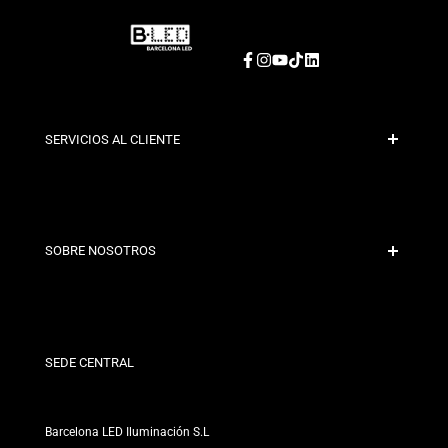
Facebook
Instagram
YouTube
TikTok
LinkedIn
SERVICIOS AL CLIENTE
Pago Seguro
Políticas de Envío
Contacto
SOBRE NOSOTROS
Condiciones de Descuento
Políticas de Cambios y Devoluciones
¿Quiénes somos?
Términos y Condiciones
Para Profesionales
Política de Privacidad
Nuestras Tiendas
SEDE CENTRAL
Barcelona LED Iluminación S.L