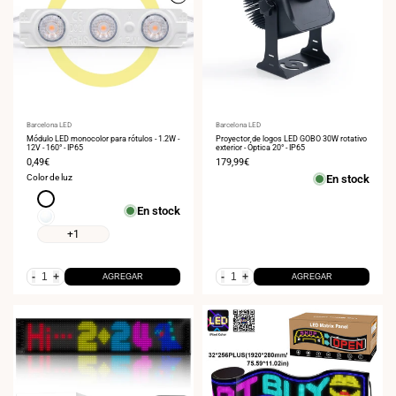
Proveedor:
Barcelona LED
Proveedor:
Barcelona LED
Módulo LED monocolor para rótulos - 1.2W -
Proyector de logos LED GOBO 30W rotativo
12V - 160° - IP65
exterior - Óptica 20° - IP65
Precio
0,49€
Precio
179,99€
de
de
Color de luz
En stock
venta
venta
Blanco
En stock
frío
Blanco
13000K
neutro
+1
4000K
-
+
-
+
AGREGAR
AGREGAR