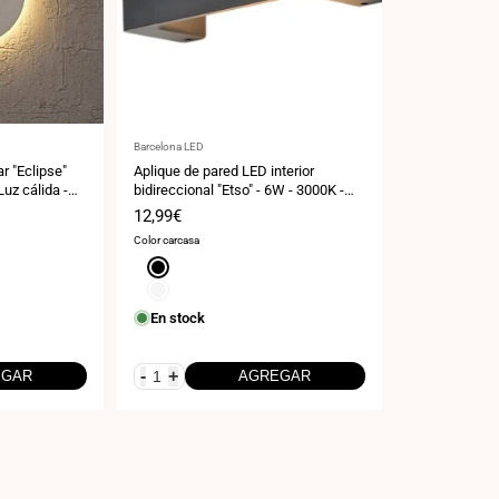
Proveedor:
Barcelona LED
ar "Eclipse"
Aplique de pared LED interior
uz cálida -
bidireccional "Etso" - 6W - 3000K -
30cm
Precio
12,99€
de
Color carcasa
venta
Negro
Blanco
En stock
-
+
EGAR
AGREGAR