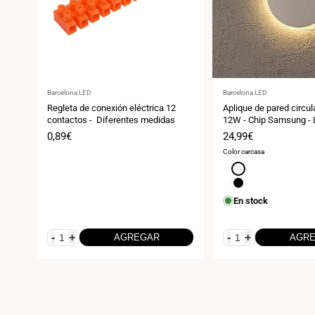
Proveedor:
Proveedor:
Barcelona LED
Barcelona LED
Regleta de conexión eléctrica 12
Aplique de pared circul
contactos - Diferentes medidas
12W - Chip Samsung - L
IP44 - Ø 25cm
Precio
0,89€
Precio
24,99€
de
de
Color carcasa
venta
venta
Blanco
Negro
En stock
-
+
-
+
AGREGAR
AGR