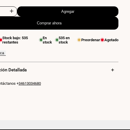
Agregar
Aumentar
Comprar ahora
cantidad
para
Stock bajo:
535
En
535
en
Preordenar
Agotado
restantes
stock
stock
Aplique
de
ica
pared
ción Detallada
"KURTIN"
6W
ntáctanos +
34613034680
apertura
de
luz
regulable