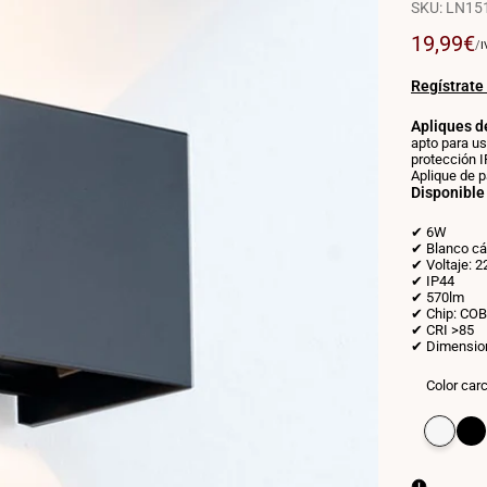
SKU:
LN15
Precio
19,99€
P
/
I
P
de
U
venta
Regístrate
Apliques d
apto para us
protección I
Aplique de p
Disponible 
✔ 6W
✔ Blanco cá
✔ Voltaje: 
✔ IP44
✔ 570lm
✔ Chip: COB
✔ CRI >85
✔ Dimensio
Color car
Variante
Blanco
Vari
Negr
agotada
agot