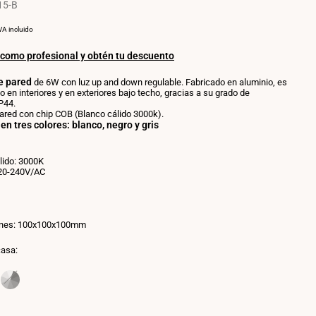
16W
15-B
-
CCT
RECIO
POR
VA incluido
OR
NIDAD
 como profesional y obtén tu descuento
e pared
de 6W con luz up and down regulable. Fabricado en aluminio, es
o en interiores y en exteriores bajo techo, gracias a su grado de
P44.
ared con chip COB (Blanco cálido 3000k).
en tres colores: blanco, negro y gris
lido: 3000K
220-240V/AC
nes: 100x100x100mm
casa:
ante
o
Variante
Gris
ada
agotada