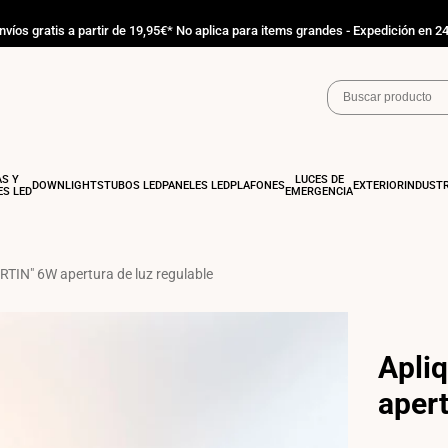
nvíos gratis a partir de 19,95€* No aplica para items grandes - Expedición en 2
AS Y
LUCES DE
DOWNLIGHTS
TUBOS LED
PANELES LED
PLAFONES
EXTERIOR
INDUSTR
S LED
EMERGENCIA
RTIN" 6W apertura de luz regulable
Apli
apert