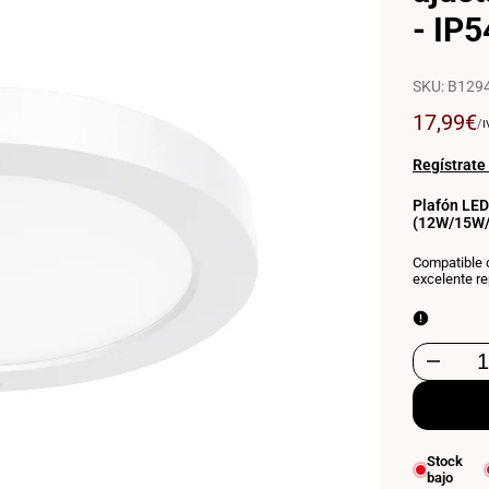
- IP5
SKU:
B1294
Precio
17,99€
P
/
I
P
de
U
venta
Regístrate
Plafón LED
(12W/15W/1
Compatible c
excelente r
Disminuir
cantidad
para
Stock
bajo
Plafón