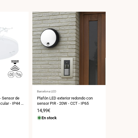
Proveedor:
Barcelona LED
- Sensor de
Plafón LED exterior redondo con
ular - IP44 -
sensor PIR - 20W - CCT - IP65
Precio
14,99€
de
En stock
venta