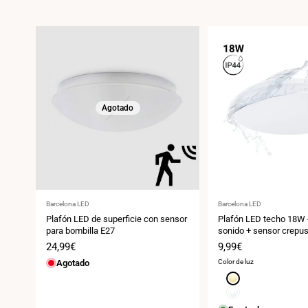
Agotado
Proveedor:
Proveedor:
Barcelona LED
Barcelona LED
Plafón LED de superficie con sensor
Plafón LED techo 18W 
para bombilla E27
sonido + sensor crepusc
Ø26 cm
Precio
24,99€
Precio
9,99€
de
de
Agotado
Color de luz
venta
venta
Blanco
cálido
Blanco
3000K
neutro