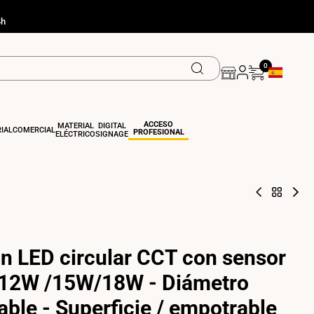
4h
0
Geolocation
ACCESO
MATERIAL
DIGITAL
IAL
COMERCIAL
PROFESIONAL
ELÉCTRICO
SIGNAGE
Plafón
Volver
Pla
LED
a
LED
de
PLAFO
tec
superficie
LED
18
con
-
sensor
Sen
ón LED circular CCT con sensor
para
de
bombilla
son
E27
+
-12W /15W/18W - Diámetro
sen
cre
able - Superficie / empotrable
-