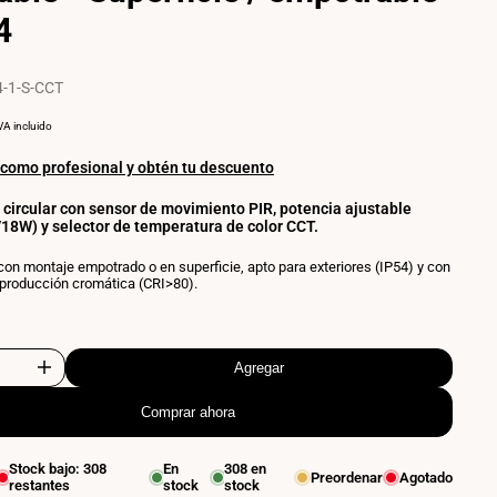
IP4
4
-
Ø26
cm
-1-S-CCT
RECIO
POR
VA incluido
OR
NIDAD
 como profesional y obtén tu descuento
 circular con sensor de movimiento PIR, potencia ajustable
8W) y selector de temperatura de color CCT.
on montaje empotrado o en superficie, apto para exteriores (IP54) y con
eproducción cromática (CRI>80).
Agregar
Aumentar
Comprar ahora
cantidad
para
Stock bajo:
308
En
308
en
Preordenar
Agotado
restantes
stock
stock
Plafón