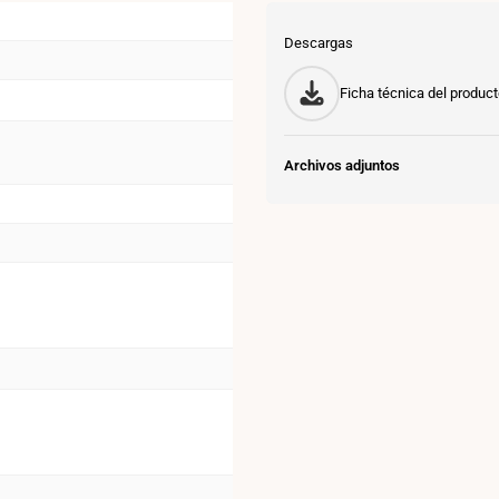
/
Descargas
empotrabl
-
Ficha técnica del produc
IP54
Archivos adjuntos