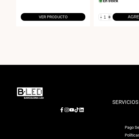
En stock
4000K
-
+
VER PRODUCTO
AGR
SERVICIOS
Facebook
Instagram
YouTube
TikTok
LinkedIn
Pago Se
Política