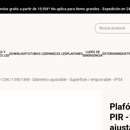
nvíos gratis a partir de 19,95€* No aplica para items grandes - Expedición en 2
AS Y
LUCES DE
DOWNLIGHTS
TUBOS LED
PANELES LED
PLAFONES
EXTERIOR
INDUSTR
S LED
EMERGENCIA
-12W /15W/18W - Diámetro ajustable - Superficie / empotrable - IP54
Plaf
PIR 
ajust