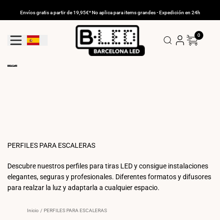
Ir
al
Envíos gratis a partir de 19,95€* No aplica para items grandes - Expedición en 24h
contenido
0
Geolocation Button: España
PERFILES PARA ESCALERAS
Descubre nuestros perfiles para tiras LED y consigue instalaciones
elegantes, seguras y profesionales. Diferentes formatos y difusores
para realzar la luz y adaptarla a cualquier espacio.
Inicio
/
PERFILES PARA ESCALERAS