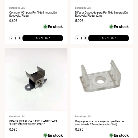
Proveedor:
Barcelona LED
Proveedor:
Barcelona LED
Conector 90º para Perfil de Integración
Difusor Glaseado para Perfil de Integración
Escayola/Pladur
Escayola/Pladur (2m)
Precio
0,69€
Precio
5,99€
de
de
En stock
En stock
venta
venta
-
+
-
+
AGREGAR
AGREGAR
Proveedor:
Barcelona LED
Proveedor:
Barcelona LED
GRAPA METALICA BASCULANTE PARA
Grapa plástica para sujeción perfiles de
SUJECIÓN PERFILES 17X8-15
aluminio de 17mm de ancho (1ud)
Precio
0,69€
Precio
0,29€
de
de
En stock
En stock
venta
venta