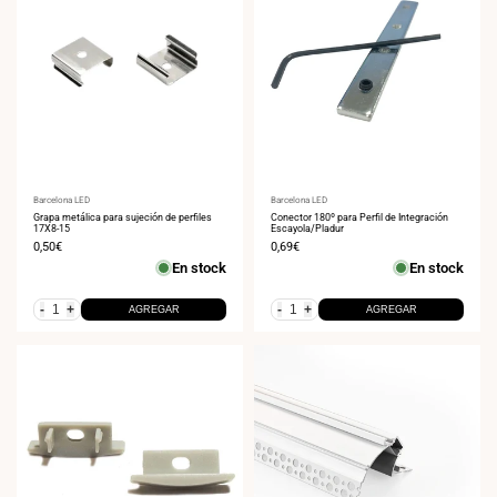
Proveedor:
Barcelona LED
Proveedor:
Barcelona LED
Grapa metálica para sujeción de perfiles
Conector 180º para Perfil de Integración
17X8-15
Escayola/Pladur
Precio
0,50€
Precio
0,69€
de
de
En stock
En stock
venta
venta
-
+
-
+
AGREGAR
AGREGAR