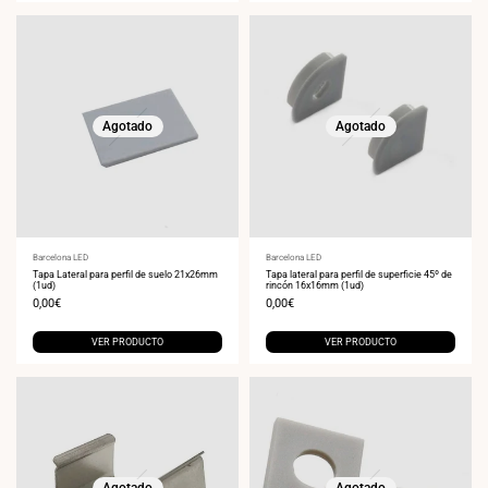
Agotado
Agotado
Proveedor:
Barcelona LED
Proveedor:
Barcelona LED
Tapa Lateral para perfil de suelo 21x26mm
Tapa lateral para perfil de superficie 45º de
(1ud)
rincón 16x16mm (1ud)
Precio
0,00€
Precio
0,00€
de
de
venta
venta
VER PRODUCTO
VER PRODUCTO