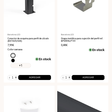
Proveedor:
Barcelona LED
Proveedor:
Barcelona LED
Conector de esquina para perfil de zócalo
Grapa metálica para sujeción del perfil ref.
(BXT-635/636)
BPERFALP191
Precio
7,99€
Precio
0,48€
de
de
Color carcasa
En stock
venta
venta
Plata
En stock
Negro
+1
-
+
-
+
AGREGAR
AGREGAR