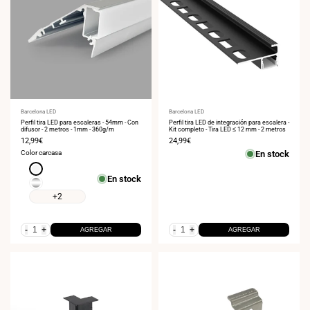
Proveedor:
Barcelona LED
Proveedor:
Barcelona LED
Perfil tira LED para escaleras - 54mm - Con
Perfil tira LED de integración para escalera -
difusor - 2 metros - 1mm - 360g/m
Kit completo - Tira LED ≤ 12 mm - 2 metros
Precio
12,99€
Precio
24,99€
de
de
Color carcasa
En stock
venta
venta
Blanco
En stock
Plata
+2
-
+
-
+
AGREGAR
AGREGAR