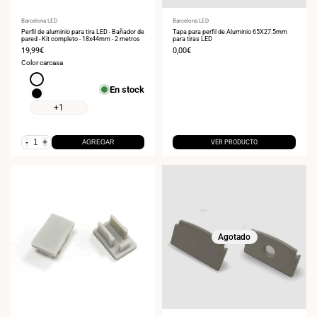
Proveedor:
Barcelona LED
Proveedor:
Barcelona LED
Perfil de aluminio para tira LED - Bañador de
Tapa para perfil de Aluminio 65X27.5mm
pared - Kit completo - 18x44mm - 2 metros
para tiras LED
Precio
19,99€
Precio
0,00€
de
de
Color carcasa
venta
venta
Blanco
En stock
Negro
+1
-
+
AGREGAR
VER PRODUCTO
Agotado