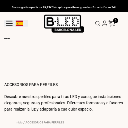
Ir
al
Envíos gratis a partir de 19,95€* No aplica para items grandes - Expedición en 24h
contenido
0
Geolocation Button: España
ACCESORIOS PARA PERFILES
Descubre nuestros perfiles para tiras LED y consigue instalaciones
elegantes, seguras y profesionales. Diferentes formatos y difusores
para realzar la luz y adaptarla a cualquier espacio.
Inicio
/
ACCESORIOS PARA PERFILES