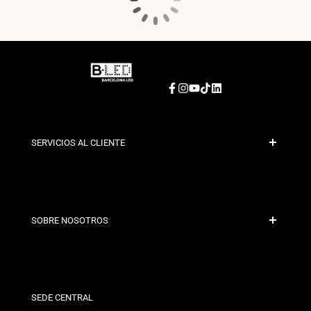
Facebook
Instagram
YouTube
TikTok
LinkedIn
SERVICIOS AL CLIENTE
Pago Seguro
Políticas de Envío
Contacto
SOBRE NOSOTROS
Condiciones de Descuento
Políticas de Cambios y Devoluciones
¿Quiénes somos?
Términos y Condiciones
Para Profesionales
Política de Privacidad
Nuestras Tiendas
SEDE CENTRAL