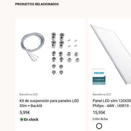
PRODUCTOS RELACIONADOS
Proveedor:
Proveedor:
Barcelona LED
Barcelona LED
Kit de suspensión para paneles LED
Panel LED slim 120X30
Slim + Backlit
Philips - 44W - UGR19 -
Precio
5,99€
Precio
15,95€
de
de
En stock
Color de luz
venta
venta
Blanco