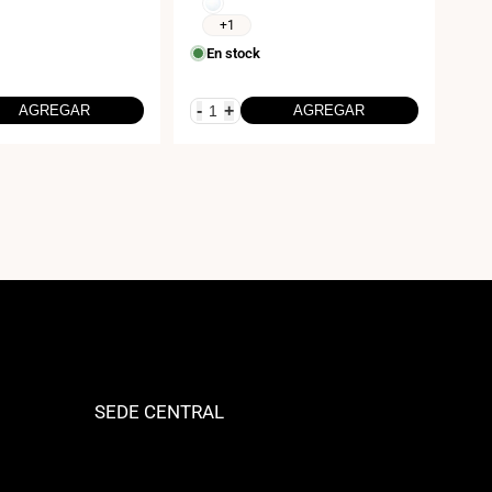
frío
Blanco
6000K
neutro
+1
4000K
En stock
-
+
-
AGREGAR
AGREGAR
SEDE CENTRAL