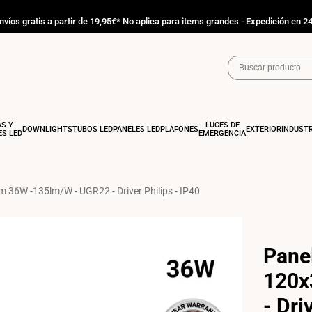
nvíos gratis a partir de 19,95€* No aplica para items grandes - Expedición en 2
AS Y
LUCES DE
DOWNLIGHTS
TUBOS LED
PANELES LED
PLAFONES
EXTERIOR
INDUSTR
S LED
EMERGENCIA
 36W -135lm/W - UGR22 - Driver Philips - IP40
Pane
120x
- Dri