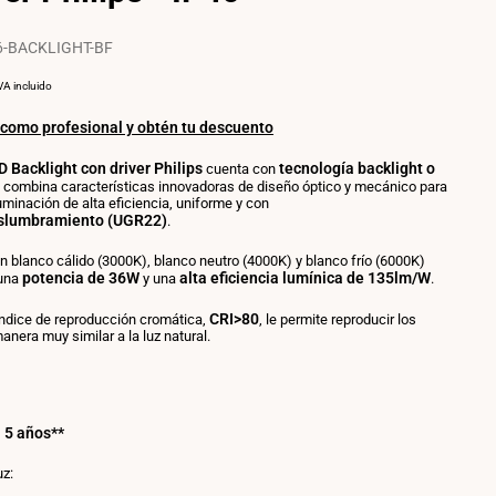
UGR19
-
-
UGR
Con
-
6-BACKLIGHT-BF
KIT
Con
de
KIT
RECIO
POR
VA incluido
montaje
de
OR
mon
NIDAD
 como profesional y obtén tu descuento
D Backlight con driver Philips
tecnología backlight
o
cuenta con
 combina características
innovadoras de diseño óptico y mecánico para
luminación de alta eficiencia, uniforme y con
slumbramiento (UGR22)
.
n blanco cálido (3000K), blanco neutro (4000K) y blanco frío (6000K)
potencia de 36W
alta eficiencia lumínica de 135lm/W
 una
y una
.
CRI>80
índice de reproducción cromática,
, le permite reproducir los
anera muy similar a la luz natural.
a 5 años**
uz: