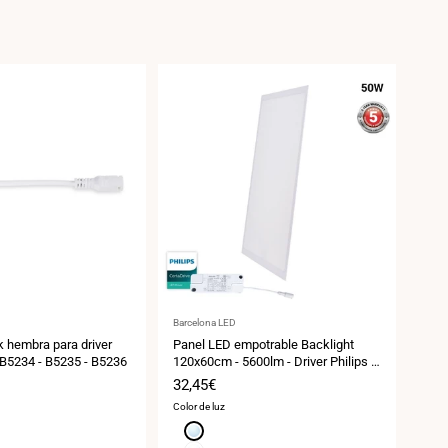
Proveedor:
Prov
Barcelona LED
Barce
 hembra para driver
Panel LED empotrable Backlight
Pane
 B5234 - B5235 - B5236
120x60cm - 5600lm - Driver Philips -
man
50W - UGR22 - IP40
Precio
32,45€
Pre
34,
de
de
Color de luz
E
venta
ven
Blanco