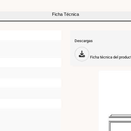
-
UGR22
Ficha Técnica
-
Driver
Philips
Descargas
-
Ficha técnica del produc
IP40