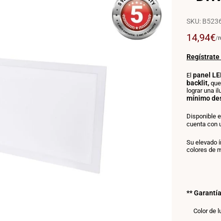
SKU:
B523
Precio
14,94€
P
/
I
P
de
U
venta
Regístrate
panel LE
El
backlit,
que
lograr una i
mínimo de
Disponible e
cuenta con
Su elevado 
colores de m
** Garantí
Color de l