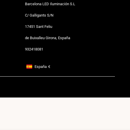
Barcelona LED Iluminación S.L
C/ Galligants S/N
17451 Sant Feliu
de Buixalleu Girona, España
932418081
España
€
Footer: España, €