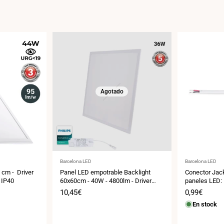
Agotado
Proveedor:
Proveedor:
Barcelona LED
Barcelona LED
 cm - Driver
Panel LED empotrable Backlight
Conector Jack
 IP40
60x60cm - 40W - 4800lm - Driver
paneles LED:
Philips - UGR22 - IP40
Precio
10,45€
Precio
0,99€
de
de
En stock
venta
venta