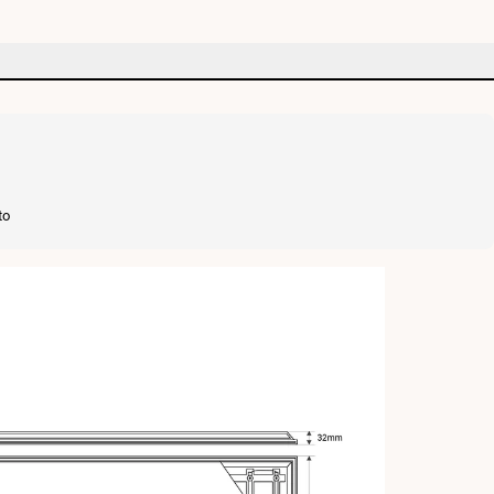
-
UGR22
-
Driver
Philips
-
to
IP40