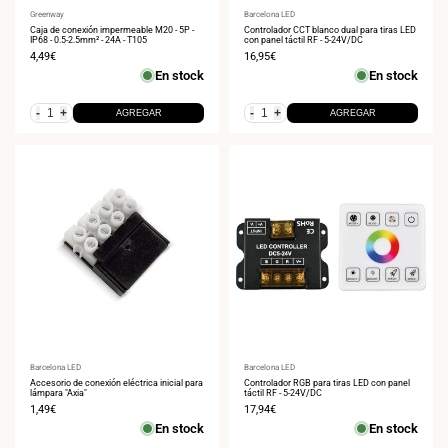
Proveedor:
Greenway
Proveedor:
Barcelona LED
Caja de conexión impermeable M20 - 5P -
Controlador CCT blanco dual para tiras LED
IP68 - 0.5-2.5mm² - 24A - T105
con panel táctil RF - 5-24V/DC
Precio
4,49€
Precio
16,95€
de
de
En stock
En stock
venta
venta
-
+
-
+
AGREGAR
AGREGAR
Proveedor:
Barcelona LED
Proveedor:
Barcelona LED
Accesorio de conexión eléctrica inicial para
Controlador RGB para tiras LED con panel
lámpara "Axia"
táctil RF - 5-24V/DC
Precio
1,49€
Precio
17,94€
de
de
En stock
En stock
venta
venta