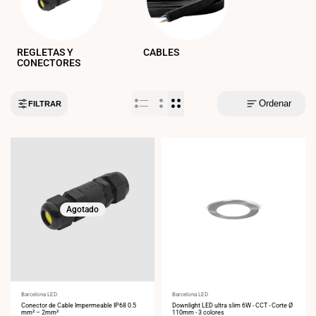
REGLETAS Y
CABLES
CONECTORES
Ordenar
FILTRAR
Agotado
Proveedor:
Barcelona LED
Proveedor:
Barcelona LED
Conector de Cable Impermeable IP68 0.5
Downlight LED ultra slim 6W - CCT - Corte Ø
mm² – 2mm²
110mm - 3 colores