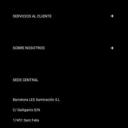
SERVICIOS AL CLIENTE
Pago Seguro
Políticas de Envío
Contacto
SOBRE NOSOTROS
Condiciones de Descuento
Políticas de Cambios y Devoluciones
¿Quiénes somos?
Términos y Condiciones
Para Profesionales
Política de Privacidad
Nuestras Tiendas
SEDE CENTRAL
Barcelona LED Iluminación S.L
C/ Galligants S/N
17451 Sant Feliu