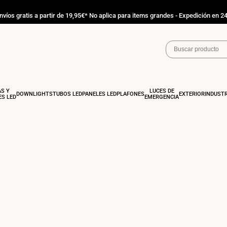
nvíos gratis a partir de 19,95€* No aplica para items grandes - Expedición en 2
AS Y
LUCES DE
DOWNLIGHTS
TUBOS LED
PANELES LED
PLAFONES
EXTERIOR
INDUSTR
S LED
EMERGENCIA