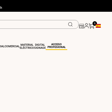
4h
0
Geolocation
ACCESO
MATERIAL
DIGITAL
IAL
COMERCIAL
PROFESIONAL
ELÉCTRICO
SIGNAGE