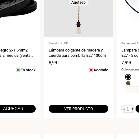
Agotado
Proveedor:
Proveedor
Barcelona LED
Barcelona L
Negro 2x1,5mm2
Lámpara colgante de madera y
Lámpara c
a a medida (venta
cuerda para bombilla E27 130cm
E27 - 5 co
Precio
8,99€
Precio
7,99€
de
de
En stock
Agotado
Color carcas
venta
venta
Negro
cromad
Latón
-
+
AGREGAR
VER PRODUCTO