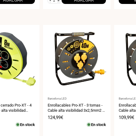
AGREGAR
AGREGAR
Proveedor:
Proveedor
Barcelona LED
Barcelona L
 cerrado Pro-XT - 4
Enrollacables Pro-XT - 3 tomas -
Enrollacab
alta visibilidad
Cable alta visibilidad 3x2,5mm2 -
Cable alta
m - IP20
40m - IP55
25m - IP5
Precio
124,99€
Precio
109,99€
de
de
En stock
En stock
venta
venta