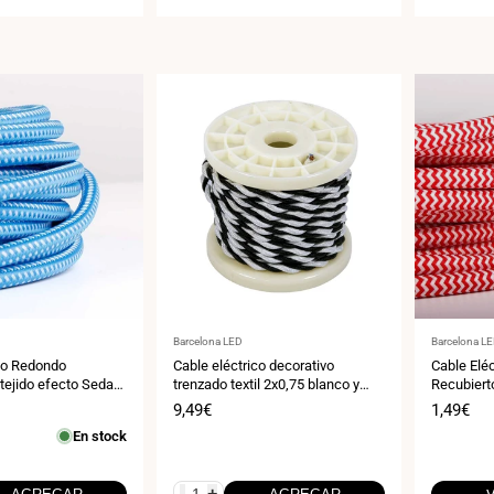
Proveedor:
Proveedor
Barcelona LED
Barcelona L
ico Redondo
Cable eléctrico decorativo
Cable Elé
 tejido efecto Seda
trenzado textil 2x0,75 blanco y
Recubiert
Blanco
negro - 10 metros
ZigZag, R
Precio
9,49€
Precio
1,49€
de
de
En stock
venta
venta
-
+