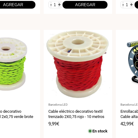
-
+
-
+
AGREGAR
AGREGAR
Proveedor:
Proveedor
Barcelona LED
Barcelona L
co decorativo
Cable eléctrico decorativo textil
Enrollacab
l 2x0,75 verde brote
trenzado 2X0,75 rojo - 10 metros
Cable alta
25m - IP2
Precio
9,99€
Precio
42,99€
de
de
En stock
venta
venta