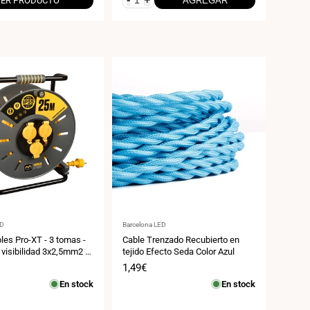
VER PRODUCTO
AGREGAR
:
Proveedor:
ED
Barcelona LED
les Pro-XT - 3 tomas -
Cable Trenzado Recubierto en
 visibilidad 3x2,5mm2 -
tejido Efecto Seda Color Azul
5
Precio
1,49€
de
En stock
En stock
venta