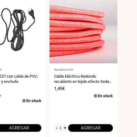
:
Proveedor:
ED
Barcelona LED
 E27 con cable de PVC,
Cable Eléctrico Redondo
r y enchufe
recubierto en tejido efecto Seda
Color Rosa y Amarillo
Precio
1,49€
de
a
En stock
venta
En stock
-
+
AGREGAR
AGREGAR