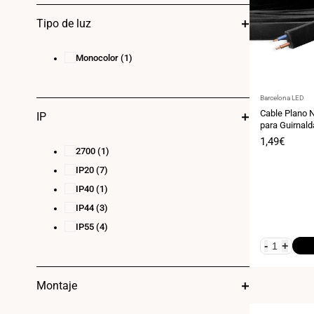
Tipo de luz
Monocolor
(1)
Proveedor:
Barcelona LED
Cable Plano 
IP
para Guirnald
por metros)
Precio
1,49€
2700
(1)
de
venta
IP20
(7)
IP40
(1)
IP44
(3)
IP55
(4)
-
+
Montaje