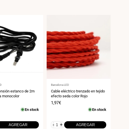
:
Proveedor:
ED
Barcelona LED
ensión estanco de 2m
Cable eléctrico trenzado en tejido
za monocolor
efecto seda color Rojo
Precio
1,97€
de
En stock
En stock
venta
-
+
AGREGAR
AGREGAR