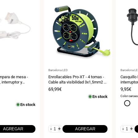
Proveedor:
Proveedor
Barcelona LED
Barcelona L
ámpara de mesa -
Enrollacables Pro-XT - 4 tomas -
Casquillo
 interruptor y
Cable alta visibilidad 3x1,5mm2 -
interrupto
 m
50m - IP20
Precio
69,99€
Precio
9,95€
de
de
En stock
Color carcas
venta
venta
Blanco
En stock
-
+
-
+
AGREGAR
AGREGAR