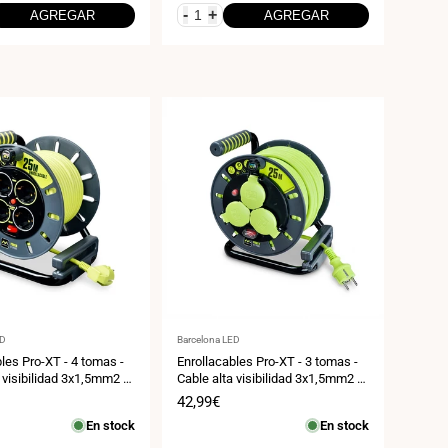
-
+
AGREGAR
AGREGAR
:
Proveedor:
ED
Barcelona LED
les Pro-XT - 4 tomas -
Enrollacables Pro-XT - 3 tomas -
 visibilidad 3x1,5mm2 -
Cable alta visibilidad 3x1,5mm2 -
0
25m - IP44
Precio
42,99€
de
En stock
En stock
venta