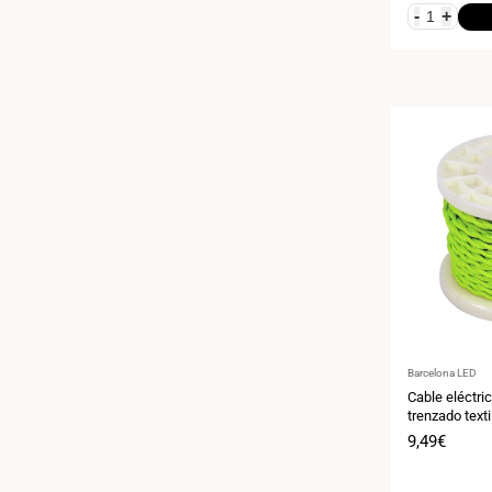
-
+
Proveedor:
Barcelona LED
Cable eléctri
trenzado texti
Precio
9,49€
de
venta