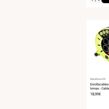
Proveedor:
Barcelona LED
Enrollacables
tomas - Cable 
3x1,5mm2 - 8
Precio
18,99€
de
venta