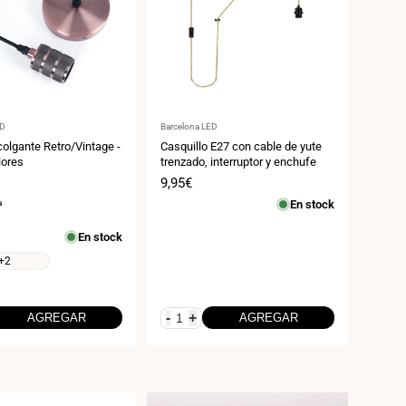
:
Proveedor:
ED
Barcelona LED
olgante Retro/Vintage -
Casquillo E27 con cable de yute
lores
trenzado, interruptor y enchufe
Precio
9,95€
de
a
En stock
venta
En stock
o
+2
-
+
AGREGAR
AGREGAR