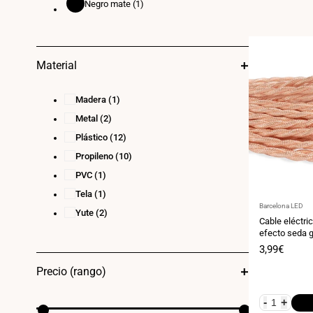
Negro mate
(1)
Negro
mate
Material
Madera
(1)
Metal
(2)
Plástico
(12)
Propileno
(10)
PVC
(1)
Tela
(1)
Proveedor:
Barcelona LED
Yute
(2)
Cable eléctric
efecto seda g
Precio
3,99€
de
venta
Precio (rango)
-
+