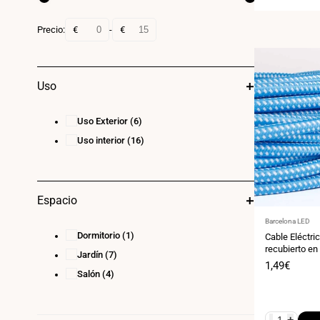
Precio:
€
-
€
Uso
Uso Exterior
(6)
Uso interior
(16)
Espacio
Proveedor:
Barcelona LED
Dormitorio
(1)
Cable Eléctr
recubierto en
Jardín
(7)
Color Azul & 
Precio
1,49€
Salón
(4)
de
venta
-
+