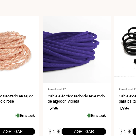
Proveedor:
Proveedor
Barcelona LED
Barcelona L
o trenzado en tejido
Cable eléctrico redondo revestido
Cable ext
old rose
de algodón Violeta
para bali
Precio
1,49€
Precio
1,99€
de
de
En stock
En stock
venta
venta
-
+
-
+
AGREGAR
AGREGAR