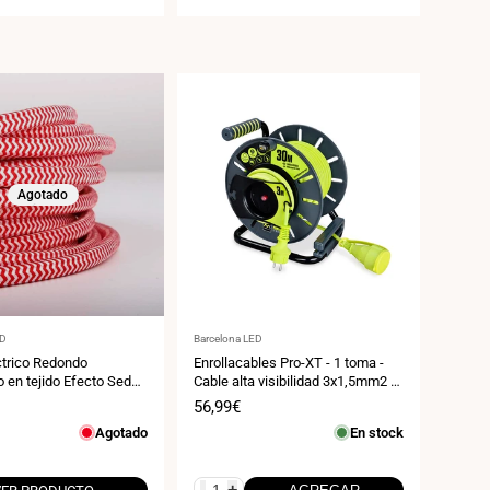
Agotado
:
Proveedor:
ED
Barcelona LED
ctrico Redondo
Enrollacables Pro-XT - 1 toma -
o en tejido Efecto Seda
Cable alta visibilidad 3x1,5mm2 -
ojo & Blanco
30m + 3m - IP44
Precio
56,99€
de
Agotado
En stock
venta
-
+