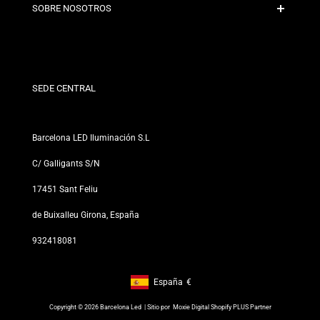
Contacto
SOBRE NOSOTROS
Condiciones de Descuento
Políticas de Cambios y Devoluciones
¿Quiénes somos?
Términos y Condiciones
Para Profesionales
Política de Privacidad
Nuestras Tiendas
SEDE CENTRAL
Barcelona LED Iluminación S.L
C/ Galligants S/N
17451 Sant Feliu
de Buixalleu Girona, España
932418081
España
€
Footer: España, €
Copyright © 2026 Barcelona Led | Sitio por
Moxie Digital Shopify PLUS Partner