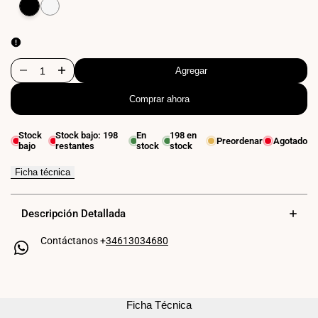
Variante
Negro
Variante
Blanco
agotada
agotada
Agregar
Disminuir
Aumentar
Comprar ahora
cantidad
cantidad
para
para
Stock
Stock bajo:
198
En
198
en
Preordenar
Agotado
bajo
restantes
stock
stock
Lámpara
Lámpara
colgante
colgante
Ficha técnica
de
de
Descripción Detallada
mimbre
mimbre
Contáctanos +
34613034680
"Tien"
"Tien"
Ficha Técnica