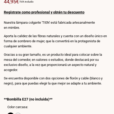
Precio
44,95€
PRECIO
POR
/
IVA incluido
POR
de
UNIDAD
venta
Regístrate como profesional y obtén tu descuento
Nuestra lámpara colgante 'TIEN' está fabricada artesanalmente
en mimbre.
Aporta la calidez de las fibras naturales y cuenta con un diseño único en
forma de sombrero de mujer, que la convertirá en la protagonista de
cualquier ambiente.
Gracias a su gran tamaño, es un producto ideal para colocar sobre la
mesa del comedor, en salones o estudios, donde destacará por su
exclusivo diseño, a la vez que proporcionará un aspecto natural y
acogedor.
Se encuentra disponible con dos opciones de florón y cable (blanco y
negro), para que puedas elegir la que mejor se adapte a tu ambiente.
**Bombilla E27 (no incluida)**
Color carcasa: