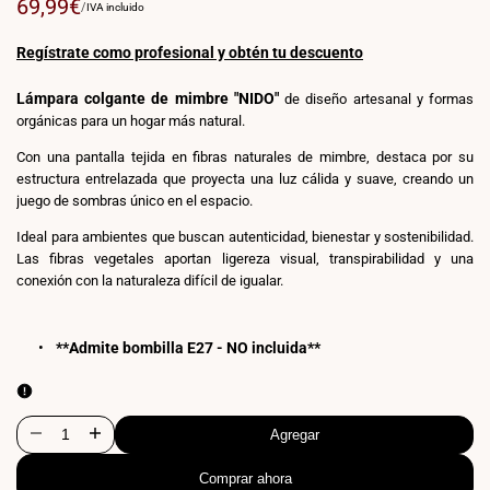
Precio
69,99€
PRECIO
POR
/
IVA incluido
POR
de
UNIDAD
venta
Regístrate como profesional y obtén tu descuento
Lámpara colgante de mimbre "NIDO"
de diseño artesanal y formas
orgánicas para un hogar más natural.
Con una pantalla tejida en fibras naturales de mimbre, destaca por su
estructura entrelazada que proyecta una luz cálida y suave, creando un
juego de sombras único en el espacio.
Ideal para ambientes que buscan autenticidad, bienestar y sostenibilidad.
Las fibras vegetales aportan ligereza visual, transpirabilidad y una
conexión con la naturaleza difícil de igualar.
**Admite bombilla E27 - NO incluida**
Agregar
Disminuir
Aumentar
Comprar ahora
cantidad
cantidad