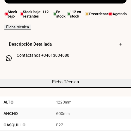
para
para
Stock
Stock bajo:
112
En
112
en
Preordenar
Agotado
bajo
restantes
stock
stock
Lámpara
Lámpara
colgante
colgante
Ficha técnica
de
de
Descripción Detallada
mimbre
mimbre
Contáctanos +
34613034680
"NIDO"
"NIDO"
-
-
E27
E27
Ficha Técnica
ALTO
1220mm
ANCHO
600mm
CASQUILLO
E27