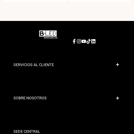
Facebook
Instagram
YouTube
TikTok
LinkedIn
SERVICIOS AL CLIENTE
Pago Seguro
Políticas de Envío
Contacto
SOBRE NOSOTROS
Condiciones de Descuento
Políticas de Cambios y Devoluciones
¿Quiénes somos?
Términos y Condiciones
Para Profesionales
Política de Privacidad
Nuestras Tiendas
SEDE CENTRAL