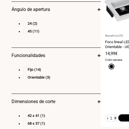
Ángulo de apertura
24
(2)
45
(11)
Proveedor:
Barcelona LED
Foco lineal LE
Orientable - U
OSRAM - 280
Precio
14,99€
Funcionalidades
de
Color carcasa
venta
Negro
Fijo
(14)
Orientable
(3)
Dimensiones de corte
42 x 41
(1)
-
+
68 x 37
(1)