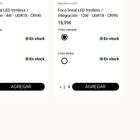
:
Proveedor:
ED
Barcelona LED
al LED trimless /
Foco lineal LED trimless /
ón - 4W - UGR18 - CRI90
integración - 12W - UGR18 - CRI90
Precio
18,99€
de
sa
Color carcasa
venta
Negro
En stock
En stock
Blanco
Color de luz
En stock
En stock
Blanco
neutro
4000K
-
+
AGREGAR
AGREGAR