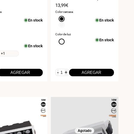
Precio
13,99€
de
sa
Color carcasa
venta
Negro
En stock
En stock
Blanco
Color de luz
En stock
Blanco
En stock
neutro
4000K
+1
-
+
AGREGAR
AGREGAR
Agotado