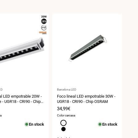
:
Proveedor:
ED
Barcelona LED
al LED empotrable 20W -
Foco lineal LED empotrable 30W -
e - UGR18 - CRI90 - Chip
UGR18 - CRI90 - Chip OSRAM
 2800K
Precio
34,99€
de
sa
Color carcasa
venta
Blanco
En stock
En stock
Negro