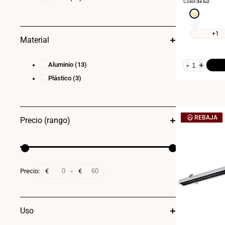
Color de luz
Blanco
cálido
Blanco
3000K
neutro
+1
Material
4000K
Aluminio
(13)
-
+
Plástico
(3)
REBAJA
Precio (rango)
Precio:
€
-
€
Uso