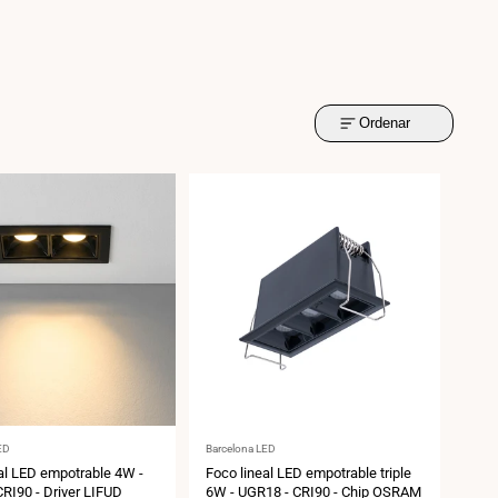
Ordenar
:
Proveedor:
ED
Barcelona LED
al LED empotrable 4W -
Foco lineal LED empotrable triple
RI90 - Driver LIFUD
6W - UGR18 - CRI90 - Chip OSRAM