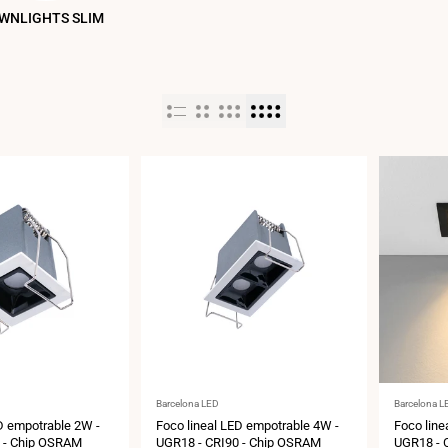
WNLIGHTS SLIM
Proveedor:
Proveedor
Barcelona LED
Barcelona L
D empotrable 2W -
Foco lineal LED empotrable 4W -
Foco line
 - Chip OSRAM
UGR18 - CRI90 - Chip OSRAM
UGR18 - C