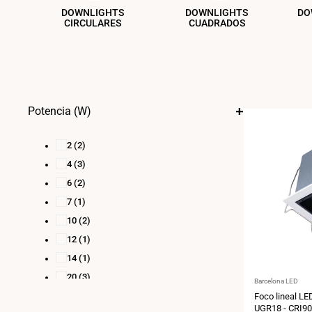
DOWNLIGHTS
DOWNLIGHTS
DO
CIRCULARES
CUADRADOS
Potencia (W)
2
(2)
4
(3)
6
(2)
7
(1)
10
(2)
12
(1)
14
(1)
20
(3)
Proveedor:
Barcelona LED
30
(2)
Foco lineal LE
UGR18 - CRI90