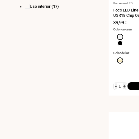
Proveedor:
Barcelona LED
Uso interior
(17)
Foco LED Line
UGR18 Chip O
Precio
39,99€
de
Color carcasa
venta
Blanco
Negro
Color de luz
Blanco
extra
cálido
2700K
-
+