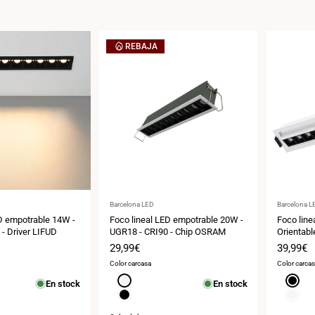
REBAJA
Proveedor:
Proveedor
Barcelona LED
Barcelona L
ED empotrable 14W -
Foco lineal LED empotrable 20W -
Foco line
- Driver LIFUD
UGR18 - CRI90 - Chip OSRAM
Orientabl
OSRAM -
Precio
29,99€
Precio
39,99€
de
de
Color carcasa
Color carca
venta
venta
Blanco
Negro
En stock
En stock
Negro
Blanco