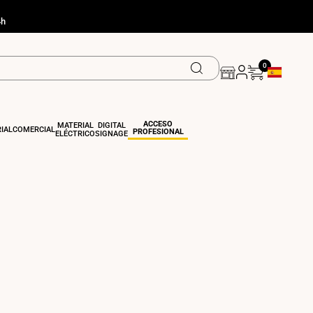
4h
0
Geolocation
ACCESO
MATERIAL
DIGITAL
IAL
COMERCIAL
PROFESIONAL
ELÉCTRICO
SIGNAGE