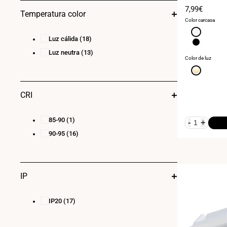
Precio
7,99€
Temperatura color
de
Color carcasa
venta
Blanco
Luz cálida
(18)
Negro
Luz neutra
(13)
Color de luz
Blanco
cálido
3000K
CRI
85-90
(1)
-
+
90-95
(16)
IP
IP20
(17)