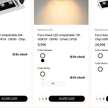
Proveedor:
Proveedor
Barcelona LED
Barcelona L
D empotrable 6W -
Foco lineal LED empotrable 7W -
Foco line
GR18 - CRI90 - Chip
UGR18 - CRI90 - Driver LIFUD
Chip OSR
0K
Precio
9,99€
Precio
24,99€
de
de
Color carcasa
Color carca
venta
venta
En stock
Blanco
Blanco
En stock
Negro
Color de luz
Color de luz
Blanco
neutro
Blanco
En stock
4000K
neutro
Blanco
4000K
cálido
+1
3000K
-
+
-
+
AGREGAR
AGREGAR