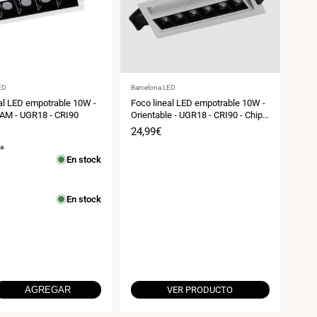
:
Proveedor:
ED
Barcelona LED
al LED empotrable 10W -
Foco lineal LED empotrable 10W -
AM - UGR18 - CRI90
Orientable - UGR18 - CRI90 - Chip
OSRAM - 2800K
Precio
24,99€
de
sa
venta
En stock
En stock
AGREGAR
VER PRODUCTO