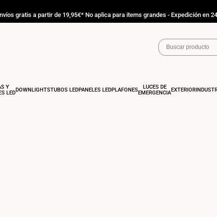
nvíos gratis a partir de 19,95€* No aplica para items grandes - Expedición en 2
AS Y
LUCES DE
DOWNLIGHTS
TUBOS LED
PANELES LED
PLAFONES
EXTERIOR
INDUSTR
S LED
EMERGENCIA