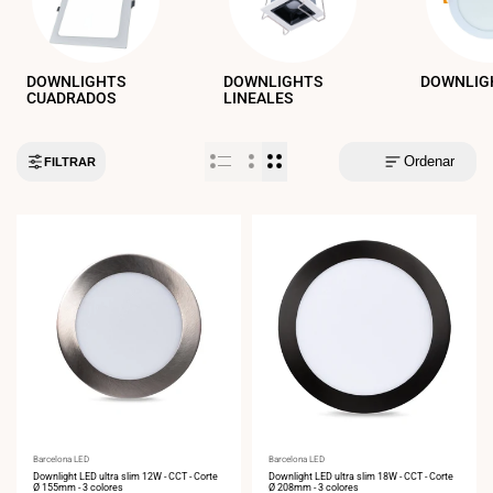
DOWNLIGHTS
DOWNLIGHTS
DOWNLIG
CUADRADOS
LINEALES
Ordenar
FILTRAR
Proveedor:
Barcelona LED
Proveedor:
Barcelona LED
Downlight LED ultra slim 12W - CCT - Corte
Downlight LED ultra slim 18W - CCT - Corte
Ø 155mm - 3 colores
Ø 208mm - 3 colores