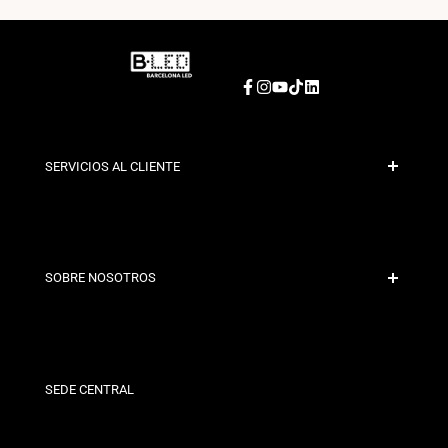
Facebook
Instagram
YouTube
TikTok
LinkedIn
SERVICIOS AL CLIENTE
Pago Seguro
Políticas de Envío
Contacto
SOBRE NOSOTROS
Condiciones de Descuento
Políticas de Cambios y Devoluciones
¿Quiénes somos?
Términos y Condiciones
Para Profesionales
Política de Privacidad
Nuestras Tiendas
SEDE CENTRAL