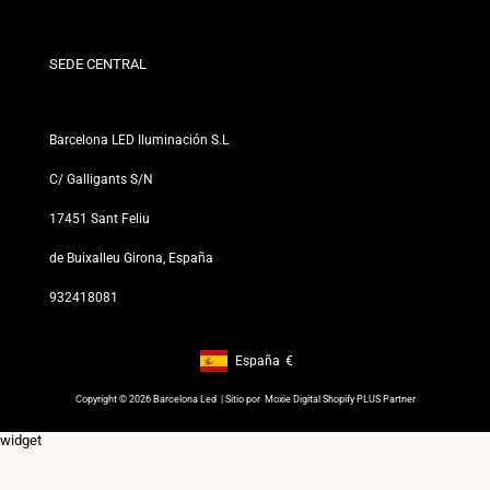
¿Quiénes somos?
Términos y Condiciones
Para Profesionales
Política de Privacidad
Nuestras Tiendas
SEDE CENTRAL
Barcelona LED Iluminación S.L
C/ Galligants S/N
17451 Sant Feliu
de Buixalleu Girona, España
932418081
España
€
Footer: España, €
Copyright © 2026 Barcelona Led | Sitio por
Moxie Digital Shopify PLUS Partner
widget