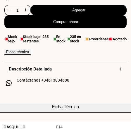
Agregar
Disminuir
Aumentar
Comprar ahora
cantidad
cantidad
para
para
Stock
Stock bajo:
235
En
235
en
Preordenar
Agotado
bajo
restantes
stock
stock
Aplique
Aplique
de
de
Ficha técnica
pared
pared
Descripción Detallada
bola
bola
Contáctanos +
34613034680
cristal
cristal
"Clara"
"Clara"
-
-
Ficha Técnica
E14
E14
CASQUILLO
E14