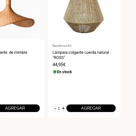
Proveedor:
Prov
Barcelona LED
Barce
ante de mimbre
Lámpara colgante cuerda natural
Apli
"ROSS"
"BER
enc
Precio
44,95€
Pre
14,
de
de
En stock
E
venta
ven
-
+
-
AGREGAR
AGREGAR