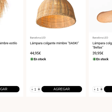
Proveedor:
Proveedor:
Barcelona LED
Barcelona LED
imbre estilo
Lámpara colgante mimbre "SASKI"
Lámpara colg
"Bellas"
Precio
44,95€
Precio
39,95€
de
de
En stock
En stock
venta
venta
-
+
-
+
EGAR
AGREGAR