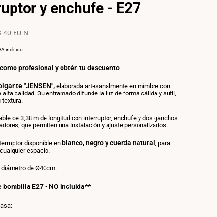
ruptor y enchufe - E27
-40-EU-N
RECIO
POR
VA incluido
OR
NIDAD
 como profesional y obtén tu descuento
olgante "JENSEN",
elaborada artesanalmente en mimbre con
alta calidad. Su entramado difunde la luz de forma cálida y sutil,
 textura.
able de 3,38 m de longitud con interruptor, enchufe y dos ganchos
adores, que permiten una instalación y ajuste personalizados.
blanco, negro y cuerda natural
terruptor disponible en
, para
cualquier espacio.
n diámetro de Ø40cm.
 bombilla E27 - NO incluida**
casa: