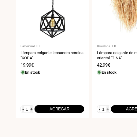
Proveedor:
Proveedor:
Barcelona LED
Barcelona LED
Lámpara colgante icosaedro nórdica
Lámpara colgante de m
"KODA"
oriental "TINA"
Precio
19,99€
Precio
42,99€
de
de
En stock
En stock
venta
venta
-
+
-
+
AGREGAR
AGR