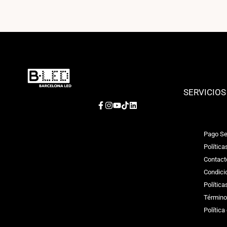
SERVICIOS
Facebook
Instagram
YouTube
TikTok
LinkedIn
Pago Se
Política
Contact
Condici
Polític
Término
Política