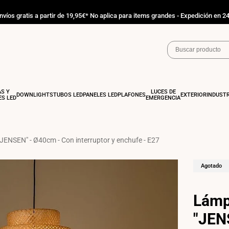
nvíos gratis a partir de 19,95€* No aplica para items grandes - Expedición en 2
AS Y
LUCES DE
DOWNLIGHTS
TUBOS LED
PANELES LED
PLAFONES
EXTERIOR
INDUSTR
S LED
EMERGENCIA
ENSEN" - Ø40cm - Con interruptor y enchufe - E27
Agotado
Lámp
"JEN