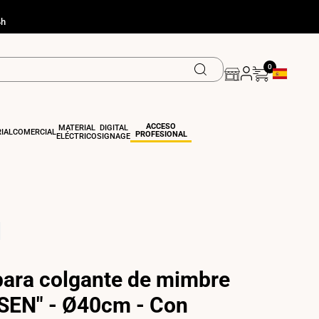
4h
0
Geolocation
ACCESO
MATERIAL
DIGITAL
IAL
COMERCIAL
PROFESIONAL
ELÉCTRICO
SIGNAGE
ara colgante de mimbre
SEN" - Ø40cm - Con