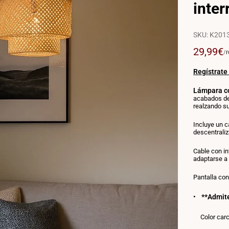
inter
SKU:
K2013
Precio
29,99€
P
/
I
P
de
U
venta
Regístrate
Lámpara c
acabados de 
realzando su
Incluye un c
descentraliz
Cable con in
adaptarse a 
Pantalla co
**Admite
Color car