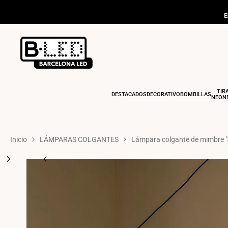
Ir
al
E
contenido
TIR
DESTACADOS
DECORATIVO
BOMBILLAS
NEONE
Inicio
LÁMPARAS COLGANTES
Lámpara colgante de mimbre "J