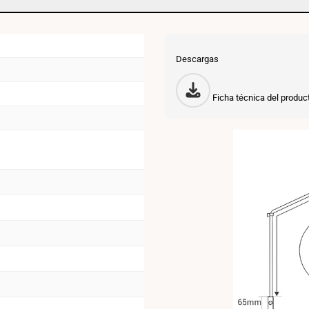
-
Con
interruptor
Descargas
y
enchufe
Ficha técnica del produc
-
E27