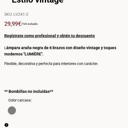
SKU:
LV241-2
Precio
29,99€
PRECIO
POR
/
IVA incluido
POR
de
UNIDAD
venta
Regístrate como profesional y obtén tu descuento
ámpara araña negra de 6 brazos con diseño vintage y toques
L
modernos "LUMIÈRE".
Flexible, decorativa y perfecta para interiores con carácter.
** Bombillas no incluidas**
Color carcasa:
Variante
Negro
agotada