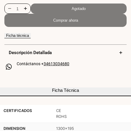
Agotado
Disminuir
Aumentar
Comprar ahora
cantidad
cantidad
para
para
Ficha técnica
Lámpara
Lámpara
araña
araña
Descripción Detallada
colgante
colgante
Contáctanos +
34613034680
negra
negra
"Lumière"
"Lumière"
para
para
Ficha Técnica
6
6
bombillas
bombillas
CERTIFICADOS
CE
ROHS
E27
E27
–
–
DIMENSION
1300x195