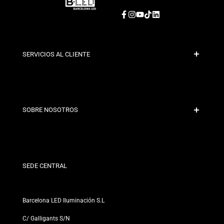
Facebook
Instagram
YouTube
TikTok
LinkedIn
SERVICIOS AL CLIENTE
Pago Seguro
Políticas de Envío
Contacto
SOBRE NOSOTROS
Condiciones de Descuento
Políticas de Cambios y Devoluciones
¿Quiénes somos?
Términos y Condiciones
Para Profesionales
Política de Privacidad
Nuestras Tiendas
SEDE CENTRAL
Barcelona LED Iluminación S.L
C/ Galligants S/N