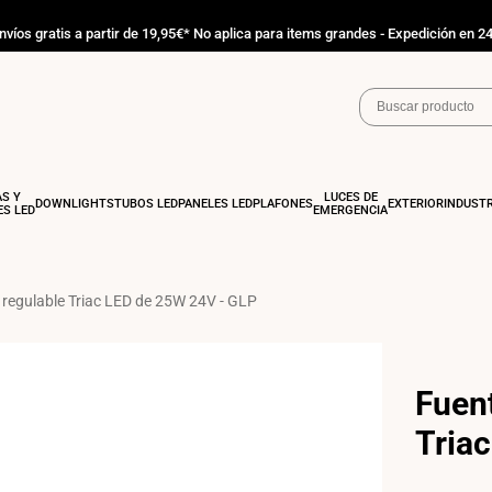
nvíos gratis a partir de 19,95€* No aplica para items grandes - Expedición en 2
AS Y
LUCES DE
DOWNLIGHTS
TUBOS LED
PANELES LED
PLAFONES
EXTERIOR
INDUSTR
S LED
EMERGENCIA
 regulable Triac LED de 25W 24V - GLP
Fuent
Tria