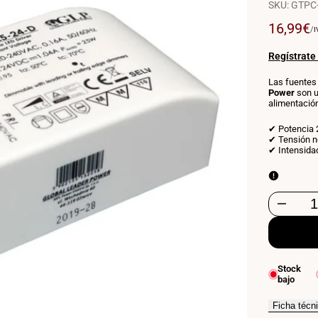
SKU:
GTPC-
Precio
16,99€
P
/
I
P
de
U
venta
Regístrate
Las fuentes
Power
son u
alimentació
✔ Potencia
✔ Tensión n
✔ Intensidad
Disminuir
cantidad
para
Stock
bajo
Fuente
de
Ficha técn