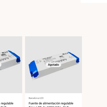
Agotado
Proveedor:
Barcelona LED
 regulable
Fuente de alimentación regulable