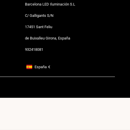
Barcelona LED Iluminación S.L
C/ Galligants S/N
17451 Sant Feliu
de Buixalleu Girona, España
932418081
España
€
Footer: España, €