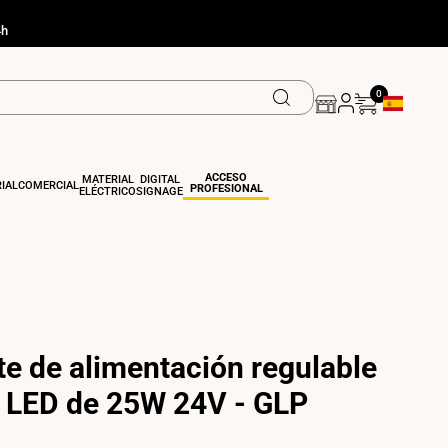
4h
0
Geolocation
ACCESO
MATERIAL
DIGITAL
IAL
COMERCIAL
PROFESIONAL
ELÉCTRICO
SIGNAGE
e de alimentación regulable
c LED de 25W 24V - GLP