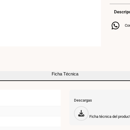
alimentac
Descrip
regulable
Triac
Co
LED
de
25W
24V
-
Ficha Técnica
GLP
Descargas
Ficha técnica del produc