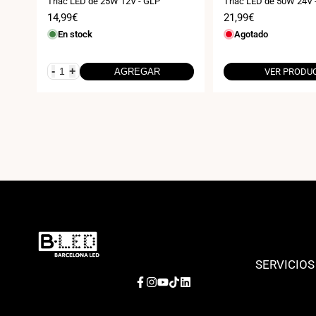
Triac LED de 25W 12V - GLP
Triac LED de 50W 24V
Precio
14,99€
Precio
21,99€
de
de
En stock
Agotado
venta
venta
-
+
AGREGAR
VER PRODU
SERVICIOS
Facebook
Instagram
YouTube
TikTok
LinkedIn