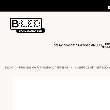
Ir
al
E
contenido
TIR
DESTACADOS
DECORATIVO
BOMBILLAS
NEONE
Inicio
Fuentes de Alimentación Interior
Fuente de alimentación