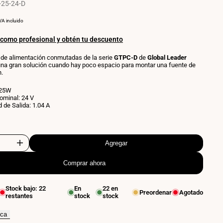
25-24-D
RECIO
POR
VA incluido
OR
NIDAD
 como profesional y obtén tu descuento
 de alimentación conmutadas de la serie
GTPC-D
de
Global Leader
na gran solución cuando hay poco espacio para montar una fuente de
n.
 25W
ominal: 24 V
 de Salida: 1.04 A
Agregar
Aumentar
Comprar ahora
cantidad
para
Stock bajo:
22
En
22
en
Preordenar
Agotado
restantes
stock
stock
Fuente
de
ica