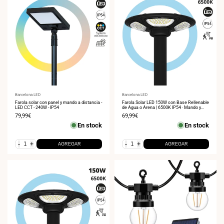
Proveedor:
Barcelona LED
Proveedor:
Barcelona LED
Farola solar con panel y mando a distancia -
Farola Solar LED 150W con Base Rellenable
LED CCT - 240W - IP54
de Agua o Arena | 6500K IP54 · Mando y
Sensor PIR
Precio
79,99€
Precio
69,99€
de
de
En stock
En stock
venta
venta
-
+
-
+
AGREGAR
AGREGAR