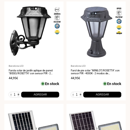
Proveedor:
Barcelona LED
Proveedor:
Barcelona LED
Farola solar de jardín aplique de pared
Farol de pie solar "MINILOT/ROSETTA" con
"BISSO/ROSETTA" con sensor PIR - 2
sensor PIR - 4000K - 2 modos de
modos de funcionamiento - 4000K
funcionamiento
Precio
44,95€
Precio
44,95€
de
de
En stock
En stock
venta
venta
-
+
-
+
AGREGAR
AGREGAR