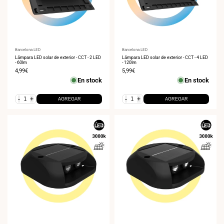
Proveedor:
Barcelona LED
Proveedor:
Barcelona LED
Lámpara LED solar de exterior - CCT - 2 LED
Lámpara LED solar de exterior - CCT - 4 LED
- 60lm
- 120lm
Precio
4,99€
Precio
5,99€
de
de
En stock
En stock
venta
venta
-
+
-
+
AGREGAR
AGREGAR