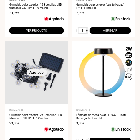
Proveedor:
Proveedor:
Guirnalda solar exterior - 15 Bombillas LED
Guirnalda solar exterior "Luz de Hadas" -
filamento E27 - IP44 - 10 metros
IP44 - 11 metros
Precio
24,95€
Precio
7,99€
de
de
Agotado
En stock
venta
venta
-
+
VER PRODUCTO
AGREGAR
Agotado
Proveedor:
Barcelona LED
Proveedor:
Barcelona LED
Guirnalda solar exterior - 25 Bombillas LED
Lámpara de mesa solar LED CCT - Táctil -
filamento E10 - IP44 - 9,2 metros
Recargable - Portátil
Precio
29,99€
Precio
9,99€
de
de
Agotado
En stock
venta
venta