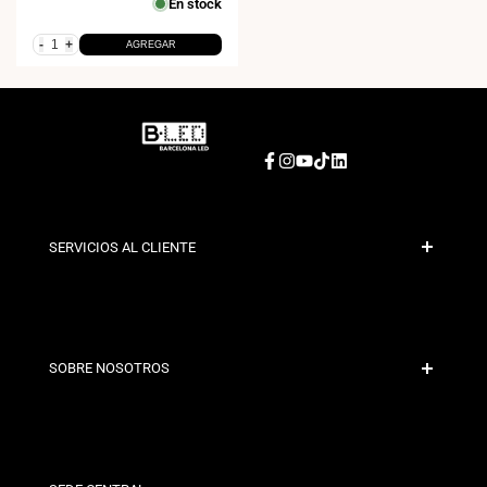
En stock
venta
-
+
AGREGAR
Facebook
Instagram
YouTube
TikTok
LinkedIn
SERVICIOS AL CLIENTE
Pago Seguro
Políticas de Envío
Contacto
SOBRE NOSOTROS
Condiciones de Descuento
Políticas de Cambios y Devoluciones
¿Quiénes somos?
Términos y Condiciones
Para Profesionales
Política de Privacidad
Nuestras Tiendas