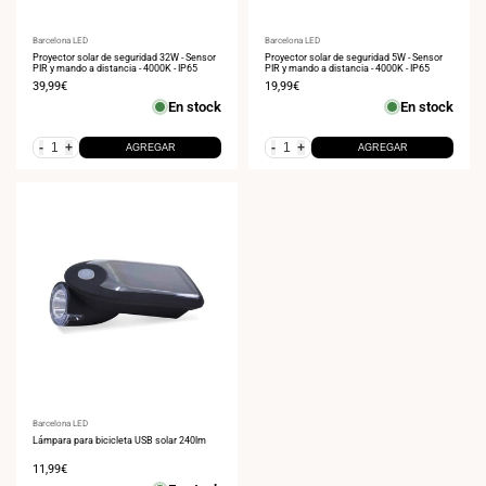
Proveedor:
Barcelona LED
Proveedor:
Barcelona LED
Proyector solar de seguridad 32W - Sensor
Proyector solar de seguridad 5W - Sensor
PIR y mando a distancia - 4000K - IP65
PIR y mando a distancia - 4000K - IP65
Precio
39,99€
Precio
19,99€
de
de
En stock
En stock
venta
venta
-
+
-
+
AGREGAR
AGREGAR
Proveedor:
Barcelona LED
Lámpara para bicicleta USB solar 240lm
Precio
11,99€
de