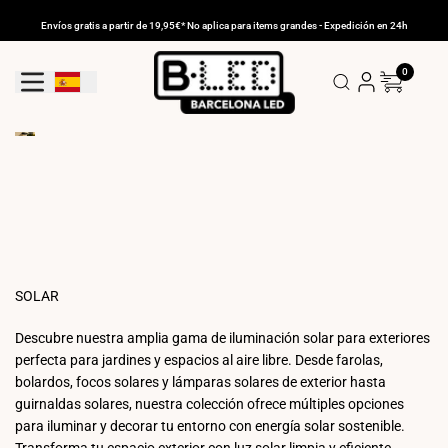
Ir
al
Envíos gratis a partir de 19,95€* No aplica para items grandes - Expedición en 24h
contenido
0
Geolocation Button: España
SOLAR
Descubre nuestra amplia gama de iluminación solar para exteriores
perfecta para jardines y espacios al aire libre. Desde farolas,
bolardos, focos solares y lámparas solares de exterior hasta
guirnaldas solares, nuestra colección ofrece múltiples opciones
para iluminar y decorar tu entorno con energía solar sostenible.
Transforma tu espacio exterior con luz solar limpia y eficiente.