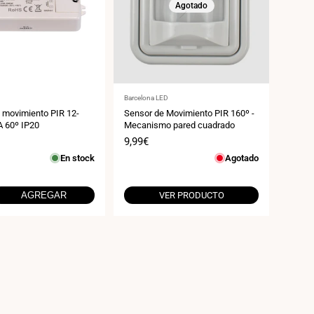
Agotado
:
Proveedor:
Barcelona LED
 movimiento PIR 12-
Sensor de Movimiento PIR 160º -
 60º IP20
Mecanismo pared cuadrado
Precio
9,99€
de
En stock
Agotado
venta
AGREGAR
VER PRODUCTO