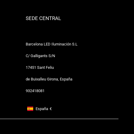
SEDE CENTRAL
Barcelona LED Iluminación S.L
C/ Galligants S/N
17451 Sant Feliu
de Buixalleu Girona, España
932418081
España
€
Footer: España, €