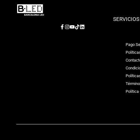
SERVICIOS
Facebook
Instagram
YouTube
TikTok
LinkedIn
Pago Se
Política
Contact
Condici
Polític
Término
Política