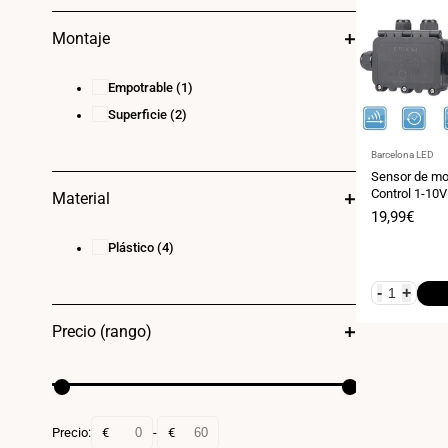
Montaje
Empotrable
(1)
Superficie
(2)
Proveedor:
Barcelona LED
Sensor de mo
Control 1-10
Material
Precio
19,99€
de
venta
Plástico
(4)
-
+
Precio (rango)
Precio:
€
-
€