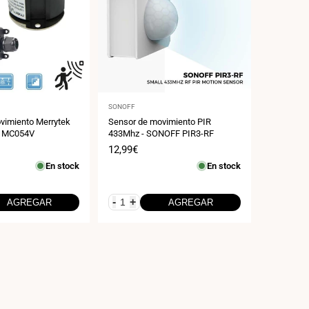
Proveedor:
SONOFF
vimiento Merrytek
Sensor de movimiento PIR
V MC054V
433Mhz - SONOFF PIR3-RF
Precio
12,99€
de
En stock
En stock
venta
-
+
AGREGAR
AGREGAR