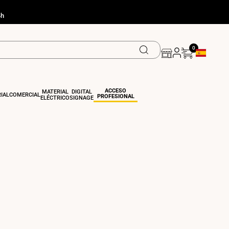
4h
0
Geolocation
ACCESO
MATERIAL
DIGITAL
IAL
COMERCIAL
PROFESIONAL
ELÉCTRICO
SIGNAGE