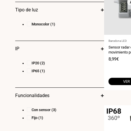
Tipo de luz
Monocolor
(1)
Proveedor:
Barcelona LED
Sensor radar 
IP
movimiento p
5.8GHz IP20
Precio
8,99€
IP20
(2)
de
venta
IP65
(1)
VER
Funcionalidades
Con sensor
(3)
Fijo
(1)