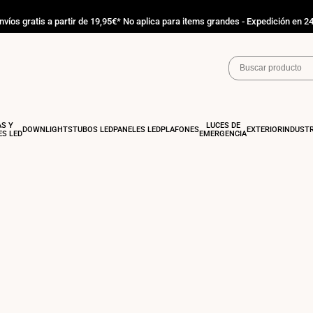
nvíos gratis a partir de 19,95€* No aplica para items grandes - Expedición en 2
AS Y
LUCES DE
DOWNLIGHTS
TUBOS LED
PANELES LED
PLAFONES
EXTERIOR
INDUSTR
S LED
EMERGENCIA