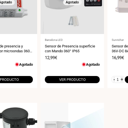
Agotado
Agotado
Proveedor:
Proveedor
Barcelona LED
Sunricher
de presencia y
Sensor de Presencia superficie
Sensor de
or microondas 360º
con Mando 360° IP65
36V-DC 8A
Precio
12,99€
Precio
16,99€
de
de
Agotado
Agotado
venta
venta
-
+
 PRODUCTO
VER PRODUCTO